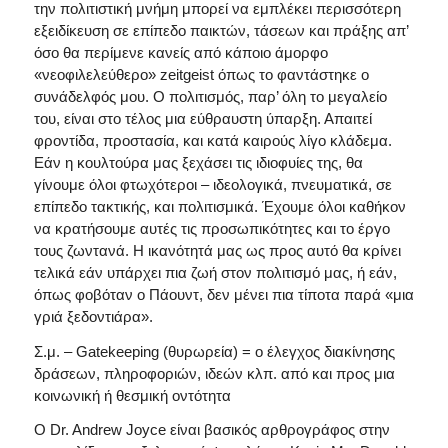
την πολιτιστική μνήμη μπορεί να εμπλέκει περισσότερη
εξειδίκευση σε επίπεδο παικτών, τάσεων και πράξης απ’
όσο θα περίμενε κανείς από κάποιο άμορφο
«νεοφιλελεύθερο» zeitgeist όπως το φαντάστηκε ο
συνάδελφός μου. Ο πολιτισμός, παρ’ όλη το μεγαλείο
του, είναι στο τέλος μια εύθραυστη ύπαρξη. Απαιτεί
φροντίδα, προστασία, και κατά καιρούς λίγο κλάδεμα.
Εάν η κουλτούρα μας ξεχάσει τις ιδιοφυίες της, θα
γίνουμε όλοι φτωχότεροι – ιδεολογικά, πνευματικά, σε
επίπεδο τακτικής, και πολιτισμικά. Έχουμε όλοι καθήκον
να κρατήσουμε αυτές τις προσωπικότητες και το έργο
τους ζωντανά. Η ικανότητά μας ως προς αυτό θα κρίνει
τελικά εάν υπάρχει πια ζωή στον πολιτισμό μας, ή εάν,
όπως φοβόταν ο Πάουντ, δεν μένει πια τίποτα παρά «μια
γριά ξεδοντιάρα».
Σ.μ. – Gatekeeping (θυρωρεία) = ο έλεγχος διακίνησης
δράσεων, πληροφοριών, ιδεών κλπ. από και προς μια
κοινωνική ή θεσμική οντότητα
Ο Dr. Andrew Joyce είναι βασικός αρθρογράφος στην