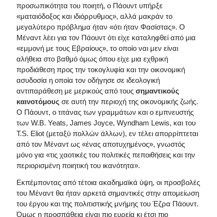
προσωπικότητα του ποιητή, ο Πάουντ υπήρξε
«ματαιόδοξος και ιδιόρρυθμος», αλλά μακράν το
μεγαλύτερο πρόβλημα ήταν «ότι ήταν Φασίστας». Ο
Μέναντ λέει για τον Πάουντ ότι είχε καταληφθεί από μια
«εμμονή με τους Εβραίους», το οποίο ναι μεν είναι
αλήθεια στο βαθμό όμως όπου είχε μια εχθρική
προδιάθεση προς την τοκογλυφία και την οικονομική
ασυδοσία η οποία τον οδήγησε σε ιδεολογική
αντιπαράθεση με μερικούς από τους
σημαντικούς
καινοτόμους
σε αυτή την περιοχή της οικονομικής ζωής.
Ο Πάουντ, ο τιτάνας των γραμμάτων και ο εμπνευστής
των W.B. Yeats, James Joyce, Wyndham Lewis, και του
T.S. Eliot (μεταξύ πολλών άλλων), εν τέλει απορρίπτεται
από τον Μέναντ ως «ένας αποτυχημένος», γνωστός
μόνο για «τις χαοτικές του πολιτικές πεποιθήσεις και την
περιορισμένη ποιητική του ικανότητα».
Εκπέμποντας από τέτοια ακαδημαϊκά ύψη, οι προσβολές
του Μέναντ θα ήταν αρκετά σημαντικές στην απομείωση
του έργου και της πολιτιστικής μνήμης του Έζρα Πάουντ.
Όμως η προσπάθεια είναι πιο ευρεία κι έτσι πιο