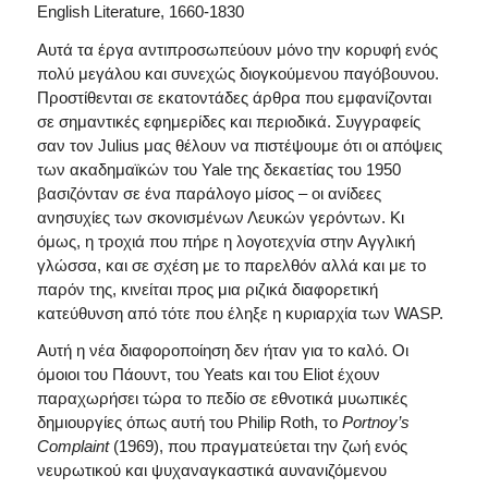
English Literature, 1660-1830
Αυτά τα έργα αντιπροσωπεύουν μόνο την κορυφή ενός
πολύ μεγάλου και συνεχώς διογκούμενου παγόβουνου.
Προστίθενται σε εκατοντάδες άρθρα που εμφανίζονται
σε σημαντικές εφημερίδες και περιοδικά. Συγγραφείς
σαν τον Julius μας θέλουν να πιστέψουμε ότι οι απόψεις
των ακαδημαϊκών του Yale της δεκαετίας του 1950
βασιζόνταν σε ένα παράλογο μίσος – οι ανίδεες
ανησυχίες των σκονισμένων Λευκών γερόντων. Κι
όμως, η τροχιά που πήρε η λογοτεχνία στην Αγγλική
γλώσσα, και σε σχέση με το παρελθόν αλλά και με το
παρόν της, κινείται προς μια ριζικά διαφορετική
κατεύθυνση από τότε που έληξε η κυριαρχία των WASP.
Αυτή η νέα διαφοροποίηση δεν ήταν για το καλό. Οι
όμοιοι του Πάουντ, του Yeats και του Eliot έχουν
παραχωρήσει τώρα το πεδίο σε εθνοτικά μυωπικές
δημιουργίες όπως αυτή του Philip Roth, το
Portnoy
’
s
Complaint
(1969), που πραγματεύεται την ζωή ενός
νευρωτικού και ψυχαναγκαστικά αυνανιζόμενου