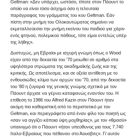
Geltman: «Δεν υπάρχει, ωστόσο, τίποτε στον Πάουντ το
οποίο να είναι τόσο άσχημο όσο η τελευταία
παράγραφος του γράμματος του κου Geltman. Εάν
πίστη στην μνήμη του Ολοκαυτώματος σημαίνει να
εκμεταλλεύεσαι την μνήμη εκείνου του παιδιού για χάριν
ενός φτηνού, πολεμικού πάθους, τότε είμαι εντελώς υπέρ
της λήθης».
Δυστυχώς, μη Εβραίοι με ισχυρή γνώμη όπως ο Wood
είχαν από την δεκαετία του ’70 μειωθεί σε αριθμό στα
υψηλότερα στρώματα της ακαδημαϊκής ζωής και της
κριτικής. Ως αποτέλεσμα, και σε οξεία αντίθεση με το
ενθουσιώδες κλίμα των αρχών του ’70, από την δεκαετία
του ’80 η ζυγαριά της γενικής γνώμης σχετικά με τον
Πάουντ άρχισε να γέρνει καταφανώς εναντίον του. Η
επίθεση το 1986 του Alfred Kazin στον Πάουντ ήταν
ακόμη πιο καθοριστική από το περιστατικό με τον
Geltman, και περιεγράφετο από έναν φίλο του ποιητή ως
«σαν να αγγίζει κάποια ύψη μοχθηρίας», με τον «θρασύ»
υπαινιγμό ότι ο Πάουντ «ήταν υπεύθυνος για τους 7.740
Ιταλο-Εβραίους που πέθαναν στο Άουσβιτς». Γι’ αυτόν