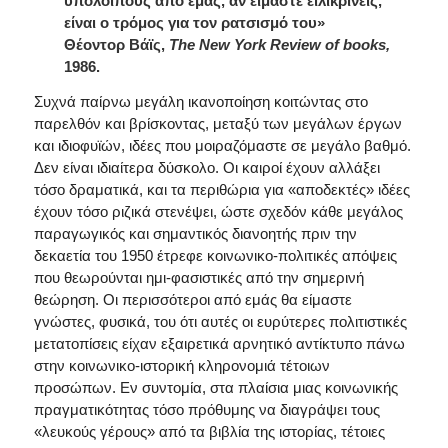
υπόλοιπους από εμάς, αν είμαστε ειλικρινείς,
είναι ο τρόμος για τον ρατσισμό του»
Θέοντορ
Βάϊς
,
The New York Review of books,
1986.
Συχνά παίρνω μεγάλη ικανοποίηση κοιτώντας στο
παρελθόν και βρίσκοντας, μεταξύ των μεγάλων έργων
και ιδιοφυϊών, ιδέες που μοιραζόμαστε σε μεγάλο βαθμό.
Δεν είναι ιδιαίτερα δύσκολο. Οι καιροί έχουν αλλάξει
τόσο δραματικά, και τα περιθώρια για «αποδεκτές» ιδέες
έχουν τόσο ριζικά στενέψει, ώστε σχεδόν κάθε μεγάλος
παραγωγικός και σημαντικός διανοητής πριν την
δεκαετία του 1950 έτρεφε κοινωνικο-πολιτικές απόψεις
που θεωρούνται ημι-φασιστικές από την σημερινή
θεώρηση. Οι περισσότεροι από εμάς θα είμαστε
γνώστες, φυσικά, του ότι αυτές οι ευρύτερες πολιτιστικές
μετατοπίσεις είχαν εξαιρετικά αρνητικό αντίκτυπο πάνω
στην κοινωνικο-ιστορική κληρονομιά τέτοιων
προσώπων. Εν συντομία, στα πλαίσια μιας κοινωνικής
πραγματικότητας τόσο πρόθυμης να διαγράψει τους
«λευκούς γέρους» από τα βιβλία της ιστορίας, τέτοιες