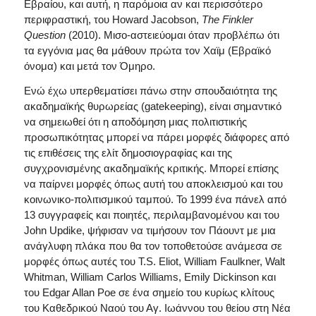
Εβραίου, και αυτή, η παρόμοια αν και περισσότερο
περιφραστική, του Howard Jacobson,
The
Finkler
Question
(2010). Μισο-αστειεύομαι όταν προβλέπω ότι
τα εγγόνια μας θα μάθουν πρώτα τον Χαϊμ (Εβραϊκό
όνομα) και μετά τον Όμηρο.
Ενώ έχω υπερθεματίσει πάνω στην σπουδαιότητα της
ακαδημαϊκής θυρωρείας (gatekeeping), είναι σημαντικό
να σημειωθεί ότι η αποδόμηση μιας πολιτιστικής
προσωπικότητας μπορεί να πάρει μορφές διάφορες από
τις επιθέσεις της ελίτ δημοσιογραφίας και της
συγχρονισμένης ακαδημαϊκής κριτικής. Μπορεί επίσης
να παίρνει μορφές όπως αυτή του αποκλεισμού και του
κοινωνικο-πολιτισμικού ταμπού. Το 1999 ένα πάνελ από
13 συγγραφείς και ποιητές, περιλαμβανομένου και του
John Updike, ψήφισαν να τιμήσουν τον Πάουντ με μια
ανάγλυφη πλάκα που θα τον τοποθετούσε ανάμεσα σε
μορφές όπως αυτές του T.S. Eliot, William Faulkner, Walt
Whitman, William Carlos Williams, Emily Dickinson και
του Edgar Allan Poe σε ένα σημείο του κυρίως κλίτους
του Καθεδρικού Ναού του Αγ. Ιωάννου του θείου στη Νέα