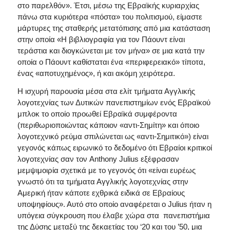
στο παρελθόν». Έτσι, μέσω της Εβραϊκής κυριαρχίας
πάνω στα κυριότερα «πόστα» του πολιτισμού, είμαστε
μάρτυρες της σταθερής μετατόπισης από μια κατάσταση
στην οποία «Η βιβλιογραφία για τον Πάουντ είναι
τεράστια και διογκώνεται με τον μήνα» σε μια κατά την
οποία ο Πάουντ καθίσταται ένα «περιφερειακό» τίποτα,
ένας «αποτυχημένος», ή και ακόμη χειρότερα.
Η ισχυρή παρουσία μέσα στα ελίτ τμήματα Αγγλικής
λογοτεχνίας των Δυτικών πανεπιστημίων ενός Εβραϊκού
μπλοκ το οποίο προωθεί Εβραϊκά συμφέροντα
(περιθωριοποιώντας κάποιον «αντι-Σημίτη» και όποιο
λογοτεχνικό ρεύμα σπιλώνεται ως «αντι-Σημιτικό») είναι
γεγονός κάπως ειρωνικό το δεδομένο ότι Εβραίοι κριτικοί
λογοτεχνίας σαν τον Anthony Julius εξέφρασαν
μεμψιμοιρία σχετικά με το γεγονός ότι «είναι ευρέως
γνωστό ότι τα τμήματα Αγγλικής λογοτεχνίας στην
Αμερική ήταν κάποτε εχθρικά ειδικά σε Εβραίους
υποψηφίους». Αυτό στο οποίο αναφέρεται ο Julius ήταν η
υπόγεια σύγκρουση που έλαβε χώρα στα πανεπιστήμια
της Δύσης μεταξύ της δεκαετίας του ‘20 και του ’50, μια