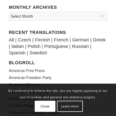
MONTHLY ARCHIVES
RECENT TRANSLATIONS
All
|
Czech
|
Finnish
|
French
|
German
|
Greek
|
Italian
|
Polish
|
Portuguese
|
Russian
|
Spanish
|
Swedish
BLOGROLL
American Free Press
American Freedom Party
American Mercury
By continuing to browse the site, you are legally agreeing to our
American Renaissance
use of cookies and general site statistics plugins.
Arktos Publishing
Candour Magazine
Close
Learn more
Center for Immigration Studies