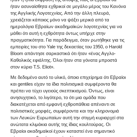
ήταν ασυναίσθητα εχθρικοί σε μεγάλο μέρος του Κανόνα
της Αγγλικής Λογοτεχνίας. Από την άλλη πλευρά,
χρειάζεται κάποιος μόνο να ψάξει μερικά από τα
ημερολόγια Εβραίων ακαδημαϊκών λογοτεχνίας για να
μάθει ότι αυτή η εχθρότητα όντως υπήρχε στην
πραγματικότητα. Για παράδειγμα, όταν ρωτήθηκε για τις
εμπειρίες του στο Yale της δεκαετίας του 1950, ο Harold
Bloom απάντησε σαρκαστικά ότι ήταν «ένας Αγγλο-
Καθολικός εφιάλτης. Όλοι ήταν στα γόνατα μπροστά
στον κύριο T.S. Eliot».
Με δεδομένο αυτό το υλικό, όποιο επιχείρημα ότι Εβραίοι
και gentiles είχαν τα ίδια πολιτισμικά συμφέροντα θα
πρέπει να τύχει υγειούς σκεπτικισμού. Όντως, είναι
ανησυχητικό, το λιγότερο, το ότι μια ομάδα που
διακατέχεται από εμφανή εχθροπάθεια απέναντι σε
πολιτιστικές μορφές, συμφέροντα και την κληρονομιά
των Λευκών Ευρωπαίων αυτή την στιγμή κυριαρχεί στα
ανώτατα κλιμάκια αυτής της ίδιας κουλτούρας. Οι
Εβραίοι ακαδημαϊκοί έχουν καταστεί ένα σημαντικό