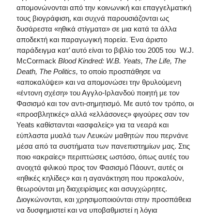
απομονώνονται από την κοινωνική και επαγγελματική
τους βιογράφιση, και συχνά παρουσιάζονται ως
δυσάρεστα «ηθικά στίγματα» σε μια κατά τα άλλα
αποδεκτή και παραγωγική πορεία. Ένα άριστο
παράδειγμα κατ’ αυτό είναι το βιβλίο του 2005 του W.J.
McCormack
Blood Kindred: W.B. Yeats, The Life, The
Death, The Politics,
το οποίο προσπάθησε να
«αποκαλύψει» και να απομονώσει την θρυλούμενη
«έντονη σχέση» του Αγγλο-Ιρλανδού ποιητή με τον
Φασισμό και τον αντι-σημητισμό. Με αυτό τον τρόπο, οι
«προσβλητικές» αλλά «ελλάσoνες» φιγούρες σαν τον
Yeats καθίστανται «ασφαλείς» για τα νεαρά και
εύπλαστα μυαλά των Λευκών μαθητών που περνάνε
μέσα από τα συστήματα των πανεπιστημίων μας. Στις
ποιο «ακραίες» περιπτώσεις ωστόσο, όπως αυτές του
ανοιχτά φιλικού προς τον Φασισμό Πάουντ, αυτές οι
«ηθικές κηλίδες» και η αγανάκτηση που προκαλούν,
θεωρούνται μη διαχειρίσιμες και ασυγχώρητες.
Διογκώνονται, και χρησιμοποιούνται στην προσπάθεια
να δυσφημιστεί και να υποβαθμιστεί η λόγια