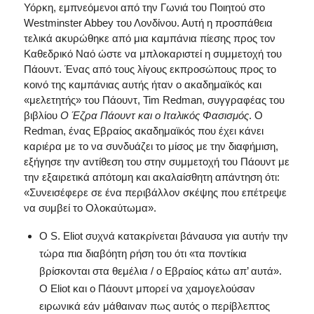
Υόρκη, εμπνεόμενοι από την Γωνιά του Ποιητού στο
Westminster Abbey του Λονδίνου. Αυτή η προσπάθεια
τελικά ακυρώθηκε από μια καμπάνια πίεσης προς τον
Καθεδρικό Ναό ώστε να μπλοκαριστεί η συμμετοχή του
Πάουντ. Ένας από τους λίγους εκπροσώπους προς το
κοινό της καμπάνιας αυτής ήταν ο ακαδημαϊκός και
«μελετητής» του Πάουντ, Tim Redman, συγγραφέας του
βιβλίου
Ο Έζρα Πάουντ και ο Ιταλικός Φασισμός
. Ο
Redman, ένας Εβραίος ακαδημαϊκός που έχει κάνει
καριέρα με το να συνδυάζει το μίσος με την διαφήμιση,
εξήγησε την αντίθεση του στην συμμετοχή του Πάουντ με
την εξαιρετικά απότομη και ακαλαίσθητη απάντηση ότι:
«Συνεισέφερε σε ένα περιβάλλον σκέψης που επέτρεψε
να συμβεί το Ολοκαύτωμα».
Ο S. Eliot συχνά κατακρίνεται βάναυσα για αυτήν την
τώρα πια διαβόητη ρήση του ότι «τα ποντίκια
βρίσκονται στα θεμέλια / ο Εβραίος κάτω απ’ αυτά».
Ο Eliot και ο Πάουντ μπορεί να χαμογελούσαν
ειρωνικά εάν μάθαιναν πως αυτός ο περίβλεπτος