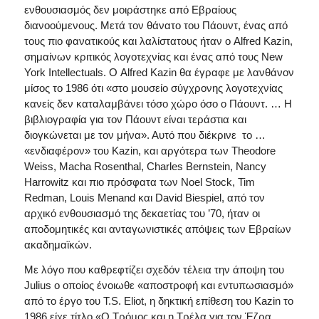
ενθουσιασμός δεν μοιράστηκε από Εβραίους
διανοούμενους. Μετά τον θάνατο του Πάουντ, ένας από
τους πιο φανατικούς και λαλίστατους ήταν ο Alfred Kazin,
σημαίνων κριτικός λογοτεχνίας και ένας από τους New
York Intellectuals. Ο Alfred Kazin θα έγραφε με λανθάνον
μίσος το 1986 ότι «στο μουσείο σύγχρονης λογοτεχνίας
κανείς δεν καταλαμβάνει τόσο χώρο όσο ο Πάουντ. … Η
βιβλιογραφία για τον Πάουντ είναι τεράστια και
διογκώνεται με τον μήνα». Αυτό που διέκρινε το …
«ενδιαφέρον» του Kazin, και αργότερα των Theodore
Weiss, Macha Rosenthal, Charles Bernstein, Nancy
Harrowitz και πιο πρόσφατα των Noel Stock, Tim
Redman, Louis Menand και David Biespiel, από τον
αρχικό ενθουσιασμό της δεκαετίας του ’70, ήταν οι
αποδομητικές και ανταγωνιστικές απόψεις των Εβραίων
ακαδημαϊκών.
Με λόγο που καθρεφτίζει σχεδόν τέλεια την άποψη του
Julius ο οποίος ένοιωθε «αποστροφή και εντυπωσιασμό»
από το έργο του T.S. Eliot, η δηκτική επίθεση του Kazin το
1986 είχε τίτλο «Ο Τρόμος και η Τρέλα για τον Έζρα