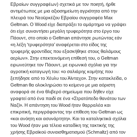
Εβραίων συγγραφέων) σχετικά με τον ποιητή, ήρθε
αντιμέτωπος με μια αξιοσημείωτη αγριότητα από την
πλευρά του Νεοϋρκέζου Εβραίου συγγραφέα Max
Geltman. Ο Wood είχε διαπράξει το αμάρτημα να γράψει
ότι είχε συναντήσει μεγάλη τρυφερότητα στο έργο του
Πάουντ, στο οποίο ο Geltman απάντησε ρωτώντας εάν
«η λέξη ‘τρυφερότητα’ αναφέρεται στο είδος της
τρυφερής φροντίδας που εξασκήθηκε στους θαλάμους
αερίων». Στην επεκτεινόμενη επίθεσή του, ο Geltman
ειρωνεύτηκε τον Πάουντ, με ειρωνικά σχόλια για την
αγροτική καταγωγή του: «ο σαλιάρης κομήτης που
ξεπήδησε από το Χέυλυ του Άϊνταχο». Στην κατακλείδα, ο
Geltman θα ολοκληρώσει το κείμενο με μια αόριστη
αναφορά σε ένα θλιβερό σημείωμα που δήθεν είχε
γραφτεί από ένα παιδί σε ένα «Στρατόπεδο θανάτου των
Ναζί». Η απάντηση του Wood ήταν θαρραλέα και
επικριτική, περιγράφοντας την επίθεση του Geltman ως
«και ανόητη και ασυνάρτητη». Και τα καταληκτικά σχόλια
του Wood ήταν μια τέλεια καταδίκη της τακτικής της
χρήσης Εβραϊκού συναισθηματισμού (Schmaltz) από τον