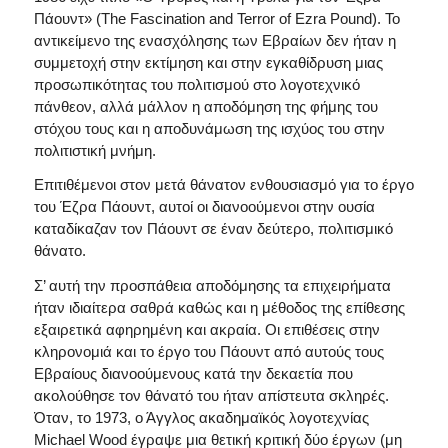
Πάουντ» (The Fascination and Terror of Ezra Pound). Το
αντικείμενο της ενασχόλησης των Εβραίων δεν ήταν η
συμμετοχή στην εκτίμηση και στην εγκαθίδρυση μιας
προσωπικότητας του πολιτισμού στο λογοτεχνικό
πάνθεον, αλλά μάλλον η αποδόμηση της φήμης του
στόχου τους και η αποδυνάμωση της ισχύος του στην
πολιτιστική μνήμη.
Επιτιθέμενοι στον μετά θάνατον ενθουσιασμό για το έργο
του Έζρα Πάουντ, αυτοί οι διανοούμενοι στην ουσία
καταδίκαζαν τον Πάουντ σε έναν δεύτερο, πολιτισμικό
θάνατο.
Σ’ αυτή την προσπάθεια αποδόμησης τα επιχειρήματα
ήταν ιδιαίτερα σαθρά καθώς και η μέθοδος της επίθεσης
εξαιρετικά αφηρημένη και ακραία. Οι επιθέσεις στην
κληρονομιά και το έργο του Πάουντ από αυτούς τους
Εβραίους διανοούμενους κατά την δεκαετία που
ακολούθησε τον θάνατό του ήταν απίστευτα σκληρές.
Όταν, το 1973, ο Άγγλος ακαδημαϊκός λογοτεχνίας
Michael Wood έγραψε μια θετική κριτική δύο έργων (μη