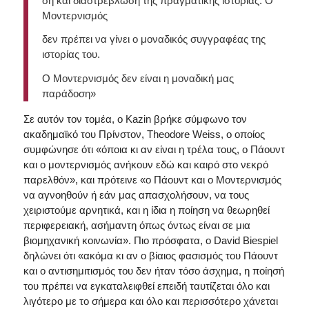
ση και διαστρέβλωση της πραγματικής ιστορίας. Ο
Μοντερνισμός
δεν πρέπει να γίνει ο μοναδικός συγγραφέας της
ιστορίας του.
Ο Μοντερνισμός δεν είναι η μοναδική μας
παράδοση»
Σε αυτόν τον τομέα, ο Kazin βρήκε σύμφωνο τον
ακαδημαϊκό του Πρίνστον, Theodore Weiss, ο οποίος
συμφώνησε ότι «όποια κι αν είναι η τρέλα τους, ο Πάουντ
και ο μοντερνισμός ανήκουν εδώ και καιρό στο νεκρό
παρελθόν», και πρότεινε «ο Πάουντ και ο Μοντερνισμός
να αγνοηθούν ή εάν μας απασχολήσουν, να τους
χειριστούμε αρνητικά, και η ίδια η ποίηση να θεωρηθεί
περιφερειακή, ασήμαντη όπως όντως είναι σε μια
βιομηχανική κοινωνία». Πιο πρόσφατα, ο David Biespiel
δηλώνει ότι «ακόμα κι αν ο βίαιος φασισμός του Πάουντ
και ο αντισημιτισμός του δεν ήταν τόσο άσχημα, η ποίησή
του πρέπει να εγκαταλειφθεί επειδή ταυτίζεται όλο και
λιγότερο με το σήμερα και όλο και περισσότερο χάνεται