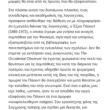
μορφές θα είναι από τις πρώτες που θα εξαφανιστούν.
Στα πλαίσια αυτού του δυσοίωνου πλαισίου, ένας
συνάδελφος και ακαδημαϊκός της λογοτεχνίας,
πρόσφατα αισθάνθηκε την διάθεση να με πληροφορήσει
ότι η μεγάλη διάνοια της λογοτεχνίας, ο Έζρα Πάουντ
(1885-1972), ο οποίος έτρεφε μια γνήσια και ανοιχτή
συμπάθεια για τον Φασισμό, σιγά-σιγά και υπογείως
εξοστρακίζεται από τις βιβλιογραφίες των
πανεπιστημίων και τις εγκυκλίους των σχολείων. Δεν θα
έπρεπε να εκπλήσσει τους αναγνώστες του
The
Occidental
Observer
ότι έχοντας φυλακιστεί στο «κελί του
θανάτου» για τις συμπάθειές του κατά την διάρκεια του
πολέμου, και έχοντας οδηγηθεί πρώτα σε ψυχιατρική
κλινική και μετέπειτα εκτός της ίδιας του της πατρίδας, η
τιμωρία του Πάουντ θα συνεχιζόταν και μετά θάνατον με
την καταδίκη του στην ανωνυμία. Εκεί πού ο φίλος μου
είχε λάθος, ωστόσο, ήταν το να αποδίδει την αργή
εξαφάνιση του Πάουντ σε ένα άμορφο
«νεοφιλελεύθερο» zeitgeist. Σαν ερασιτέχνης φίλος της
Σύγχρονης ποίησης για σχεδόν μια δεκαετία, και