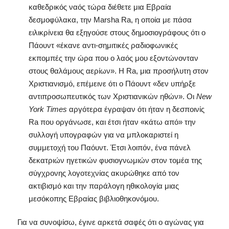
καθεδρικός ναός τώρα διέθετε μια Εβραία
δεσμοφύλακα, την Marsha Ra, η οποία με πάσα
ειλικρίνεια θα εξηγούσε στους δημοσιογράφους ότι ο
Πάουντ «έκανε αντι-σημιτικές ραδιοφωνικές
εκπομπές την ώρα που ο λαός μου εξοντώνονταν
στους θαλάμους αερίων». Η Ra, μια προσήλυτη στον
Χριστιανισμό, επέμεινε ότι ο Πάουντ «δεν υπήρξε
αντιπροσωπευτικός των Χριστιανικών ηθών». Οι
New
York
Times
αργότερα έγραψαν ότι ήταν η δεσποινίς
Ra που οργάνωσε, και έτσι ήταν «κάτω από» την
συλλογή υπογραφών για να μπλοκαριστεί η
συμμετοχή του Παόυντ. Έτσι λοιπόν, ένα πάνελ
δεκατριών ηγετικών φυσιογνωμιών στον τομέα της
σύγχρονης λογοτεχνίας ακυρώθηκε από τον
ακτιβισμό και την παράλογη ηθικολογία μιας
μεσόκοπης Εβραίας βιβλιοθηκονόμου.
Για να συνοψίσω, έγινε αρκετά σαφές ότι ο αγώνας για