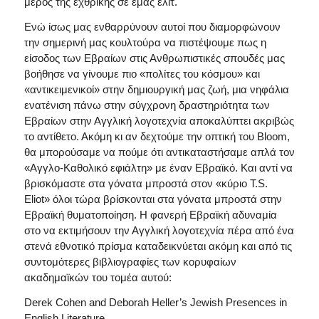
μέρος της εχθρικής σε εμάς ελίτ.
Ενώ ίσως μας ενθαρρύνουν αυτοί που διαμορφώνουν
την σημερινή μας κουλτούρα να πιστέψουμε πως η
είσοδος των Εβραίων στις Ανθρωπιστικές σπουδές μας
βοήθησε να γίνουμε πιο «πολίτες του κόσμου» και
«αντικειμενικοί» στην δημιουργική μας ζωή, μια νηφάλια
ενατένιση πάνω στην σύγχρονη δραστηριότητα των
Εβραίων στην Αγγλική λογοτεχνία αποκαλύπτει ακριβώς
το αντίθετο. Ακόμη κι αν δεχτούμε την οπτική του Bloom,
θα μπορούσαμε να πούμε ότι αντικαταστήσαμε απλά τον
«Αγγλο-Καθολικό εφιάλτη» με έναν Εβραϊκό. Και αντί να
βρισκόμαστε στα γόνατα μπροστά στον «κύριο T.S.
Eliot» όλοι τώρα βρίσκονται στα γόνατα μπροστά στην
Εβραϊκή θυματοποίηση. Η φανερή Εβραϊκή αδυναμία
στο να εκτιμήσουν την Αγγλική λογοτεχνία πέρα από ένα
στενά εθνοτικό πρίσμα καταδεικνύεται ακόμη και από τις
συντομότερες βιβλιογραφίες των κορυφαίων
ακαδημαϊκών του τομέα αυτού:
Derek Cohen and Deborah Heller’s Jewish Presences in
English Literature