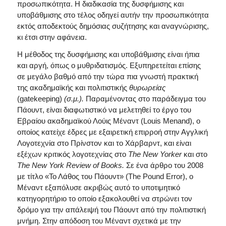
προσωπικότητα. Η διαδικασία της δυσφήμισης και
υποβάθμισης στο τέλος οδηγεί αυτήν την προσωπικότητα
εκτός αποδεκτούς δημόσιας συζήτησης και αναγνώρισης,
κι έτσι στην αφάνεια.
Η μέθοδος της δυσφήμισης και υποβάθμισης είναι ήπια
και αργή, όπως ο μυθριδατισμός. Εξυπηρετείται επίσης
σε μεγάλο βαθμό από την τώρα πια γνωστή πρακτική
της ακαδημαϊκής και πολιτιστικής
θυρωρείας
(gatekeeping)
(σ.μ.).
Παραμένοντας στο παράδειγμα του
Πάουντ, είναι διαφωτιστικό να μελετηθεί το έργο του
Εβραίου ακαδημαϊκού Λούις Μέναντ (Louis Menand), ο
οποίος κατείχε έδρες με εξαιρετική επιρροή στην Αγγλική
Λογοτεχνία στο Πρίνστον και το Χάρβαρντ, και είναι
εξέχων κριτικός λογοτεχνίας στο
The New Yorker
και στο
The
New
York
Review
of
Books
.
Σε ένα άρθρο του 2008
με τίτλο «Το Λάθος του Πάουντ» (The Pound Error), ο
Μέναντ εξαπόλυσε ακριβώς αυτό το υποτιμητικό
κατηγορητήριο το οποίο εξακολουθεί να στρώνει τον
δρόμο για την απάλειψή του Πάουντ από την πολιτιστική
μνήμη. Στην απόδοση του Μέναντ σχετικά με την