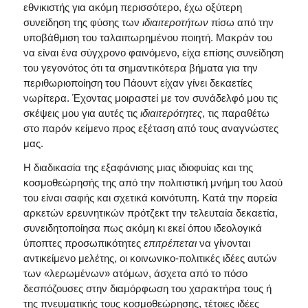
εθνικιστής για ακόμη περισσότερο, έχω οξύτερη
συνείδηση της φύσης των
ιδιαιτεροτήτων
πίσω από την
υποβάθμιση του ταλαιπωρημένου ποιητή. Μακράν του
να είναι ένα σύγχρονο φαινόμενο, είχα επίσης συνείδηση
του γεγονότος ότι τα σημαντικότερα βήματα για την
περιθωριοποίηση του Πάουντ είχαν γίνει δεκαετίες
νωρίτερα. Έχοντας μοιραστεί με τον συνάδελφό μου τις
σκέψεις μου για αυτές τις
ιδιαιτερότητες
, τις παραθέτω
στο παρόν κείμενο προς εξέταση από τους αναγνώστες
μας.
Η διαδικασία της εξαφάνισης μιας ιδιοφυίας και της
κοσμοθεώρησής της από την πολιτιστική μνήμη του λαού
του είναι σαφής και σχετικά κοινότυπη. Κατά την πορεία
αρκετών ερευνητικών πρότζεκτ την τελευταία δεκαετία,
συνειδητοποίησα πως ακόμη κι εκεί όπου ιδεολογικά
ύποπτες προσωπικότητες
επιτρέπεται
να γίνονται
αντικείμενο μελέτης, οι κοινωνικο-πολιτικές ιδέες αυτών
των «λερωμένων» ατόμων, άσχετα από το πόσο
δεσπόζουσες στην διαμόρφωση του χαρακτήρα τους ή
της πνευματικής τους κοσμοθεώρησης, τέτοιες ιδέες