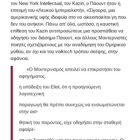
τον New York Intellectual, τον Kazin, ο Πάουντ ήταν η
επιτομή του «Λευκού Ιμπεριαλιστή», «Σίγουρα, μια
αμερικανικής υφής ιδιοφυία στο να οικειοποιείται γη που
δεν του ανήκει». Πάνω απ’ όλα, ωστόσο, η καυστική
επίθεση του Kazin αντιπροσώπευε μια προσπάθεια να
οδηγήσει τον διάσημο Πάουντ, και άλλους Μοντερνιστές
ποιητές σχετιζόμενους με την αναδόμηση του Ομηρικού
μύθου, αν όχι και του
volkisch
τρόπου σκέψης, στην
αφάνεια.
«Ο Μοντερνισμός απειλεί να επικρατήσει του
αφηγήματος.
η υπόδειξη του Eliot, ότι η προηγούμενη
λογοτεχνική
παραγωγή θα πρέπει συνεχώς να ενσωματώνεται
στην αισ-
θητική του παρόντος, είχε οδηγήσει στην σταθερή
αφαίρε-