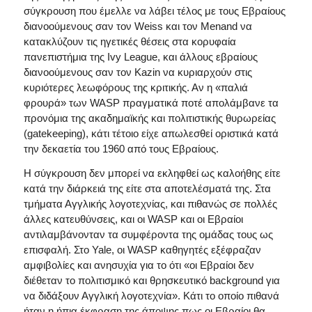
σύγκρουση που έμελλε να λάβει τέλος με τους Εβραίους
διανοούμενους σαν τον Weiss και τον Menand να
κατακλύζουν τις ηγετικές θέσεις στα κορυφαία
πανεπιστήμια της Ivy League, και άλλους εβραίους
διανοούμενους σαν τον Kazin να κυριαρχούν στις
κυριότερες λεωφόρους της κριτικής. Αν η «παλιά
φρουρά» των WASP πραγματικά ποτέ απολάμβανε τα
προνόμια της ακαδημαϊκής και πολιτιστικής θυρωρείας
(gatekeeping), κάτι τέτοιο είχε απωλεσθεί οριστικά κατά
την δεκαετία του 1960 από τους Εβραίους.
Η σύγκρουση δεν μπορεί να εκληφθεί ως καλοήθης είτε
κατά την διάρκειά της είτε στα αποτελέσματά της. Στα
τμήματα Αγγλικής λογοτεχνίας, και πιθανώς σε πολλές
άλλες κατευθύνσεις, και οι WASP και οι Εβραίοι
αντιλαμβάνονταν τα συμφέροντα της ομάδας τους ως
επισφαλή. Στο Yale, οι WASP καθηγητές εξέφραζαν
αμφιβολίες και ανησυχία για το ότι «οι Εβραίοι δεν
διέθεταν το πολιτισμικό και θρησκευτικό background για
να διδάξουν Αγγλική λογοτεχνία». Κάτι το οποίο πιθανά
ήταν η ήπια έκφραση της άποψης πως οι Εβραίοι θα