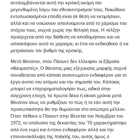
αντιλαμβάνονται αυτή την κριτική ακόμη πιο
μεγενθυμένη λόγω του εθνοκεντρισμού τους. Νοιώθουν
εντυπωσιασμένοι επειδή είναι σε θέση να εκτιμήσουν,
αλλά και να νοιώσουν απειλούμενοι από το χάρισμα του
στόχου τους, συχνά χωρίς την θέλησή τους. Η «έλξη»
προέρχεται από την διάθεση να αποδομήσουν και να
υποσκάψουν αυτό το χάρισμα, κι έτσι να εκδικηθούν ή να
μετριάσουν τον βαθμό της κριτικής.
Μετά θάνατον, στον Πάουντ δεν έλλειψαν οι Εβραίοι
«θαυμαστές». Ο θάνατος μιας εξέχουσας μορφής συχνά
συνοδεύεται από κάποιο ανανεωμένο ενδιαφέρον για το
έργο αυτού του ατόμου και την σημασία του. Κάποιος
μπορεί να επιχειρηματολογήσει πως, ειδικά στην
σύγχρονη εποχή, τα πρώτα δέκα ή είκοσι χρόνια μετά
θάνατον ίσως να ρυθμίζουν το πώς ή το εάν αυτή την
προσωπικότητα θα την θυμούνται στο απώτερο μέλλον.
Όταν πέθανε ο Πάουντ στην Βενετία τον Νοέμβριο του
1972, το υπόλοιπο της δεκαετίας του ’70 χαρακτηρίστηκε
από ένα ευρύ και έντονο ενδιαφέρον αλλά και την
επανανακάλυψη της ποίησής του, αυτός όμως ο