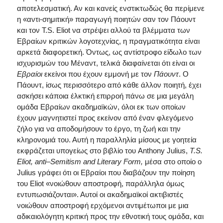
αποτελεσματική. Αν και κανείς ενστικτωδώς θα περίμενε
η «αντι-σημιτική» παραγωγή ποιητών σαν τον Πάουντ
και τον T.S. Eliot να στρέψει αλλού τα βλέμματα των
Εβραίων κριτικών λογοτεχνίας, η πραγματικότητα είναι
αρκετά διαφορετική. Όντως, ως αντίστροφο είδωλο των
ισχυρισμών του Μέναντ, τελικά διαφαίνεται ότι είναι οι
Εβραίοι
εκείνοι που έχουν εμμονή με τον
Πάουντ
. Ο
Πάουντ, ίσως περισσότερο από κάθε άλλον ποιητή, έχει
ασκήσει κάποια έλκτική επιρροή πάνω σε μια μεγάλη
ομάδα Εβραίων ακαδημαϊκών, όλοι εκ των οποίων
έχουν μαγνητιστεί προς εκείνον από έναν φλεγόμενο
ζήλο για να αποδομήσουν το έργο, τη ζωή και την
κληρονομιά του. Αυτή η παραλληλία μίσους με γοητεία
εκφράζεται υπογείως στο βιβλίο του Anthony Julius,
T
.
S
.
Eliot
,
anti
–
Semitism
and
Literary
Form
,
μέσα στο οποίο ο
Julius γράφει ότι οι Εβραίοι που διαβάζουν την ποίηση
του Eliot «νοιώθουν αποστροφή, παράλληλα όμως
εντυπωσιάζονται». Αυτοί οι ακαδημαϊκοί ακτιβιστές
νοιώθουν αποστροφή ερχόμενοι αντιμέτωποι με μια
αδικαιολόγητη κριτική προς την εθνοτική τους ομάδα, και