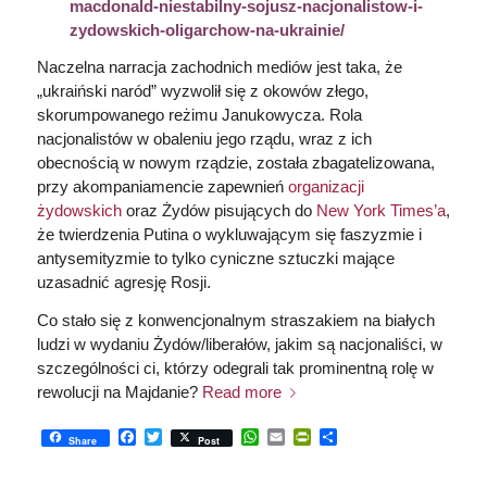
macdonald-niestabilny-sojusz-nacjonalistow-i-
zydowskich-oligarchow-na-ukrainie/
Naczelna narracja zachodnich mediów jest taka, że
„ukraiński naród” wyzwolił się z okowów złego,
skorumpowanego reżimu Janukowycza. Rola
nacjonalistów w obaleniu jego rządu, wraz z ich
obecnością w nowym rządzie, została zbagatelizowana,
przy akompaniamencie zapewnień
organizacji
żydowskich
oraz Żydów pisujących do
New York Times’a
,
że twierdzenia Putina o wykluwającym się faszyzmie i
antysemityzmie to tylko cyniczne sztuczki mające
uzasadnić agresję Rosji.
Co stało się z konwencjonalnym straszakiem na białych
ludzi w wydaniu Żydów/liberałów, jakim są nacjonaliści, w
szczególności ci, którzy odegrali tak prominentną rolę w
rewolucji na Majdanie?
Read more
Facebook
Twitter
WhatsApp
Email
PrintFriendly
Share
Share
Post