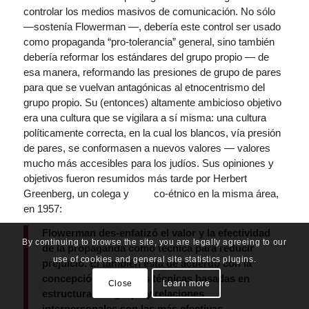
controlar los medios masivos de comunicación. No sólo
—sostenía Flowerman —, debería este control ser usado
como propaganda “pro-tolerancia” general, sino también
debería reformar los estándares del grupo propio — de
esa manera, reformando las presiones de grupo de pares
para que se vuelvan antagónicas al etnocentrismo del
grupo propio. Su (entonces) altamente ambicioso objetivo
era una cultura que se vigilara a sí misma: una cultura
políticamente correcta, en la cual los blancos, vía presión
de pares, se conformasen a nuevos valores — valores
mucho más accesibles para los judíos. Sus opiniones y
objetivos fueron resumidos más tarde por Herbert
Greenberg, un colega y co-étnico en la misma área,
en 1957:
Flowerman des-enfatizó el valor y la efectividad
By continuing to browse the site, you are legally agreeing to our
de la propaganda como técnica para reducir
use of cookies and general site statistics plugins.
prejuicio. Él también está de acuerdo con la
concepción de que las técnicas basadas en
Close
Learn more
estructuras de grupo y relaciones
interpersonales son las más efectivas
.