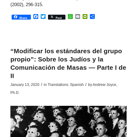
(2002), 296-315.
Facebook
Twitter
WhatsApp
Email
PrintFriendly
Share
Share
Post
“Modificar los estándares del grupo
propio”: Sobre los Judíos y la
Comunicación de Masas — Parte I de
II
/
/
January 13, 2020
in
Translations: Spanish
by
Andrew Joyce,
Ph.D.