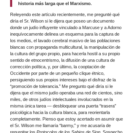
historia más larga que el Marxismo.
Releyendo este artículo recientemente, me pregunté qué
diría el Sr. Wilson si le dijera que poseo un documento
donde un judío influyente vinculado a Marcuse y a Adorno
inequívocamente delinea un esquema para la captura de
los medios, el lavado cerebral masivo de las poblaciones
blancas con propaganda multicultural, la manipulación de
la cultura del grupo propio, para hacerla hostil a su propio
sentido de etnocentrismo, la difusión de una cultura de
corrección política, y, por último, la cooptación de
Occidente por parte de un pequeño clique étnico,
persiguiendo sus propios intereses bajo el disfraz de la
“promoción de tolerancia.” Me pregunto qué diría si le
dijera que el mismo judío operaba una red de cientos, sino
miles, de otros judíos intelectuales involucrados en la
misma única tarea — desbloquear una puerta “trasera”
psicológica hacia la cultura blanca, para reorientarla
completamente. Pienso que estoy acertado en asumir que
el Sr. Wilson me llamaría “barmy,” y me acusaría de
regurgitar los
Protocolos de los Sabios de Sion
. Sospecho