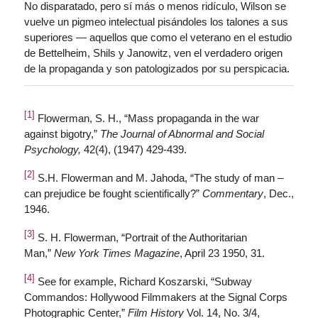
No disparatado, pero sí más o menos ridículo, Wilson se
vuelve un pigmeo intelectual pisándoles los talones a sus
superiores — aquellos que como el veterano en el estudio
de Bettelheim, Shils y Janowitz, ven el verdadero origen
de la propaganda y son patologizados por su perspicacia.
[1]
Flowerman, S. H., “Mass propaganda in the war
against bigotry,”
The Journal of Abnormal and Social
Psychology,
42(4), (1947) 429-439.
[2]
S.H. Flowerman and M. Jahoda, “The study of man –
can prejudice be fought scientifically?”
Commentary
, Dec.,
1946.
[3]
S. H. Flowerman, “Portrait of the Authoritarian
Man,”
New York Times Magazine
, April 23 1950, 31.
[4]
See for example, Richard Koszarski, “Subway
Commandos: Hollywood Filmmakers at the Signal Corps
Photographic Center,”
Film History
Vol. 14, No. 3/4,