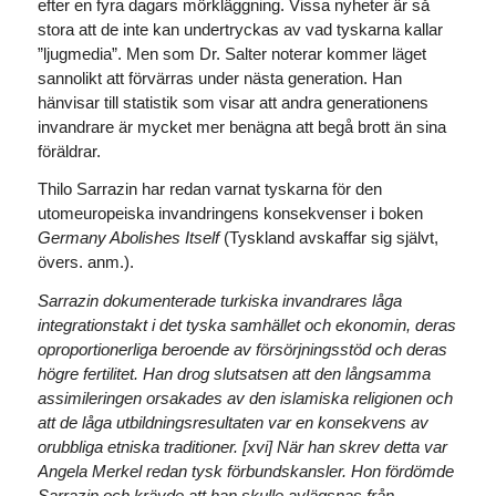
efter en fyra dagars mörkläggning. Vissa nyheter är så
stora att de inte kan undertryckas av vad tyskarna kallar
”ljugmedia”. Men som Dr. Salter noterar kommer läget
sannolikt att förvärras under nästa generation. Han
hänvisar till statistik som visar att andra generationens
invandrare är mycket mer benägna att begå brott än sina
föräldrar.
Thilo Sarrazin har redan varnat tyskarna för den
utomeuropeiska invandringens konsekvenser i boken
Germany Abolishes Itself
(Tyskland avskaffar sig självt,
övers. anm.).
Sarrazin dokumenterade turkiska invandrares låga
integrationstakt i det tyska samhället och ekonomin, deras
oproportionerliga beroende av försörjningsstöd och deras
högre fertilitet. Han drog slutsatsen att den långsamma
assimileringen orsakades av den islamiska religionen och
att de låga utbildningsresultaten var en konsekvens av
orubbliga etniska traditioner. [xvi] När han skrev detta var
Angela Merkel redan tysk förbundskansler. Hon fördömde
Sarrazin och krävde att han skulle avlägsnas från