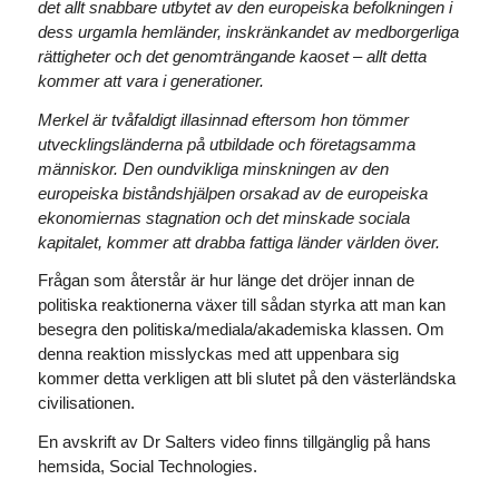
det allt snabbare utbytet av den europeiska befolkningen i
dess urgamla hemländer, inskränkandet av medborgerliga
rättigheter och det genomträngande kaoset – allt detta
kommer att vara i generationer.
Merkel är tvåfaldigt illasinnad eftersom hon tömmer
utvecklingsländerna på utbildade och företagsamma
människor. Den oundvikliga minskningen av den
europeiska biståndshjälpen orsakad av de europeiska
ekonomiernas stagnation och det minskade sociala
kapitalet, kommer att drabba fattiga länder världen över.
Frågan som återstår är hur länge det dröjer innan de
politiska reaktionerna växer till sådan styrka att man kan
besegra den politiska/mediala/akademiska klassen. Om
denna reaktion misslyckas med att uppenbara sig
kommer detta verkligen att bli slutet på den västerländska
civilisationen.
En avskrift av Dr Salters video finns tillgänglig på hans
hemsida, Social Technologies.