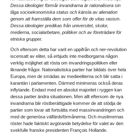
Dessa ideologier förmår invandrarna är rationalisera sin
låga socioekonomiska status och känsla av alienation
genom att framställa dem som offer för de vitas rasism.
Dessa ideologier predikas från universitet, skolor,
medierna, socialarbetare, politiker och av företrädare för
etniska grupper.
Och eftersom detta har varit en uppifrån och ner-revolution
iscensatt av eliter, så erbjuds inte medborgarna någon
verklig möjlighet att rösta om invandringspolitiken eller
liknande frågor. Nationalistiska partier har bildats över hela
Europa, men de smädas av medieeliterna och blir satta i
karantän i parlamenten. Därmed minimeras också deras
inflytande. Endast med en absolut majoritet i ryggen kan
dessa partier ändra situationen. Men allt eftersom de nya
invandrarna blir röstberättigade kommer de att stödja de
partier som lovar att fortsätta med massinvandringen och
med de generösa välfärdsförmånerna. Och muslimernas
röster hade faktiskt avgörande betydelse för valet av den
svekfulle franske presidenten François Hollande.