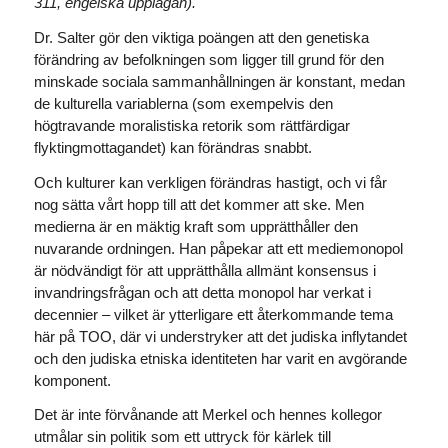
311, engelska upplagan).
Dr. Salter gör den viktiga poängen att den genetiska
förändring av befolkningen som ligger till grund för den
minskade sociala sammanhållningen är konstant, medan
de kulturella variablerna (som exempelvis den
högtravande moralistiska retorik som rättfärdigar
flyktingmottagandet) kan förändras snabbt.
Och kulturer kan verkligen förändras hastigt, och vi får
nog sätta vårt hopp till att det kommer att ske. Men
medierna är en mäktig kraft som upprätthåller den
nuvarande ordningen. Han påpekar att ett mediemonopol
är nödvändigt för att upprätthålla allmänt konsensus i
invandringsfrågan och att detta monopol har verkat i
decennier – vilket är ytterligare ett återkommande tema
här på TOO, där vi understryker att det judiska inflytandet
och den judiska etniska identiteten har varit en avgörande
komponent.
Det är inte förvånande att Merkel och hennes kollegor
utmålar sin politik som ett uttryck för kärlek till