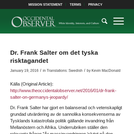
MISSION STATEMENT
TERMS
PRIVACY
Dr. Frank Salter om det tyska
risktagandet
/
/
January 19, 2016
in
Translations: Swedish
by
Kevin MacDonald
Källa (Original Article):
http://www.theoccidentalobserver.net/2016/01/dr-frank-
salter-on-germanys-jeopardy/
Dr. Frank Salter har gjort en balanserad och vetenskapligt
grundad utvärdering av de sannolika konsekvenserna av
Tysklands katastrofala politik gällande invandring från
Mellanöstern och Afrika. Underrubriken ställer den
relevanta frågan ”Är massinvandringen ‘slutet på den