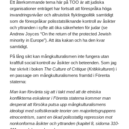
Ett återkommande tema här på TOO är att judiska
organisationer enträget har fortsatt att förespråka höga
invandringsnivåer och altruistisk flyktingpolitik samtidigt
som de förespråkar polisstatsliknande kontroll av åsikter
och yttranden i syfte att öka säkerheten för judar (se
Andrew Joyces “On the return of the protected Jewish
minority in Europe”). Att äta kakan och ha den kvar
samtidigt.
På lång sikt kan mångkulturalismen inte fungera utan
kraftfull social kontroll av åsikter och beteenden. Som jag
har skrivit i boken
The Culture of Critique
(
Kritikkulturen
) i
en passage om mångkulturalismens framtid i Förenta
staterna:
Man kan förvänta sig att i takt med att de etniska
konflikterna eskalerar i Förenta staterna kommer man
desperat att försöka putsa upp mångkulturalismens
ideologi med sofistikerade teorier om majoritetsgruppens
etnocentrism, samt en ökad polisstatlig repression mot
nonkonforma åsikter och yttranden (kapitel 8, sidorna 310-