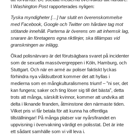
I
Washington Post
rapporterades nyligen:
Tyska myndigheter […] har slutit en överenskommelse
med Facebook, Google och Twitter om hårdare tag mot
stötande innehåll. Parterna är överens om att inhemsk lag,
snarare än företagens egna riktlinjer, ska tillämpas vid
granskningen av inlägg.
Ökad polisnärvaro är det förutsägbara svaret på incidenter
som de sexuella massövergreppen i Köln, Hamburg, och
Stuttgart. Och när en armé av poliser faktiskt lyckas
förhindra nya våldsutbrott kommer det att hyllas i
medierna som en mångkulturalismens triumf – ”ni ser, det
kan fungera; saker och ting löser sig till det bästa”, detta
trots att många, särskilt kvinnor, kommer att undvika att
delta i liknande firanden, åtminstone den närmaste tiden.
Vilket pris vi får betala för att kunna ha offentliga
tillställningar! På många platser var nyårsfirandet en
uppvisning i övervakning värdigt en polisstat. Det är inte
ett sådant samhälle som vi vill leva i.