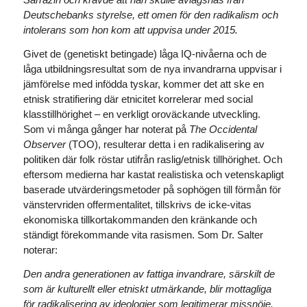
Deutschebanks styrelse, ett omen för den radikalism och
intolerans som hon kom att uppvisa under 2015.
Givet de (genetiskt betingade) låga IQ-nivåerna och de
låga utbildningsresultat som de nya invandrarna uppvisar i
jämförelse med infödda tyskar, kommer det att ske en
etnisk stratifiering där etnicitet korrelerar med social
klasstillhörighet – en verkligt oroväckande utveckling.
Som vi många gånger har noterat på
The Occidental
Observer
(TOO), resulterar detta i en radikalisering av
politiken där folk röstar utifrån raslig/etnisk tillhörighet. Och
eftersom medierna har kastat realistiska och vetenskapligt
baserade utvärderingsmetoder på sophögen till förmån för
vänstervriden offermentalitet, tillskrivs de icke-vitas
ekonomiska tillkortakommanden den kränkande och
ständigt förekommande vita rasismen. Som Dr. Salter
noterar:
Den andra generationen av fattiga invandrare, särskilt de
som är kulturellt eller etniskt utmärkande, blir mottagliga
för radikalisering av ideologier som legitimerar missnöje.