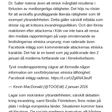
Dr. Salter noterar även att etnisk mångfald resulterar i
förlusten av medborgerliga rättigheter. Det höjs nu röster
för att avskaffa grundläggande liberala rättigheter som till
exempel yttrandefriheten. Detta gäller särskilt infödda som
dristar sig att kritisera invandringspolitiken. Och den första
reaktionen efter attackerna i Köln var inte bara att rensa
den mediala rapporteringen på varje omnämnande av
brottslingarnas etniska ursprung; man raderade även
Facebook-inlägg som kommenterade attackernas etniska
karaktär. Det här är en tweet som jag publicerade den 2
januari då medierna fortfarande var i förnekelsefasen.
Tysk medierapportering vägrar att förmedla någon
information om sexförbrytarnas etniska tillhörighet;
Facebook-inlägg raderas. https://t.co/UZg6NA3euR
— Kevin MacDonald (@TOOEdit) 2 januari 2016
Lagar som inskränker yttrandefriheten, särskilt debatten
kring invandring, samt förstås Förintelsen, finns redan på
plats i många europeiska länder. Situationen kommer bara
att förvärras. De sociala medierna övervakas allt hårdare.