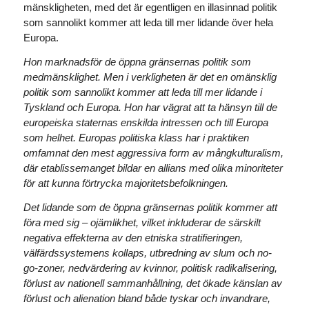
mänskligheten, med det är egentligen en illasinnad politik
som sannolikt kommer att leda till mer lidande över hela
Europa.
Hon marknadsför de öppna gränsernas politik som
medmänsklighet. Men i verkligheten är det en omänsklig
politik som sannolikt kommer att leda till mer lidande i
Tyskland och Europa. Hon har vägrat att ta hänsyn till de
europeiska staternas enskilda intressen och till Europa
som helhet. Europas politiska klass har i praktiken
omfamnat den mest aggressiva form av mångkulturalism,
där etablissemanget bildar en allians med olika minoriteter
för att kunna förtrycka majoritetsbefolkningen.
Det lidande som de öppna gränsernas politik kommer att
föra med sig – ojämlikhet, vilket inkluderar de särskilt
negativa effekterna av den etniska stratifieringen,
välfärdssystemens kollaps, utbredning av slum och no-
go-zoner, nedvärdering av kvinnor, politisk radikalisering,
förlust av nationell sammanhållning, det ökade känslan av
förlust och alienation bland både tyskar och invandrare,