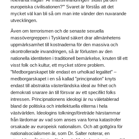
europeiska civilisationen?’” Svaret är förstås att det
mycket väl kan bli så om man inte vänder den nuvarande
utvecklingen.
Även om terrorismen och de senaste sexuella
massövergreppen i Tyskland säkert drar allmänhetens
uppmärksamhet till kostnaderna för den massiva och
okontrollerade invandringen, så är förlusten av den
nationella identiteten i traditionell bemärkelse, knuten till ett
visst folk och kultur, ett mycket större problem.
”Medborgarskapet blir endast en urholkad legalitet” –
medborgarskapet i en så kallad ”principnation” knyts
endast till abstrakta västerländska ideal av frihet och
demokrati snarare än till försvar av ett specifikt folks
intressen. Principnationens ideologi är nu väletablerad
bland de politiska och intellektuella eliterna i hela
västvärlden. Ideologins tolkningsföreträde härstammar
från lärdomar av vad som anses vara forna katastrofer
orsakade av europeisk nationalism. Och att gottgöra för
nationalsocialismen är, som Dr. Salter noterar, en