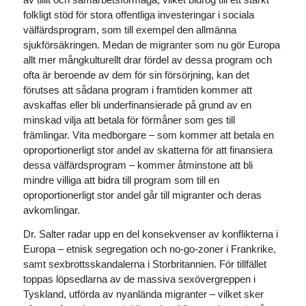
folkligt stöd för stora offentliga investeringar i sociala
välfärdsprogram, som till exempel den allmänna
sjukförsäkringen. Medan de migranter som nu gör Europa
allt mer mångkulturellt drar fördel av dessa program och
ofta är beroende av dem för sin försörjning, kan det
förutses att sådana program i framtiden kommer att
avskaffas eller bli underfinansierade på grund av en
minskad vilja att betala för förmåner som ges till
främlingar. Vita medborgare – som kommer att betala en
oproportionerligt stor andel av skatterna för att finansiera
dessa välfärdsprogram – kommer åtminstone att bli
mindre villiga att bidra till program som till en
oproportionerligt stor andel går till migranter och deras
avkomlingar.
Dr. Salter radar upp en del konsekvenser av konflikterna i
Europa – etnisk segregation och no-go-zoner i Frankrike,
samt sexbrottsskandalerna i Storbritannien. För tillfället
toppas löpsedlarna av de massiva sexövergreppen i
Tyskland, utförda av nyanlända migranter – vilket sker