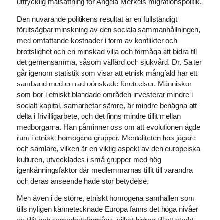
uttrycklig målsättning för Angela Merkels migrationspolitik.
Den nuvarande politikens resultat är en fullständigt
förutsägbar minskning av den sociala sammanhållningen,
med omfattande kostnader i form av konflikter och
brottslighet och en minskad vilja och förmåga att bidra till
det gemensamma, såsom välfärd och sjukvård. Dr. Salter
går igenom statistik som visar att etnisk mångfald har ett
samband med en rad oönskade företeelser. Människor
som bor i etniskt blandade områden investerar mindre i
socialt kapital, samarbetar sämre, är mindre benägna att
delta i frivilligarbete, och det finns mindre tillit mellan
medborgarna. Han påminner oss om att evolutionen ägde
rum i etniskt homogena grupper. Mentaliteten hos jägare
och samlare, vilken är en viktig aspekt av den europeiska
kulturen, utvecklades i små grupper med hög
igenkänningsfaktor där medlemmarnas tillit till varandra
och deras anseende hade stor betydelse.
Men även i de större, etniskt homogena samhällen som
tills nyligen kännetecknade Europa fanns det höga nivåer
av tillit och samarbetsförmåga, vilket bidrog till ett starkt