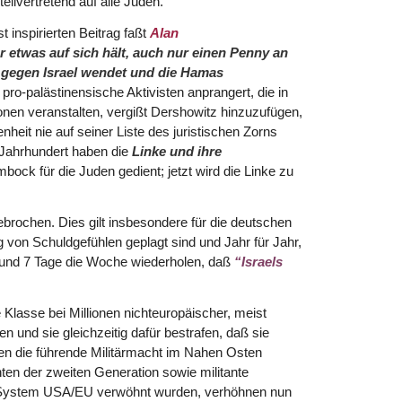
tellvertretend auf alle Juden.
 inspirierten Beitrag faßt
Alan
r etwas auf sich hält, auch nur einen Penny an
h gegen Israel wendet und die Hamas
pro-palästinensische Aktivisten anprangert, die in
nen veranstalten, vergißt Dershowitz hinzuzufügen,
nheit nie auf seiner Liste des juristischen Zorns
 Jahrhundert haben die
Linke und ihre
ock für die Juden gedient; jetzt wird die Linke zu
brochen. Dies gilt insbesondere für die deutschen
 von Schuldgefühlen geplagt sind und Jahr für Jahr,
 und 7 Tage die Woche wiederholen, daß
“Israels
Klasse bei Millionen nichteuropäischer, meist
und sie gleichzeitig dafür bestrafen, daß sie
egen die führende Militärmacht im Nahen Osten
ten der zweiten Generation sowie militante
m System USA/EU verwöhnt wurden, verhöhnen nun