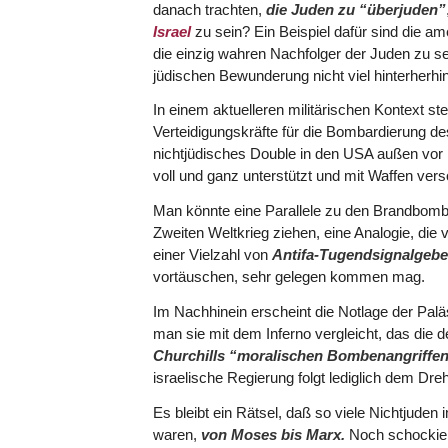
danach trachten,
die Juden zu “überjuden”
Israel
zu sein? Ein Beispiel dafür sind die am
die einzig wahren Nachfolger der Juden zu sei
jüdischen Bewunderung nicht viel hinterherhi
In einem aktuelleren militärischen Kontext st
Verteidigungskräfte für die Bombardierung des
nichtjüdisches Double in den USA außen vor l
voll und ganz unterstützt und mit Waffen vers
Man könnte eine Parallele zu den Brandbombe
Zweiten Weltkrieg ziehen, eine Analogie, die 
einer Vielzahl von
Antifa-Tugendsignalgebe
vortäuschen, sehr gelegen kommen mag.
Im Nachhinein erscheint die Notlage der Pal
man sie mit dem Inferno vergleicht, das die
Churchills “moralischen Bombenangriffen
israelische Regierung folgt lediglich dem Dreh
Es bleibt ein Rätsel, daß so viele Nichtjude
waren,
von Moses bis Marx.
Noch schockiere