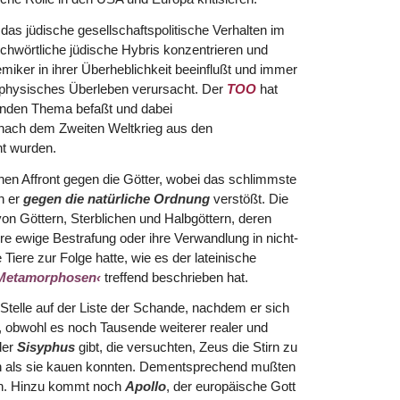
das jüdische gesellschaftspolitische Verhalten im
ichwörtliche jüdische Hybris konzentrieren und
emiker in ihrer Überheblichkeit beeinflußt und immer
s physisches Überleben verursacht. Der
TOO
hat
lenden Thema befaßt und dabei
 nach dem Zweiten Weltkrieg aus den
nt wurden.
nen Affront gegen die Götter, wobei das schlimmste
n er
gegen die natürliche Ordnung
verstößt. Die
 von Göttern, Sterblichen und Halbgöttern, deren
e ewige Bestrafung oder ihre Verwandlung in nicht-
iere zur Folge hatte, wie es der lateinische
 Metamorphosen‹
treffend beschrieben hat.
 Stelle auf der Liste der Schande, nachdem er sich
, obwohl es noch Tausende weiterer realer und
der
Sisyphus
gibt, die versuchten, Zeus die Stirn zu
en als sie kauen konnten. Dementsprechend mußten
len. Hinzu kommt noch
Apollo
, der europäische Gott