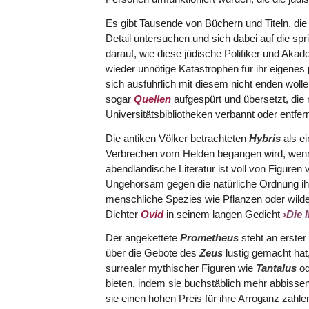
Es gibt Tausende von Büchern und Titeln, die 
Detail untersuchen und sich dabei auf die spr
darauf, wie diese jüdische Politiker und Akad
wieder unnötige Katastrophen für ihr eigene
sich ausführlich mit diesem nicht enden wol
sogar
Quellen
aufgespürt und übersetzt, die
Universitätsbibliotheken verbannt oder entfer
Die antiken Völker betrachteten
Hybris
als ei
Verbrechen vom Helden begangen wird, wen
abendländische Literatur ist voll von Figuren
Ungehorsam gegen die natürliche Ordnung ihr
menschliche Spezies wie Pflanzen oder wilde T
Dichter
Ovid
in seinem langen Gedicht
›Die
Der angekettete
Prometheus
steht an erster
über die Gebote des
Zeus
lustig gemacht hat
surrealer mythischer Figuren wie
Tantalus
o
bieten, indem sie buchstäblich mehr abbiss
sie einen hohen Preis für ihre Arroganz zah