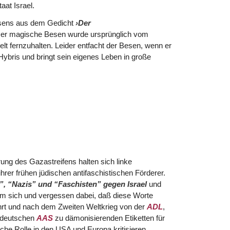
at Israel.
 Besens aus dem Gedicht
›Der
Der magische Besen wurde ursprünglich vom
lt fernzuhalten. Leider entfacht der Besen, wenn er
ybris und bringt sein eigenes Leben in große
ung des Gazastreifens halten sich linke
hrer frühen jüdischen antifaschistischen Förderer.
”, “Nazis” und “Faschisten” gegen Israel
und
um sich und vergessen dabei, daß diese Worte
hrt und nach dem Zweiten Weltkrieg von der
ADL
,
 deutschen
AAS
zu dämonisierenden Etiketten für
che Rolle in den USA und Europa kritisieren.