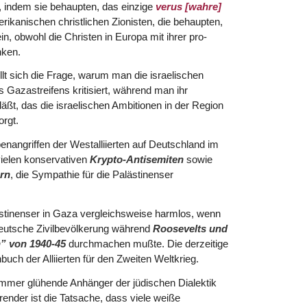
, indem sie behaupten, das einzige
verus [wahre]
erikanischen christlichen Zionisten, die behaupten,
n, obwohl die Christen in Europa mit ihrer pro-
nken.
ellt sich die Frage, warum man die israelischen
 Gazastreifens kritisiert, während man ihr
äßt, das die israelischen Ambitionen in der Region
orgt.
nangriffen der Westalliierten auf Deutschland im
vielen konservativen
Krypto-Antisemiten
sowie
rn
, die Sympathie für die Palästinenser
ästinenser in Gaza vergleichsweise harmlos, wenn
 deutsche Zivilbevölkerung während
Roosevelts und
” von 1940-45
durchmachen mußte. Die derzeitige
buch der Alliierten für den Zweiten Weltkrieg.
n immer glühende Anhänger der jüdischen Dialektik
nder ist die Tatsache, dass viele weiße