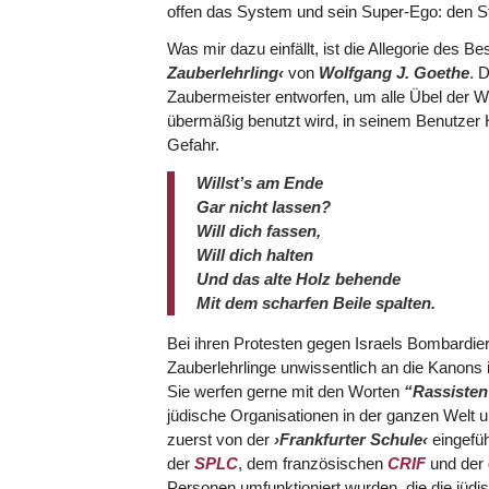
offen das System und sein Super-Ego: den Sta
Was mir dazu einfällt, ist die Allegorie des
Zauberlehrling‹
von
Wolfgang J. Goethe
. 
Zaubermeister entworfen, um alle Übel der We
übermäßig benutzt wird, in seinem Benutzer H
Gefahr.
Willst’s am Ende
Gar nicht lassen?
Will dich fassen,
Will dich halten
Und das alte Holz behende
Mit dem scharfen Beile spalten.
Bei ihren Protesten gegen Israels Bombardier
Zauberlehrlinge unwissentlich an die Kanons i
Sie werfen gerne mit den Worten
“Rassisten
jüdische Organisationen in der ganzen Welt 
zuerst von der
›Frankfurter Schule‹
eingefü
der
SPLC
, dem französischen
CRIF
und der
Personen umfunktioniert wurden, die die jüdis