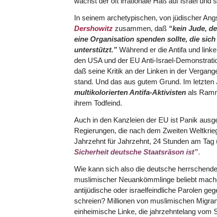
wächst der oft irrationale Haß auf Israel und s
In seinem archetypischen, von jüdischer Angst
Dershowitz
zusammen, daß
“kein Jude, de
eine Organisation spenden sollte, die sic
unterstützt.”
Während er die Antifa und linke 
den USA und der EU Anti-Israel-Demonstratio
daß seine Kritik an der Linken in der Vergange
stand. Und das aus gutem Grund. Im letzten
multikolorierten Antifa-Aktivisten
als Rammb
ihrem Todfeind.
Auch in den Kanzleien der EU ist Panik ausge
Regierungen, die nach dem Zweiten Weltkrieg
Jahrzehnt für Jahrzehnt, 24 Stunden am Tag
Sicherheit deutsche Staatsräson ist”
.
Wie kann sich also die deutsche herrschende 
muslimischer Neuankömmlinge beliebt machen 
antijüdische oder israelfeindliche Parolen g
schreien? Millionen von muslimischen Migran
einheimische Linke, die jahrzehntelang vo