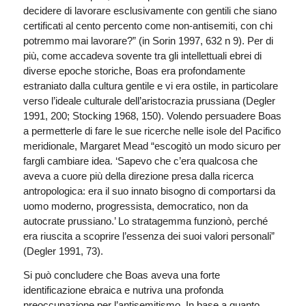
decidere di lavorare esclusivamente con gentili che siano
certificati al cento percento come non-antisemiti, con chi
potremmo mai lavorare?” (in Sorin 1997, 632 n 9). Per di
più, come accadeva sovente tra gli intellettuali ebrei di
diverse epoche storiche, Boas era profondamente
estraniato dalla cultura gentile e vi era ostile, in particolare
verso l’ideale culturale dell’aristocrazia prussiana (Degler
1991, 200; Stocking 1968, 150). Volendo persuadere Boas
a permetterle di fare le sue ricerche nelle isole del Pacifico
meridionale, Margaret Mead “escogitò un modo sicuro per
fargli cambiare idea. ‘Sapevo che c’era qualcosa che
aveva a cuore più della direzione presa dalla ricerca
antropologica: era il suo innato bisogno di comportarsi da
uomo moderno, progressista, democratico, non da
autocrate prussiano.’ Lo stratagemma funzionò, perché
era riuscita a scoprire l’essenza dei suoi valori personali”
(Degler 1991, 73).
Si può concludere che Boas aveva una forte
identificazione ebraica e nutriva una profonda
preoccupazione per l’antisemitismo. In base a quanto