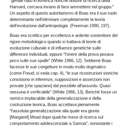
“gentile nato in America nonché dottore di ricerca della
Harvard, cercava invano di farsi ammettere nel gruppo.”
Un aspetto di questo autoritarismo di Boas era il suo ruolo
determinante nell’eliminare completamente la teoria
dell’evoluzione dall’antropologia (Freeman 1990, 197).
Boas era scettico per eccellenza e ardente sostenitore del
rigore metodologico quando si trattava di teorie di
evoluzione culturale e di influenze genetiche sulle
differenze individuali, eppure “l’onere della prova pesava
poco sulle sue spalle” (White 1966, 12). Sebbene Boas
facesse le sue congetture in modo molto dogmatico
(come Freud; si veda cap. 4), “le sue ricostruzioni storiche
consistono in inferenze, supposizioni e asserzioni non
provate [che spaziano] dal possibile all’assurdo. Quasi
nessuna è verificabile” (White 1966, 13). Benché fosse un
nemico implacabile della generalizzazione e della
costruzione teorica, Boas accettava pienamente
“l’assoluta generalizzazione alla quale era giunta
[Margaret] Mead dopo qualche mese di ricerca sul
comportamento adolescenziale a Samoa”, nonostante i