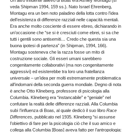
Un altro influente allievo di Boas era Ashley Montagu (si
veda Shipman 1994, 159 ss.). Nato Israel Ehrenberg,
Montagu era un ben noto paladino della lotta contro l’idea
dell’esistenza di differenze razziali nelle capacità mentali.
Era anche molto cosciente di essere ebreo, dichiarando in
un’occasione che “se si è cresciuti come ebrei, si sa che
tutti i gentili sono antisemiti… Credo che questa sia una
buona ipotesi di partenza” (in Shipman, 1994, 166).
Montagu sosteneva che la razza fosse un mito di
costruzione sociale. Gli esseri umani sarebbero
congenitamente collaborativi (ma non congenitamente
aggressivi) ed esisterebbe tra loro una fratellanza
universale – un’idea per molti estremamente problematica
all’indomani della seconda guerra mondiale. Degno di nota
è anche Otto Klineberg, professore di psicologia alla
Columbia. Klineberg era “instancabile” e “geniale” nel
confutare la realtà delle differenze razziali. Alla Columbia
subì l’influenza di Boas, al quale dedicò il suo libro
Race
Differences
, pubblicato nel 1935. Klineberg “si assunse
l’obiettivo di fare per la psicologia ciò che il suo amico e
collega alla Columbia [Boas] aveva fatto per l’antropologia: