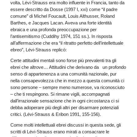
volta, Lévi-Strauss era molto influente in Francia, tanto da
essere descritto da Dosse (1997 I, xxi) come “il padre
comune” di Michel Foucault, Louis Althusser, Roland
Barthes, e Jacques Lacan. Aveva una forte identità
ebraica e una profonda preoccupazione per
l’antisemitismo (Cuddihy 1974, 151 ss.). In risposta
all’affermazione che era “il ritratto perfetto dell’intellettuale
ebreo”, Lévi-Strauss replicò:
Certe attitudini mentali sono forse più prevalenti tra gli
ebrei che altrove… Attitudini che derivano da un profondo
senso di appartenenza a una comunità nazionale, pur
nella consapevolezza che in mezzo a questa comunità ci
sono persone – sempre meno numerose, va riconosciuto
– che ti respingono. Si rimane vigili, accompagnati
dall’irrazionale sensazione che in ogni circostanza ci si
debba adoperare più degli altri per disarmare potenziali
critici. (Lévi-Strauss & Eribon 1991, 155-156).
Come molti intellettuali ebrei discussi in questa sede, gli
scritti di Lévi-Strauss erano mirati a consacrare le