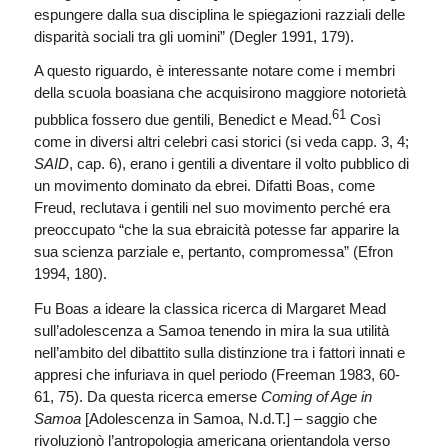
espungere dalla sua disciplina le spiegazioni razziali delle
disparità sociali tra gli uomini” (Degler 1991, 179).
A questo riguardo, è interessante notare come i membri
della scuola boasiana che acquisirono maggiore notorietà
61
pubblica fossero due gentili, Benedict e Mead.
Così
come in diversi altri celebri casi storici (si veda capp. 3, 4;
SAID
, cap. 6), erano i gentili a diventare il volto pubblico di
un movimento dominato da ebrei. Difatti Boas, come
Freud, reclutava i gentili nel suo movimento perché era
preoccupato “che la sua ebraicità potesse far apparire la
sua scienza parziale e, pertanto, compromessa” (Efron
1994, 180).
Fu Boas a ideare la classica ricerca di Margaret Mead
sull’adolescenza a Samoa tenendo in mira la sua utilità
nell’ambito del dibattito sulla distinzione tra i fattori innati e
appresi che infuriava in quel periodo (Freeman 1983, 60-
61, 75). Da questa ricerca emerse
Coming of Age in
Samoa
[Adolescenza in Samoa, N.d.T.] – saggio che
rivoluzionò l’antropologia americana orientandola verso