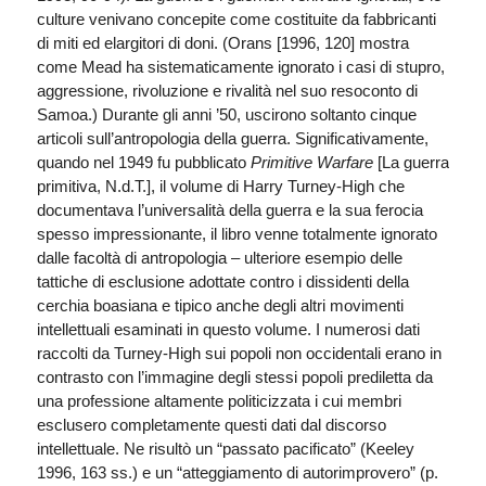
culture venivano concepite come costituite da fabbricanti
di miti ed elargitori di doni. (Orans [1996, 120] mostra
come Mead ha sistematicamente ignorato i casi di stupro,
aggressione, rivoluzione e rivalità nel suo resoconto di
Samoa.) Durante gli anni ’50, uscirono soltanto cinque
articoli sull’antropologia della guerra. Significativamente,
quando nel 1949 fu pubblicato
Primitive Warfare
[La guerra
primitiva, N.d.T.], il volume di Harry Turney-High che
documentava l’universalità della guerra e la sua ferocia
spesso impressionante, il libro venne totalmente ignorato
dalle facoltà di antropologia – ulteriore esempio delle
tattiche di esclusione adottate contro i dissidenti della
cerchia boasiana e tipico anche degli altri movimenti
intellettuali esaminati in questo volume. I numerosi dati
raccolti da Turney-High sui popoli non occidentali erano in
contrasto con l’immagine degli stessi popoli prediletta da
una professione altamente politicizzata i cui membri
esclusero completamente questi dati dal discorso
intellettuale. Ne risultò un “passato pacificato” (Keeley
1996, 163 ss.) e un “atteggiamento di autorimprovero” (p.