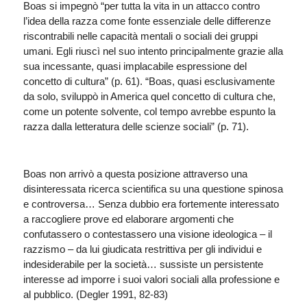
Boas si impegnò “per tutta la vita in un attacco contro
l’idea della razza come fonte essenziale delle differenze
riscontrabili nelle capacità mentali o sociali dei gruppi
umani. Egli riuscì nel suo intento principalmente grazie alla
sua incessante, quasi implacabile espressione del
concetto di cultura” (p. 61). “Boas, quasi esclusivamente
da solo, sviluppò in America quel concetto di cultura che,
come un potente solvente, col tempo avrebbe espunto la
razza dalla letteratura delle scienze sociali” (p. 71).
Boas non arrivò a questa posizione attraverso una
disinteressata ricerca scientifica su una questione spinosa
e controversa… Senza dubbio era fortemente interessato
a raccogliere prove ed elaborare argomenti che
confutassero o contestassero una visione ideologica – il
razzismo – da lui giudicata restrittiva per gli individui e
indesiderabile per la società… sussiste un persistente
interesse ad imporre i suoi valori sociali alla professione e
al pubblico. (Degler 1991, 82-83)