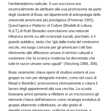
l’ambientalismo radicale. Il suo successo era
essenzialmente da attribuire alla sua promozione da parte
degli studenti di Boas nei dipartimenti di antropologia delle
università americane più prestigiose (Freeman 1991).
Quest’opera e
Patterns of Culture
[Modelli di cultura,
N.d.T.] di Ruth Benedict esercitarono una notevole
influenza anche su altri scienziati sociali, psichiatri, e il
grande pubblico, tanto che “già dalla metà del ventesimo
secolo, era luogo comune per gli americani colti fare
riferimento alle differenze umane in termini culturali e
sostenere che ‘la scienza moderna ha dimostrato che
tutte le razze umane sono uguali’” (Stocking 1968, 306).
Boas raramente citava opere di studiosi esterni al suo
gruppo se non per denigrarle mentre, come nel caso di
Mead e Benedict, promuoveva strenuamente e citava il
lavoro degli appartenenti alla sua cerchia. La scuola
boasiana arrivò pertanto a riflettere in un microcosmo gli
elementi chiave dell’ebraismo come strategia evolutiva di
gruppo altamente collettivista: un alto grado di
identificazione intragruppo, politiche di esclusione, e