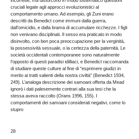
incorrette, ma distorcono in modo sistematico questioni
cruciali legate agli approcci evoluzionistici al
comportamento umano. Ad esempio, gli Zuni erano
descritti da Benedict come immuni dalla guerra,
dall’omicidio, e dalla brama di accumulare ricchezze. I figli
non venivano disciplinati. Il sesso era praticato in modo
disinvolto, con ben poca preoccupazione per la verginità,
la possessività sessuale, o la certezza della paternità. Le
società occidentali contemporanee sono naturalmente
l’opposto di questi paradisi idilliaci, e Benedict raccomanda
di studiare queste culture al fine di “esprimere giudizi in
merito ai tratti salienti della nostra civiltà” (Benedict 1934,
249). L’analoga descrizione dei samoani offerta da Mead
ignorò i dati palesemente contrari alla sua tesi che la
stessa aveva raccolto (Orans 1996, 155). I
comportamenti dei samoani considerati negativi, come lo
stupro
28