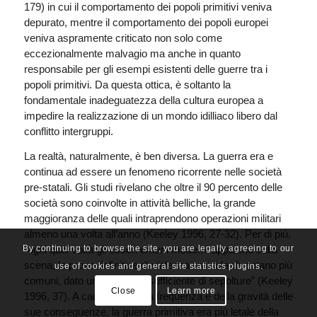
179) in cui il comportamento dei popoli primitivi veniva
depurato, mentre il comportamento dei popoli europei
veniva aspramente criticato non solo come
eccezionalmente malvagio ma anche in quanto
responsabile per gli esempi esistenti delle guerre tra i
popoli primitivi. Da questa ottica, è soltanto la
fondamentale inadeguatezza della cultura europea a
impedire la realizzazione di un mondo idilliaco libero dal
conflitto intergruppi.
La realtà, naturalmente, è ben diversa. La guerra era e
continua ad essere un fenomeno ricorrente nelle società
pre-statali. Gli studi rivelano che oltre il 90 percento delle
società sono coinvolte in attività belliche, la grande
maggioranza delle quali intraprendono operazioni militari
almeno una volta all’anno (Keeley 1996, 27-32). Per di più,
“ogni qual volta gli esseri umani moderni appaiono sulla
By continuing to browse the site, you are legally agreeing to our
scena, le prove definitive di violenza omicida diventano più
use of cookies and general site statistics plugins.
comuni, dato un campione sufficiente di sepolture” (Keeley
Close
Learn more
1996, 37). A causa della sua frequenza e della gravità delle
sue conseguenze, la guerra primitiva era più letale della