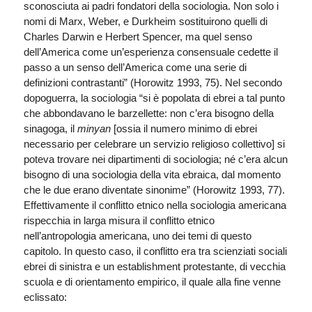
sconosciuta ai padri fondatori della sociologia. Non solo i
nomi di Marx, Weber, e Durkheim sostituirono quelli di
Charles Darwin e Herbert Spencer, ma quel senso
dell’America come un’esperienza consensuale cedette il
passo a un senso dell’America come una serie di
definizioni contrastanti” (Horowitz 1993, 75). Nel secondo
dopoguerra, la sociologia “si è popolata di ebrei a tal punto
che abbondavano le barzellette: non c’era bisogno della
sinagoga, il
minyan
[ossia il numero minimo di ebrei
necessario per celebrare un servizio religioso collettivo] si
poteva trovare nei dipartimenti di sociologia; né c’era alcun
bisogno di una sociologia della vita ebraica, dal momento
che le due erano diventate sinonime” (Horowitz 1993, 77).
Effettivamente il conflitto etnico nella sociologia americana
rispecchia in larga misura il conflitto etnico
nell’antropologia americana, uno dei temi di questo
capitolo. In questo caso, il conflitto era tra scienziati sociali
ebrei di sinistra e un establishment protestante, di vecchia
scuola e di orientamento empirico, il quale alla fine venne
eclissato: