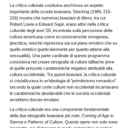
La critica culturale costituiva anch’essa un aspetto
importante della scuola boasiana. Stocking (1989, 215-
216) mostra che numerosi boasiani di rilievo, tra cui
Robert Lowie e Edward Sapir, erano attivi nella critica
culturale degli anni ’20, incentrata sulla percezione della
cultura americana come eccessivamente omogenea,
ipocritica, nonché repressiva sia sul piano emotivo che su
quello estetico (particolarmente per quanto attiene alla
sessualità). Una parte cardinale di questo programma
consisteva nel creare etnografie di culture idilliache prive
di quelle presunte caratteristiche negative attribuibili alla
cultura occidentale. Tra questi boasiani, la critica culturale
si cristallizzava in un’ideologia di “primitivismo romantico”
secondo la quale certe culture non occidentali incarnavano
le caratteristiche desiderabili che le società occidentali
avrebbero dovuto emulare.
La critica culturale era una componente fondamentale
delle due etnografie boasiane più note,
Coming of Age in
Samoa
e
Patterns of Culture
. Queste opere non solo sono