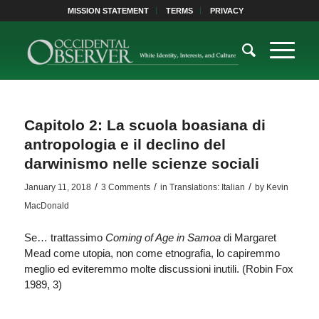
MISSION STATEMENT
TERMS
PRIVACY
Capitolo 2: La scuola boasiana di
antropologia e il declino del
darwinismo nelle scienze sociali
/
/
/
January 11, 2018
3 Comments
in
Translations: Italian
by
Kevin
MacDonald
Se… trattassimo
Coming of Age in Samoa
di Margaret
Mead come utopia, non come etnografia, lo capiremmo
meglio ed eviteremmo molte discussioni inutili. (Robin Fox
1989, 3)