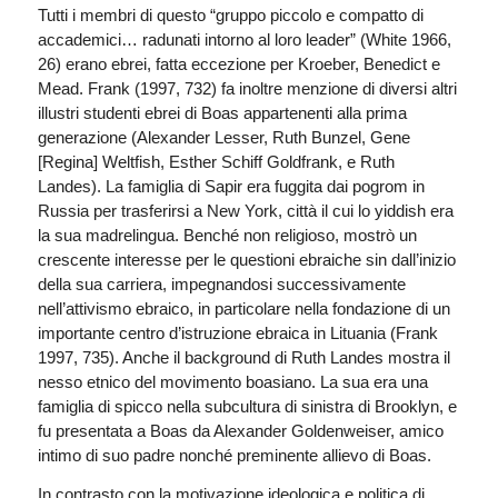
Tutti i membri di questo “gruppo piccolo e compatto di
accademici… radunati intorno al loro leader” (White 1966,
26) erano ebrei, fatta eccezione per Kroeber, Benedict e
Mead. Frank (1997, 732) fa inoltre menzione di diversi altri
illustri studenti ebrei di Boas appartenenti alla prima
generazione (Alexander Lesser, Ruth Bunzel, Gene
[Regina] Weltfish, Esther Schiff Goldfrank, e Ruth
Landes). La famiglia di Sapir era fuggita dai pogrom in
Russia per trasferirsi a New York, città il cui lo yiddish era
la sua madrelingua. Benché non religioso, mostrò un
crescente interesse per le questioni ebraiche sin dall’inizio
della sua carriera, impegnandosi successivamente
nell’attivismo ebraico, in particolare nella fondazione di un
importante centro d’istruzione ebraica in Lituania (Frank
1997, 735). Anche il background di Ruth Landes mostra il
nesso etnico del movimento boasiano. La sua era una
famiglia di spicco nella subcultura di sinistra di Brooklyn, e
fu presentata a Boas da Alexander Goldenweiser, amico
intimo di suo padre nonché preminente allievo di Boas.
In contrasto con la motivazione ideologica e politica di