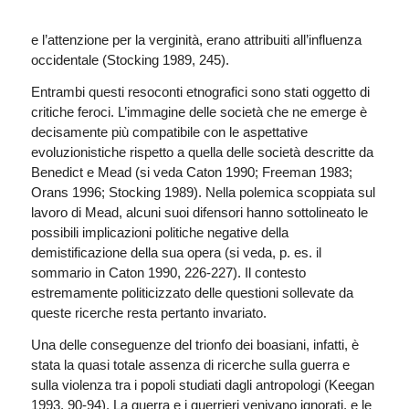
e l’attenzione per la verginità, erano attribuiti all’influenza
occidentale (Stocking 1989, 245).
Entrambi questi resoconti etnografici sono stati oggetto di
critiche feroci. L’immagine delle società che ne emerge è
decisamente più compatibile con le aspettative
evoluzionistiche rispetto a quella delle società descritte da
Benedict e Mead (si veda Caton 1990; Freeman 1983;
Orans 1996; Stocking 1989). Nella polemica scoppiata sul
lavoro di Mead, alcuni suoi difensori hanno sottolineato le
possibili implicazioni politiche negative della
demistificazione della sua opera (si veda, p. es. il
sommario in Caton 1990, 226-227). Il contesto
estremamente politicizzato delle questioni sollevate da
queste ricerche resta pertanto invariato.
Una delle conseguenze del trionfo dei boasiani, infatti, è
stata la quasi totale assenza di ricerche sulla guerra e
sulla violenza tra i popoli studiati dagli antropologi (Keegan
1993, 90-94). La guerra e i guerrieri venivano ignorati, e le