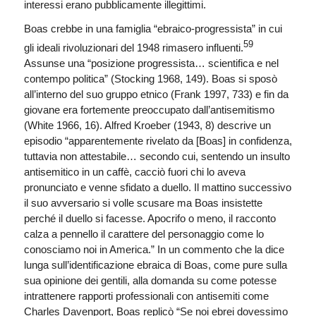
interessi erano pubblicamente illegittimi.
Boas crebbe in una famiglia “ebraico-progressista” in cui
59
gli ideali rivoluzionari del 1948 rimasero influenti.
Assunse una “posizione progressista… scientifica e nel
contempo politica” (Stocking 1968, 149). Boas si sposò
all’interno del suo gruppo etnico (Frank 1997, 733) e fin da
giovane era fortemente preoccupato dall’antisemitismo
(White 1966, 16). Alfred Kroeber (1943, 8) descrive un
episodio “apparentemente rivelato da [Boas] in confidenza,
tuttavia non attestabile… secondo cui, sentendo un insulto
antisemitico in un caffè, cacciò fuori chi lo aveva
pronunciato e venne sfidato a duello. Il mattino successivo
il suo avversario si volle scusare ma Boas insistette
perché il duello si facesse. Apocrifo o meno, il racconto
calza a pennello il carattere del personaggio come lo
conosciamo noi in America.” In un commento che la dice
lunga sull’identificazione ebraica di Boas, come pure sulla
sua opinione dei gentili, alla domanda su come potesse
intrattenere rapporti professionali con antisemiti come
Charles Davenport, Boas replicò “Se noi ebrei dovessimo