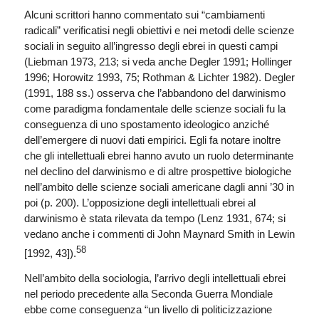
Alcuni scrittori hanno commentato sui “cambiamenti
radicali” verificatisi negli obiettivi e nei metodi delle scienze
sociali in seguito all’ingresso degli ebrei in questi campi
(Liebman 1973, 213; si veda anche Degler 1991; Hollinger
1996; Horowitz 1993, 75; Rothman & Lichter 1982). Degler
(1991, 188 ss.) osserva che l’abbandono del darwinismo
come paradigma fondamentale delle scienze sociali fu la
conseguenza di uno spostamento ideologico anziché
dell’emergere di nuovi dati empirici. Egli fa notare inoltre
che gli intellettuali ebrei hanno avuto un ruolo determinante
nel declino del darwinismo e di altre prospettive biologiche
nell’ambito delle scienze sociali americane dagli anni ’30 in
poi (p. 200). L’opposizione degli intellettuali ebrei al
darwinismo è stata rilevata da tempo (Lenz 1931, 674; si
vedano anche i commenti di John Maynard Smith in Lewin
58
[1992, 43]).
Nell’ambito della sociologia, l’arrivo degli intellettuali ebrei
nel periodo precedente alla Seconda Guerra Mondiale
ebbe come conseguenza “un livello di politicizzazione