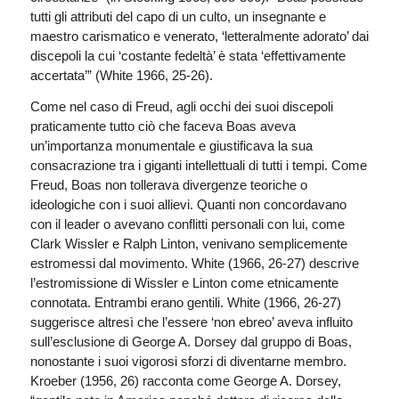
tutti gli attributi del capo di un culto, un insegnante e
maestro carismatico e venerato, ‘letteralmente adorato’ dai
discepoli la cui ‘costante fedeltà’ è stata ‘effettivamente
accertata’” (White 1966, 25-26).
Come nel caso di Freud, agli occhi dei suoi discepoli
praticamente tutto ciò che faceva Boas aveva
un’importanza monumentale e giustificava la sua
consacrazione tra i giganti intellettuali di tutti i tempi. Come
Freud, Boas non tollerava divergenze teoriche o
ideologiche con i suoi allievi. Quanti non concordavano
con il leader o avevano conflitti personali con lui, come
Clark Wissler e Ralph Linton, venivano semplicemente
estromessi dal movimento. White (1966, 26-27) descrive
l’estromissione di Wissler e Linton come etnicamente
connotata. Entrambi erano gentili. White (1966, 26-27)
suggerisce altresì che l’essere ‘non ebreo’ aveva influito
sull’esclusione di George A. Dorsey dal gruppo di Boas,
nonostante i suoi vigorosi sforzi di diventarne membro.
Kroeber (1956, 26) racconta come George A. Dorsey,