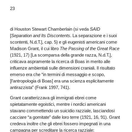
23
di Houston Stewart Chamberlain (si veda
SAID
[
Separation and Its Discontents
. La separazione e i suoi
scontenti, N.d.T.], cap. 5) e gli eugenisti americani come
Madison Grant, il cui libro
The Passing of the Great Race
(1921, 17) [La scomparsa della grande razza, N.d.T.],
criticava aspramente la ricerca di Boas in merito alle
influenze ambientali sulle dimensioni craniali. Il risultato
emerso era che “in termini di messaggio e scopo,
[l’antropologia di Boas] era una scienza esplicitamente
antirazzista” (Frank 1997, 741).
Grant caratterizzava gli immigrati ebrei come
spietatamente egoistici, mentre i nordici americani
stavano commettendo un suicidio razziale, lasciandosi
cacciare “a gomitate” dalle loro terre (1921, 16, 91). Grant
credeva inoltre che gli ebrei fossero impegnati in una
campagna per screditare la ricerca razziale: