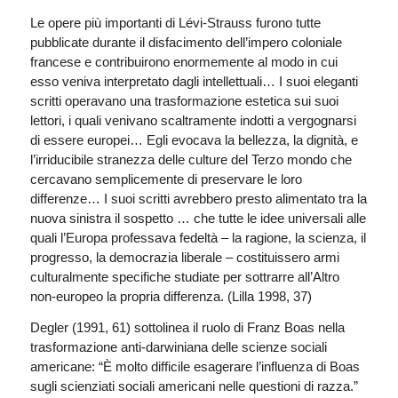
Le opere più importanti di Lévi-Strauss furono tutte
pubblicate durante il disfacimento dell’impero coloniale
francese e contribuirono enormemente al modo in cui
esso veniva interpretato dagli intellettuali… I suoi eleganti
scritti operavano una trasformazione estetica sui suoi
lettori, i quali venivano scaltramente indotti a vergognarsi
di essere europei… Egli evocava la bellezza, la dignità, e
l’irriducibile stranezza delle culture del Terzo mondo che
cercavano semplicemente di preservare le loro
differenze… I suoi scritti avrebbero presto alimentato tra la
nuova sinistra il sospetto … che tutte le idee universali alle
quali l’Europa professava fedeltà – la ragione, la scienza, il
progresso, la democrazia liberale – costituissero armi
culturalmente specifiche studiate per sottrarre all’Altro
non-europeo la propria differenza. (Lilla 1998, 37)
Degler (1991, 61) sottolinea il ruolo di Franz Boas nella
trasformazione anti-darwiniana delle scienze sociali
americane: “È molto difficile esagerare l’influenza di Boas
sugli scienziati sociali americani nelle questioni di razza.”