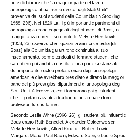
poté dichiarare che “la maggior parte del lavoro
antropologico attualmente svolto negli Stati Uniti”
proveniva dai suoi studenti della Columbia (in Stocking
1968, 296). Nel 1926 tutti i più importanti dipartimenti di
antropologia erano capeggiati dagli studenti di Boas, in
maggioranza ebrei. Il suo protetto Melville Herskovits
(1953, 23) osservò che i quaranta anni di cattedra [di
Boas] alla Columbia garantirono continuità al suo
insegnamento, permettendogli di formare studenti che
sarebbero poi andati a costituire una parte sostanziale
dell’importante nucleo professionale degli antropologi
americani e che avrebbero presidiato e diretto la maggior
parte dei più prestigiosi dipartimenti di antropologia degli
Stati Uniti. A loro volta, essi formarono poi gli studenti
che… portano avanti la tradizione nella quale i loro
professori furono formati.
Secondo Leslie White (1966, 26), gli studenti più influenti di
Boas erano Ruth Benedict, Alexander Goldenweiser,
Melville Herskovits, Alfred Kroeber, Robert Lowie,
Margaret Mead, Paul Radin, Edward Sapir, e Leslie Spier.