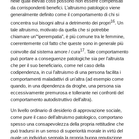
nelle quali elevati costi possono non essere compensati
da corrispondenti benefici. L’altruismo patologico viene
generalmente definito come il comportamento di chi si
16
concentra sui bisogni altrui a detrimento dei propri
. Un
tale altruismo, motivato da quella che si potrebbe
chiamare un’“iperempatia”, è più comune tra le femmine,
coerentemente col fatto che queste sono in generale più
17
coinvolte dal sistema amore / cura
. Tale comportamento
può portare a conseguenze patologiche sia per l’altruista
che per il suo beneficiario, come nel caso della
codipendenza, in cui l’altruismo di una persona facilita i
comportamenti maladattivi di un’altra (ad esempio come
quando, in una dipendenza da droghe, una persona sia
eccessivamente premurosa e tollerante nei confronti del
comportamento autodistruttivo dell’altra).
Un livello ordinario di desiderio di approvazione sociale,
come pure il caso dell’altruismo patologico, comportano
spesso una consapevolezza della propria rettitudine che
può tradursi in un senso di superiorità morale in virtù del
quale un individuo segnala la propria buona reputazione