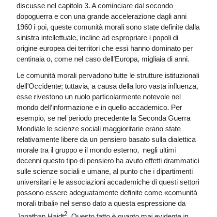
discusse nel capitolo 3. A cominciare dal secondo
dopoguerra e con una grande accelerazione dagli anni
1960 i poi, queste comunità morali sono state definite dalla
sinistra intellettuale, incline ad espropriare i popoli di
origine europea dei territori che essi hanno dominato per
centinaia o, come nel caso dell’Europa, migliaia di anni.
Le comunità morali pervadono tutte le strutture istituzionali
dell’Occidente; tuttavia, a causa della loro vasta influenza,
esse rivestono un ruolo particolarmente notevole nel
mondo dell’informazione e in quello accademico. Per
esempio, se nel periodo precedente la Seconda Guerra
Mondiale le scienze sociali maggioritarie erano state
relativamente libere da un pensiero basato sulla dialettica
morale tra il gruppo e il mondo esterno, negli ultimi
decenni questo tipo di pensiero ha avuto effetti drammatici
sulle scienze sociali e umane, al punto che i dipartimenti
universitari e le associazioni accademiche di questi settori
possono essere adeguatamente definite come «comunità
morali tribali» nel senso dato a questa espressione da
2
Jonathan Haidt
. Questo fatto è quanto mai evidente in