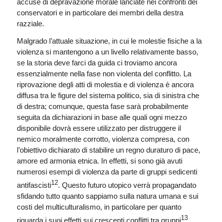
accuse di depravazione morale lanciate nei confronti dei
conservatori e in particolare dei membri della destra
razziale.
Malgrado l’attuale situazione, in cui le molestie fisiche a la
violenza si mantengono a un livello relativamente basso,
se la storia deve farci da guida ci troviamo ancora
essenzialmente nella fase non violenta del conflitto. La
riprovazione degli atti di molestia e di violenza è ancora
diffusa tra le figure del sistema politico, sia di sinistra che
di destra; comunque, questa fase sarà probabilmente
seguita da dichiarazioni in base alle quali ogni mezzo
disponibile dovrà essere utilizzato per distruggere il
nemico moralmente corrotto, violenza compresa, con
l’obiettivo dichiarato di stabilire un regno duraturo di pace,
amore ed armonia etnica. In effetti, si sono già avuti
numerosi esempi di violenza da parte di gruppi sedicenti
12
antifascisti
. Questo futuro utopico verrà propagandato
sfidando tutto quanto sappiamo sulla natura umana e sui
costi del multiculturalismo, in particolare per quanto
13
riguarda i suoi effetti sui crescenti conflitti tra gruppi
.