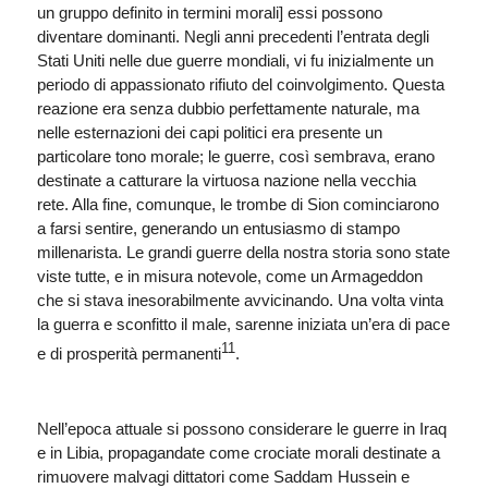
un gruppo definito in termini morali] essi possono
diventare dominanti. Negli anni precedenti l’entrata degli
Stati Uniti nelle due guerre mondiali, vi fu inizialmente un
periodo di appassionato rifiuto del coinvolgimento. Questa
reazione era senza dubbio perfettamente naturale, ma
nelle esternazioni dei capi politici era presente un
particolare tono morale; le guerre, così sembrava, erano
destinate a catturare la virtuosa nazione nella vecchia
rete. Alla fine, comunque, le trombe di Sion cominciarono
a farsi sentire, generando un entusiasmo di stampo
millenarista. Le grandi guerre della nostra storia sono state
viste tutte, e in misura notevole, come un Armageddon
che si stava inesorabilmente avvicinando. Una volta vinta
la guerra e sconfitto il male, sarenne iniziata un’era di pace
11
e di prosperità permanenti
.
Nell’epoca attuale si possono considerare le guerre in Iraq
e in Libia, propagandate come crociate morali destinate a
rimuovere malvagi dittatori come Saddam Hussein e