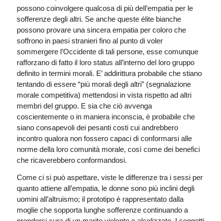
possono coinvolgere qualcosa di più dell’empatia per le
sofferenze degli altri. Se anche queste élite bianche
possono provare una sincera empatia per coloro che
soffrono in paesi stranieri fino al punto di voler
sommergere l’Occidente di tali persone, esse comunque
rafforzano di fatto il loro status all’interno del loro gruppo
definito in termini morali. E’ addirittura probabile che stiano
tentando di essere “più morali degli altri” (segnalazione
morale competitiva) mettendosi in vista rispetto ad altri
membri del gruppo. E sia che ciò avvenga
coscientemente o in maniera inconscia, è probabile che
siano consapevoli dei pesanti costi cui andrebbero
incontro qualora non fossero capaci di conformarsi alle
norme della loro comunità morale, così come dei benefici
che ricaverebbero conformandosi.
Come ci si può aspettare, viste le differenze tra i sessi per
quanto attiene all’empatia, le donne sono più inclini degli
uomini all’altruismo; il prototipo è rappresentato dalla
moglie che sopporta lunghe sofferenze continuando a
prendersi cura di un marito violento e alcolizzato. I soggetti