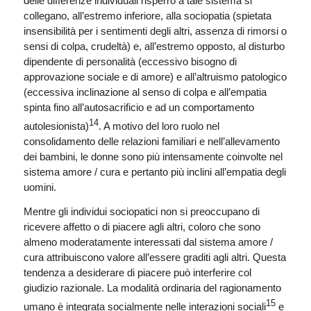
delle differenze individuali risperro a tale sistema si
collegano, all’estremo inferiore, alla sociopatia (spietata
insensibilità per i sentimenti degli altri, assenza di rimorsi o
sensi di colpa, crudeltà) e, all’estremo opposto, al disturbo
dipendente di personalità (eccessivo bisogno di
approvazione sociale e di amore) e all’altruismo patologico
(eccessiva inclinazione al senso di colpa e all’empatia
spinta fino all’autosacrificio e ad un comportamento
14
autolesionista)
. A motivo del loro ruolo nel
consolidamento delle relazioni familiari e nell’allevamento
dei bambini, le donne sono più intensamente coinvolte nel
sistema amore / cura e pertanto più inclini all’empatia degli
uomini.
Mentre gli individui sociopatici non si preoccupano di
ricevere affetto o di piacere agli altri, coloro che sono
almeno moderatamente interessati dal sistema amore /
cura attribuiscono valore all’essere graditi agli altri. Questa
tendenza a desiderare di piacere può interferire col
giudizio razionale. La modalità ordinaria del ragionamento
15
umano è integrata socialmente nelle interazioni sociali
e