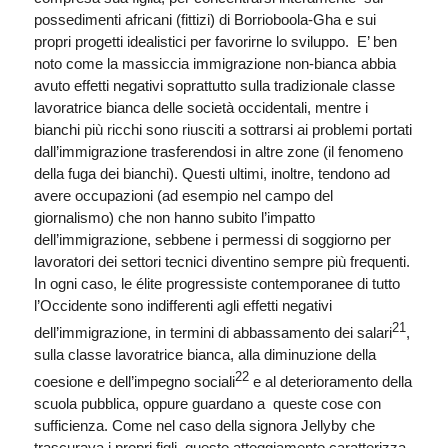
possedimenti africani (fittizi) di Borrioboola-Gha e sui
propri progetti idealistici per favorirne lo sviluppo. E’ ben
noto come la massiccia immigrazione non-bianca abbia
avuto effetti negativi soprattutto sulla tradizionale classe
lavoratrice bianca delle società occidentali, mentre i
bianchi più ricchi sono riusciti a sottrarsi ai problemi portati
dall’immigrazione trasferendosi in altre zone (il fenomeno
della fuga dei bianchi). Questi ultimi, inoltre, tendono ad
avere occupazioni (ad esempio nel campo del
giornalismo) che non hanno subito l’impatto
dell’immigrazione, sebbene i permessi di soggiorno per
lavoratori dei settori tecnici diventino sempre più frequenti.
In ogni caso, le élite progressiste contemporanee di tutto
l’Occidente sono indifferenti agli effetti negativi
21
dell’immigrazione, in termini di abbassamento dei salari
,
sulla classe lavoratrice bianca, alla diminuzione della
22
coesione e dell’impegno sociali
e al deterioramento della
scuola pubblica, oppure guardano a queste cose con
sufficienza. Come nel caso della signora Jellyby che
trascurava i propri figli, questo atteggiamento caratterizza