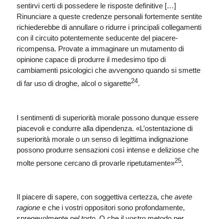
sentirvi certi di possedere le risposte definitive […]
Rinunciare a queste credenze personali fortemente sentite
richiederebbe di annullare o ridurre i principali collegamenti
con il circuito potentemente seducente del piacere-
ricompensa. Provate a immaginare un mutamento di
opinione capace di produrre il medesimo tipo di
cambiamenti psicologici che avvengono quando si smette
24
di far uso di droghe, alcol o sigarette
.
I sentimenti di superiorità morale possono dunque essere
piacevoli e condurre alla dipendenza. «L’ostentazione di
superiorità morale o un senso di legittima indignazione
possono produrre sensazioni così intense e deliziose che
25
molte persone cercano di provarle ripetutamente»
.
Il piacere di sapere, con soggettiva certezza, che
avete
ragione
e che i vostri oppositori sono profondamente,
spregevolmente
nel torto
. O che il vostro metodo per