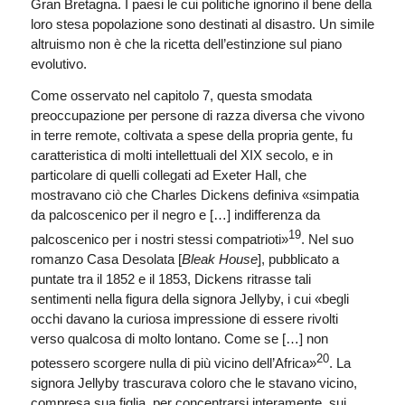
Gran Bretagna. I paesi le cui politiche ignorino il bene della
loro stesa popolazione sono destinati al disastro. Un simile
altruismo non è che la ricetta dell’estinzione sul piano
evolutivo.
Come osservato nel capitolo 7, questa smodata
preoccupazione per persone di razza diversa che vivono
in terre remote, coltivata a spese della propria gente, fu
caratteristica di molti intellettuali del XIX secolo, e in
particolare di quelli collegati ad Exeter Hall, che
mostravano ciò che Charles Dickens definiva «simpatia
da palcoscenico per il negro e […] indifferenza da
19
palcoscenico per i nostri stessi compatrioti»
. Nel suo
romanzo Casa Desolata [
Bleak House
], pubblicato a
puntate tra il 1852 e il 1853, Dickens ritrasse tali
sentimenti nella figura della signora Jellyby, i cui «begli
occhi davano la curiosa impressione di essere rivolti
verso qualcosa di molto lontano. Come se […] non
20
potessero scorgere nulla di più vicino dell’Africa»
. La
signora Jellyby trascurava coloro che le stavano vicino,
compresa sua figlia, per concentrarsi interamente sui