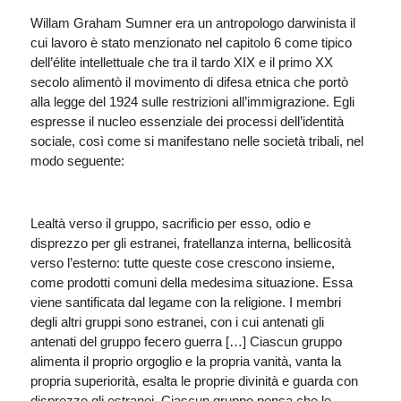
Willam Graham Sumner era un antropologo darwinista il
cui lavoro è stato menzionato nel capitolo 6 come tipico
dell’élite intellettuale che tra il tardo XIX e il primo XX
secolo alimentò il movimento di difesa etnica che portò
alla legge del 1924 sulle restrizioni all’immigrazione. Egli
espresse il nucleo essenziale dei processi dell’identità
sociale, così come si manifestano nelle società tribali, nel
modo seguente:
Lealtà verso il gruppo, sacrificio per esso, odio e
disprezzo per gli estranei, fratellanza interna, bellicosità
verso l’esterno: tutte queste cose crescono insieme,
come prodotti comuni della medesima situazione. Essa
viene santificata dal legame con la religione. I membri
degli altri gruppi sono estranei, con i cui antenati gli
antenati del gruppo fecero guerra […] Ciascun gruppo
alimenta il proprio orgoglio e la propria vanità, vanta la
propria superiorità, esalta le proprie divinità e guarda con
disprezzo gli estranei. Ciascun gruppo pensa che le