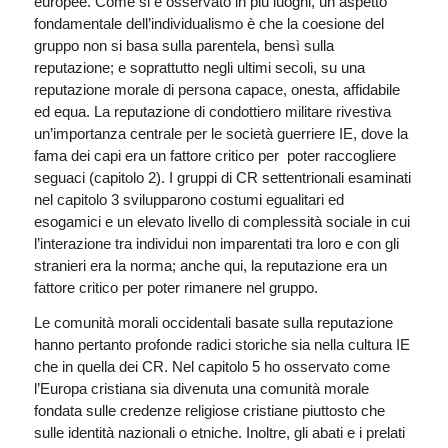
europee. Come si è osservato in più luoghi, un aspetto
fondamentale dell’individualismo è che la coesione del
gruppo non si basa sulla parentela, bensì sulla
reputazione; e soprattutto negli ultimi secoli, su una
reputazione morale di persona capace, onesta, affidabile
ed equa. La reputazione di condottiero militare rivestiva
un’importanza centrale per le società guerriere IE, dove la
fama dei capi era un fattore critico per poter raccogliere
seguaci (capitolo 2). I gruppi di CR settentrionali esaminati
nel capitolo 3 svilupparono costumi egualitari ed
esogamici e un elevato livello di complessità sociale in cui
l’interazione tra individui non imparentati tra loro e con gli
stranieri era la norma; anche qui, la reputazione era un
fattore critico per poter rimanere nel gruppo.
Le comunità morali occidentali basate sulla reputazione
hanno pertanto profonde radici storiche sia nella cultura IE
che in quella dei CR. Nel capitolo 5 ho osservato come
l’Europa cristiana sia divenuta una comunità morale
fondata sulle credenze religiose cristiane piuttosto che
sulle identità nazionali o etniche. Inoltre, gli abati e i prelati