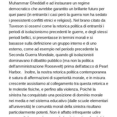
Muhammar Gheddafi e ad instaurare un regime
democratico che avrebbe garantito un brillante futuro per
quei paesi (in entrambi i casi però la guerra non ha sedato
i preesistenti conflitti etnici e religiosi). Nel brano citato da
Tuveson si osservi come la retorica politica di entrambi i
periodi di isolazionismo precedenti le guerre, e degli stessi
periodi bellici, si presentasse in termini morali e si
basasse sulla definizione un gruppo interno e di uno
esterno, come ad esempio nel periodo precedente la
Seconda Guerra Mondiale, quando gli isolazionisti
dominavano il dibattito pubblico (ma non la politica
dell’amministrazione Roosevelt) prima dell’attacco di Pearl
Harbor. Inoltre, la nostra retorica politica contemporanea
è satura di affermazioni di superiorità morale, e in misura
crescente assistiamo al collegamento tra questa retorica e
le molestie fisiche, e perfino alla violenza. Poiché la
sinistra ha conquistato una posizione di dominio morale
nei media e nel sistema educativo (dalle scuole elementari
all’università) le comunità morali della sinistra risultano
particolarmente potenti. Non è affatto infrequente udire