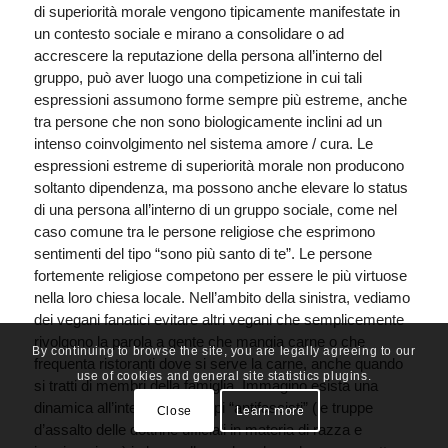
di superiorità morale vengono tipicamente manifestate in
un contesto sociale e mirano a consolidare o ad
accrescere la reputazione della persona all’interno del
gruppo, può aver luogo una competizione in cui tali
espressioni assumono forme sempre più estreme, anche
tra persone che non sono biologicamente inclini ad un
intenso coinvolgimento nel sistema amore / cura. Le
espressioni estreme di superiorità morale non producono
soltanto dipendenza, ma possono anche elevare lo status
di una persona all’interno di un gruppo sociale, come nel
caso comune tra le persone religiose che esprimono
sentimenti del tipo “sono più santo di te”. Le persone
fortemente religiose competono per essere le più virtuose
nella loro chiesa locale. Nell’ambito della sinistra, vediamo
dei vegani fanatici evitare altri vegani che semplicemente
rivolgono la parola a gente che mangia carne o che
By continuing to browse the site, you are legally agreeing to our
frequenta ristoranti dove si serve la carne, anche quando
use of cookies and general site statistics plugins.
si tratti di membri della famiglia. Immagino esista una
dinamica all’interno dei gruppi “antifascisti” (le truppe
Close
Learn more
d’assalto delle dottrine ufficiali in materia di razza e