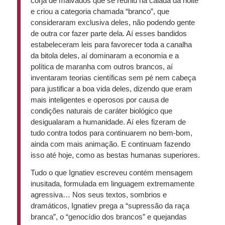
corja de malvados que se reuniu na calada da noite
e criou a categoria chamada “branco”, que
consideraram exclusiva deles, não podendo gente
de outra cor fazer parte dela. Aí esses bandidos
estabeleceram leis para favorecer toda a canalha
da bitola deles, aí dominaram a economia e a
política de maranha com outros brancos, aí
inventaram teorias científicas sem pé nem cabeça
para justificar a boa vida deles, dizendo que eram
mais inteligentes e operosos por causa de
condições naturais de caráter biológico que
desigualaram a humanidade. Aí eles fizeram de
tudo contra todos para continuarem no bem-bom,
ainda com mais animação. E continuam fazendo
isso até hoje, como as bestas humanas superiores.
Tudo o que Ignatiev escreveu contém mensagem
inusitada, formulada em linguagem extremamente
agressiva… Nos seus textos, sombrios e
dramáticos, Ignatiev prega a “supressão da raça
branca”, o “genocídio dos brancos” e quejandas