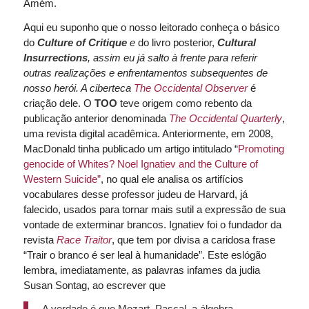
Amém.
Aqui eu suponho que o nosso leitorado conheça o básico
do
Culture of Critique
e
do livro posterior,
Cultural
Insurrections
,
assim eu já salto à frente para referir
outras realizações e enfrentamentos subsequentes de
nosso herói. A ciberteca
The O
ccidental Observer
é
criação dele. O
TOO
teve origem como rebento da
publicação anterior denominada
The Occidental Quarterly
,
uma revista digital acadêmica. Anteriormente, em 2008,
MacDonald tinha publicado um artigo intitulado “
Promoting
genocide of Whites? Noel Ignatiev and the
Culture of
Western Suicide”
, no qual ele analisa os artifícios
vocabulares desse professor judeu de Harvard, já
falecido, usados para tornar mais sutil a expressão de sua
vontade de exterminar brancos. Ignatiev foi o fundador da
revista
Race Traitor
, que tem por divisa a caridosa frase
“Trair o branco é ser leal à humanidade”. Este eslógão
lembra, imediatamente, as palavras infames da judia
Susan Sontag, ao escrever que
A verdade é que Mozart, Pascal, a álgebra