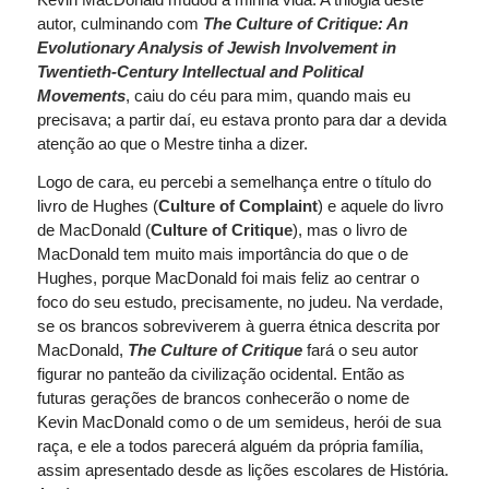
autor, culminando com
The Culture of Critique: An
Evolutionary Analysis of Jewish Involvement in
Twentieth-Century Intellectual and Political
Movements
, caiu do céu para mim, quando mais eu
precisava; a partir daí, eu estava pronto para dar a devida
atenção ao que o Mestre tinha a dizer.
Logo de cara, eu percebi a semelhança entre o título do
livro de Hughes (
Culture of Complaint
) e aquele do livro
de MacDonald (
Culture of Critique
), mas o livro de
MacDonald tem muito mais importância do que o de
Hughes, porque MacDonald foi mais feliz ao centrar o
foco do seu estudo, precisamente, no judeu. Na verdade,
se os brancos sobreviverem à guerra étnica descrita por
MacDonald,
The Culture of Critique
fará o seu autor
figurar no panteão da civilização ocidental. Então as
futuras gerações de brancos conhecerão o nome de
Kevin MacDonald como o de um semideus, herói de sua
raça, e ele a todos parecerá alguém da própria família,
assim apresentado desde as lições escolares de História.