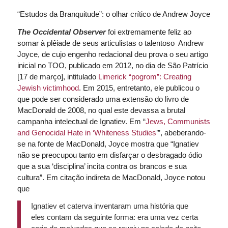
“Estudos da Branquitude”: o olhar crítico de Andrew Joyce
The Occidental Observer
foi extremamente feliz ao
somar à plêiade de seus articulistas o talentoso Andrew
Joyce, de cujo engenho redacional deu prova o seu artigo
inicial no TOO, publicado em 2012, no dia de São Patrício
[17 de março], intitulado
Limerick “pogrom”: Creating
Jewish victimhood
. Em 2015, entretanto, ele publicou o
que pode ser considerado uma extensão do livro de
MacDonald de 2008, no qual este devassa a brutal
campanha intelectual de Ignatiev. Em “
Jews, Communists
and Genocidal Hate in ‘Whiteness Studies
’”, abeberando-
se na fonte de MacDonald, Joyce mostra que “Ignatiev
não se preocupou tanto em disfarçar o desbragado ódio
que a sua ‘disciplina’ incita contra os brancos e sua
cultura”. Em citação indireta de MacDonald, Joyce notou
que
Ignatiev et caterva inventaram uma história que
eles contam da seguinte forma: era uma vez certa