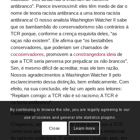
antibranco”. Parece inverossímil: eles têm medo de dar o
nome de teoria racista antibranca a uma teoria racista
antibranca! O nosso analista Washington Watcher II sabe
que os bambambãs do conservadorismo são contrários à
TCR porque, conforme a crença esquisita deles, “as
raças não existem”. Ele afirma que “os bestalhões
conservadores, que poderiam ser chamados de
c
ocoservadores
, promovem a
c
onstrangedora ideia
de
que a TCR seria perversa por prejudicar os
não brancos
”.
Sim, é mesmo difícil de acreditar, mas ele tem razão.
Nossos agradecimentos a Washington Watcher II pelo
esclarecimento dessa distinção, bem enfaticamente. Com
efeito, na sua conclusão, ele faz um apelo aos leitores:
“Repitam comigo: a TCR não é só racismo; A TCR é
racismo
antibranco
”.
By continuing to browse the site, you are legally agreeing to our
Conclusão
use of cookies and general site statistics plugins.
Chegamos, assim, ao ponto de onde avistamos a TCR
Close
Learn more
como isso que ela é, de fato — ou seja: arma intelectual
do racismo antibranco. O antirracismo consiste, pois, em