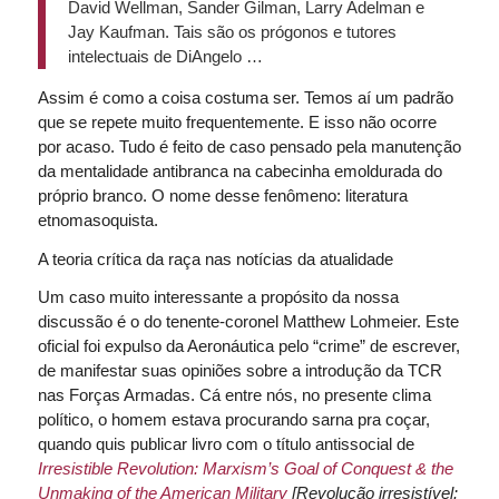
David Wellman, Sander Gilman, Larry Adelman e
Jay Kaufman. Tais são os prógonos e tutores
intelectuais de DiAngelo …
Assim é como a coisa costuma ser. Temos aí um padrão
que se repete muito frequentemente. E isso não ocorre
por acaso. Tudo é feito de caso pensado pela manutenção
da mentalidade antibranca na cabecinha emoldurada do
próprio branco. O nome desse fenômeno: literatura
etnomasoquista.
A teoria crítica da raça nas notícias da atualidade
Um caso muito interessante a propósito da nossa
discussão é o do tenente-coronel Matthew Lohmeier. Este
oficial foi expulso da Aeronáutica pelo “crime” de escrever,
de manifestar suas opiniões sobre a introdução da TCR
nas Forças Armadas. Cá entre nós, no presente clima
político, o homem estava procurando sarna pra coçar,
quando quis publicar livro com o título antissocial de
Irresistible Revolution: Marxism’s Goal of Conquest & the
Unmaking of
the American Military
[Revolução irresistível: