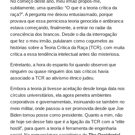
No começo deste ano, meu irmão propôs-me,
subitamente, uma questão: “O que é a teoria crítica da
raça?”. A pergunta me deixou entusiasmado, porque
provava que essa perniciosa teoria genocida e antibranca
estava começando, finalmente, a entrar no radar da
consciência dos brancos. Desde o dia da interrogação
que fez o meu irmão, pulularam como cogumelos as
histórias sobre a Teoria Crítica da Raça (TCR), com muita
crítica a essa tendência intelectual antes tão misteriosa.
Entretanto, a hora do espanto foi quando observei que
ninguém ou quase ninguém dos tais críticos havia
associado a TCR ao ativismo étnico judeu.
Embora a teoria já tivesse aceitação desde longa data nos
círculos universitários, ela agora penetra ambientes
corporativos e governamentais, insinuando-se também no
meio militar, onde passou a ser promovida desde que Joe
Biden tomou posse como presidente. Quanto a mim, não
de hoje sei desse fato que é a ligação da TCR com a “elite
hostil”, para quem a teoria é ferramenta de engenharia
social. Na nomenclatura sociológica de
The Occidental