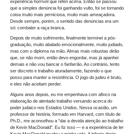
experiência horrível que referi acima. Então se passou
que a simples denúncia foi ganhando vulto, foi se tornando
coisa muito mais perniciosa, muito mais ameaçadora.
Desde sempre, porém, o sentido das denúncias era um
só: combater a raça branca.
Depois de muito sofrimento, finalmente terminei a pós-
graduação, muito abalado emocionalmente, muito judiado,
mas com o diploma na mão. Almas mais robustas dirão
que, se não morri, então devo engordar, mas já apanhei
demais e não vou bancar o fanfarrão. Ao contrário, tento
ser discreto e trabalho aturadamente, fazendo o que
posso para manter a resistência. O jogo do judeu é bruto,
e eles não aceitam perder.
Alguns anos depois, eu me empenhava com afinco na
elaboração de alentado trabalho versando acerca do
poder judaico nos Estados Unidos. Nessa ocasião, um
professor de história, formado em Harvard, com título de
Ph.D., me aconselhou a “dar a devida atenção ao trabalho
de Kevin MacDonald”. Eu fiz isso — e a experiência de ler
Kevin MacDonald mudou a minha vida. A trilogia deste