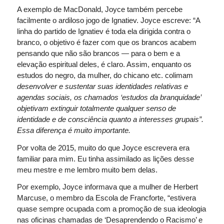
A exemplo de MacDonald, Joyce também percebe
facilmente o ardiloso jogo de Ignatiev. Joyce escreve: “A
linha do partido de Ignatiev é toda ela dirigida contra o
branco, o objetivo é fazer com que os brancos acabem
pensando que não são brancos — para o bem e a
elevação espiritual deles, é claro. Assim, enquanto os
estudos do negro, da mulher, do chicano etc. colimam
desenvolver
e
sustentar
suas identidades relativas e
agendas sociais, os chamados ‘estudos da branquidade’
objetivam
extinguir
totalmente qualquer senso de
identidade e de consciência quanto a interesses grupais”.
Essa diferença é muito importante.
Por volta de 2015, muito do que Joyce escrevera era
familiar para mim. Eu tinha assimilado as lições desse
meu mestre e me lembro muito bem delas.
Por exemplo, Joyce informava que a mulher de Herbert
Marcuse, o membro da Escola de Francforte, “estivera
quase sempre ocupada com a promoção de sua ideologia
nas oficinas chamadas de ‘Desaprendendo o Racismo’ e