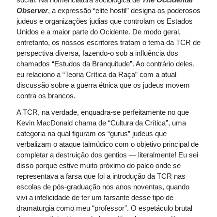
Observer
, a expressão “elite hostil” designa os poderosos
judeus e organizações judias que controlam os Estados
Unidos e a maior parte do Ocidente. De modo geral,
entretanto, os nossos escritores tratam o tema da TCR de
perspectiva diversa, fazendo-o sob a influência dos
chamados “Estudos da Branquitude”. Ao contrário deles,
eu relaciono a “Teoria Crítica da Raça” com a atual
discussão sobre a guerra étnica que os judeus movem
contra os brancos.
A TCR, na verdade, enquadra-se perfeitamente no que
Kevin MacDonald chama de “Cultura da Crítica”, uma
categoria na qual figuram os “gurus” judeus que
verbalizam o ataque talmúdico com o objetivo principal de
completar a destruição dos gentios ― literalmente! Eu sei
disso porque estive muito próximo do palco onde se
representava a farsa que foi a introdução da TCR nas
escolas de pós-graduação nos anos noventas, quando
vivi a infelicidade de ter um farsante desse tipo de
dramaturgia como meu “professor”. O espetáculo brutal