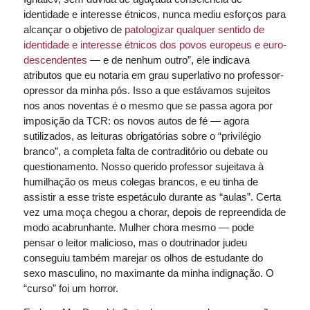
identidade e interesse étnicos, nunca mediu esforços para
alcançar o objetivo de
pat
ologizar qualquer sentido de
identidade e interesse étnicos
dos
povos europeus e
euro-
descendentes
— e de nenhum outro”, ele indicava
atributos que eu notaria em grau superlativo no professor-
opressor da minha pós. Isso a que estávamos sujeitos
nos anos noventas é o mesmo que se passa agora por
imposição da TCR: os novos autos de fé — agora
sutilizados, as leituras obrigatórias sobre o “privilégio
branco”, a completa falta de contraditório ou debate ou
questionamento. Nosso querido professor sujeitava à
humilhação os meus colegas brancos, e eu tinha de
assistir a esse triste espetáculo durante as “aulas”. Certa
vez uma moça chegou a chorar, depois de repreendida de
modo acabrunhante. Mulher chora mesmo — pode
pensar o leitor malicioso, mas o doutrinador judeu
conseguiu também marejar os olhos de estudante do
sexo masculino, no maximante da minha indignação. O
“curso” foi um horror.