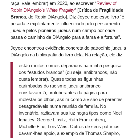
raça, vale lembrar) em 2020, ao escrever “
Review of
Robin DiAngelo’s
White Fragility
” [Crítica de
Fragilidade
Branca
, de Robin DiAngelo]. Diz Joyce que esse livro “é
pesada e explicitamente influenciado pelo pensamento
judeu e pelos pioneiros judeus num campo por onde
passa o caminho de DiAngelo para a fama e a fortuna”.
Joyce encontrou evidência concreta do patrocínio judeu a
DiAngelo na bibliografia do livro dela. Na relação, ele diz,
estão muitos nomes deparados na minha pesquisa
dos “estudos brancos” (ou seja, antibrancos, não
custa lembrar). Quase todas as figurinhas
carimbadas do racismo judeu antibranco
constavam lá, protuberantes da página para
molestar os olhos, assim como a visão de parentes
desagradáveis numa reunião de família. No
inventário, radiavam sua luz negra tipos como Noel
Ignatiev, George Lipsitz, Ruth Frankenberg,
Michelle Fine, Lois Weis. Outros de seus patrícios
davam-lhes apoio, a exemplo de Thomas Shapiro,