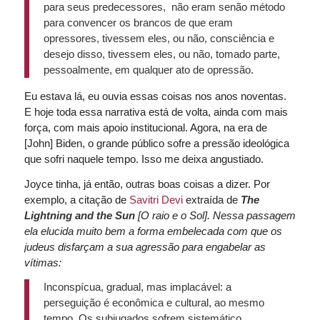
para seus predecessores, não eram senão método
para convencer os brancos de que eram
opressores, tivessem eles, ou não, consciência e
desejo disso, tivessem eles, ou não, tomado parte,
pessoalmente, em qualquer ato de opressão.
Eu estava lá, eu ouvia essas coisas nos anos noventas.
E hoje toda essa narrativa está de volta, ainda com mais
força, com mais apoio institucional. Agora, na era de
[John] Biden, o grande público sofre a pressão ideológica
que sofri naquele tempo. Isso me deixa angustiado.
Joyce tinha, já então, outras boas coisas a dizer. Por
exemplo, a citação de
Savitri Devi
extraída de
The
Lightning and the Sun
[O raio e o Sol]. Nessa passagem
ela elucida muito bem a forma embelecada com que os
judeus disfarçam a sua agressão para engabelar as
vítimas:
Inconspícua, gradual, mas implacável: a
perseguição é econômica e cultural, ao mesmo
tempo. Os subjugados sofrem sistemático