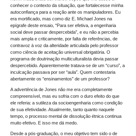
conhecer o contexto da situação, que fortalecesse minha
autoconfiança para a reação ante os manipuladores. Eu
era mortificado, mas como diz E. Michael Jones na
epígrafe deste ensaio, “Para ser efetiva, a engenharia
social deve passar despercebida”, e eu não a percebia
mais ampla e criticamente, por falta de referências, de
contravoz à voz da alteridade articulada pelo professor
como ciência de aceitação universal obrigatória. O
programa de doutrinação multiculturalista devia passar
despercebido. Aparentemente tratava-se de um “curso”, a
inculcação passava por ser “aula”. Quem contestaria
abertamente os “ensinamentos” de um professor?
A advertência de Jones não me era completamente
compreensível, mas eu sofria com o duro efeito do que
ele referia: a sutileza da socioengenharia como condição
de sua efetividade. Atualmente, tanto quanto naquele
tempo, o processo mental de dissolução étnica continua
muito efetivo. E isso me dá medo.
Desde a pós-graduação, o meu objetivo tem sido o de