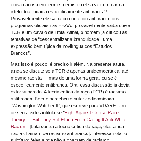
coisa danosa em termos gerais ou ele a vê como arma
intelectual judaica especificamente antibranca?
Provavelmente ele saiba do conteúdo antibranco dos
programas oficiais nas FF.AA., provavelmente saiba que a
TCR é um cavalo de Troia. Afinal, o homem já criticou as
tentativas de “descentralizar a branquidade”, uma
expressão bem típica da novilíngua dos “Estudos
Brancos”.
Mas isso é pouco, é preciso ir além. Na presente altura,
ainda se discute se a TCR é apenas antidemocrática, até
mesmo racista — mas de uma forma geral, ou se é
especificamente antibranca. Ora, essa discussão já devia
estar superada. A teoria crítica da raça (TCR) é racismo
antibranco. Bem o percebeu o autor codinominado
“Washington Watcher II”, que escreve para VDARE. Um
de seus textos intitula-se “
Fight Against Critical Race
Theory — But They Still Flinch From Calling It Anti-White
Racism
” [Luta contra a teoria crítica da raça; eles ainda
não a chamam de racismo antibranco]. Interessa notar o
subtítulo: “eles ainda não a chamam de racismo