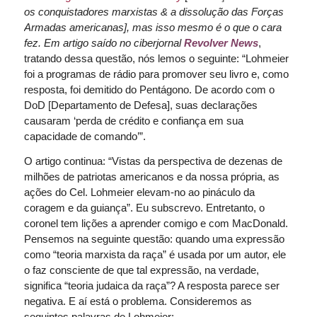
os conquistadores marxistas & a dissolução das Forças
Armadas americanas], mas isso mesmo é o que o cara
fez.
Em artigo saído no ciberjornal
Revolve
r News
,
tratando dessa questão, nós lemos o seguinte: “Lohmeier
foi a programas de rádio para promover seu livro e, como
resposta, foi demitido do Pentágono. De acordo com o
DoD [Departamento de Defesa], suas declarações
causaram ‘perda de crédito e confiança em sua
capacidade de comando’”.
O artigo continua: “Vistas da perspectiva de dezenas de
milhões de patriotas americanos e da nossa própria, as
ações do Cel. Lohmeier elevam-no ao pináculo da
coragem e da guiança”. Eu subscrevo. Entretanto, o
coronel tem lições a aprender comigo e com MacDonald.
Pensemos na seguinte questão: quando uma expressão
como “teoria marxista da raça” é usada por um autor, ele
o faz consciente de que tal expressão, na verdade,
significa “teoria judaica da raça”? A resposta parece ser
negativa. E aí está o problema. Consideremos as
seguintes palavras de Lohmeier: