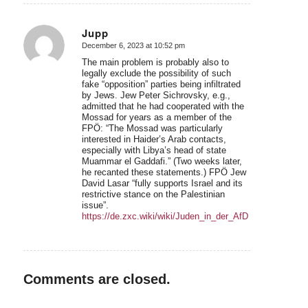
Jupp
December 6, 2023 at 10:52 pm
says:
The main problem is probably also to
legally exclude the possibility of such
fake “opposition” parties being infiltrated
by Jews. Jew Peter Sichrovsky, e.g.,
admitted that he had cooperated with the
Mossad for years as a member of the
FPÖ: “The Mossad was particularly
interested in Haider’s Arab contacts,
especially with Libya’s head of state
Muammar el Gaddafi.” (Two weeks later,
he recanted these statements.) FPÖ Jew
David Lasar “fully supports Israel and its
restrictive stance on the Palestinian
issue”.
https://de.zxc.wiki/wiki/Juden_in_der_AfD
Comments are closed.