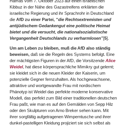
Hamas vom 7. Oktober 2023 auf einen israelischen
Kibbuz in der Nähe des Gazastreifens erklärten die
israelische Regierung und ihr Sprachrohr in Deutschland
die
AfD zu einer Partei,
“die Rechtsextremisten und
antijüdischem Gedankengut eine politische Heimat
bietet und die versucht, die nationalsozialistische
Vergangenheit Deutschlands zu verharmlosen”
[
5
].
Um am Leben zu bleiben, muß die AfD also ständig
beweisen,
daß sie die Regeln des Systems befolgt. Eine
der mächtigsten Figuren in der AfD, die Vorsitzende
Alice
Weidel
, hat diese körpersprachliche Mimikry gut gelernt;
sie kleidet sich in die neuen Kleider der Kaiserin, um
potenzielle Gegner fernzuhalten. Als hochgewachsene,
attraktive und wortgewandte Frau mit nordischem
Phänotyp ist Weidel das perfekte moderne konservative
Modell, das perfekt zum Bild einer traditionellen deutschen
Frau paßt, wie man es auf den Gemälden von Sepp Hilz
oder den Skulpturen von Arno Breker sehen kann. Mit
ihrer sorgfältig aufgetragenen Wimperntusche und ihrer
dunkel-pastelligen Kleidung projiziert sie sich selbst als