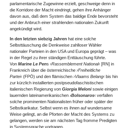
parlamentarische Zugewinne erzielt, geschweige denn in
die Korridore der Macht eindringt, gehen ihre Anhänger
davon aus, daß dem System das baldige Ende bevorsteht
und der Anbruch einer strahlenden nationalen Zukunft
angekündigt wird.
In den letzten siebzig Jahren
hat eine solche
Selbsttäuschung die Denkweise zahlloser Wähler
nationaler Parteien in den USA und Europa geprägt – was
in der Regel zu ihrer ständigen Enttäuschung führte.
Von
Marine Le Pen
s
›Rassemblement National‹
[RN] in
Frankreich über die österreichische
›Freiheitliche
Partei‹
(FPÖ) und den flämischen
›Vlaams Belang‹
bis hin
zur kürzlich installierten postpseudofaschistischen
italienischen Regierung von
Giorgia Meloni
sowie einigen
lauernden lateinamerikanischen
›Bolsonaros
‹ verfallen
solche prominenten Nationalisten früher oder später der
Selbstkarikatur. Selbst wenn es ihnen auf wundersame
Weise gelingt, an die Pforten der Macht des Systems zu
gelangen, werden sie am nächsten Tag fromme Predigten
in Systemsprache vortragen.