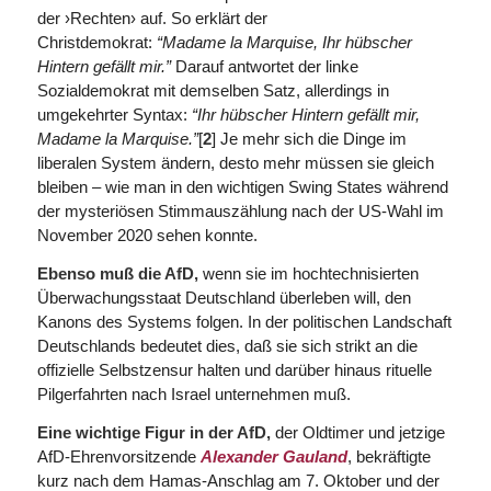
der ›Rechten› auf. So erklärt der
Christdemokrat:
“Madame la Marquise, Ihr hübscher
Hintern gefällt mir.”
Darauf antwortet der linke
Sozialdemokrat mit demselben Satz, allerdings in
umgekehrter Syntax:
“Ihr hübscher Hintern gefällt mir,
Madame la Marquise.”
[
2
] Je mehr sich die Dinge im
liberalen System ändern, desto mehr müssen sie gleich
bleiben – wie man in den wichtigen Swing States während
der mysteriösen Stimmauszählung nach der US-Wahl im
November 2020 sehen konnte.
Ebenso muß die AfD,
wenn sie im hochtechnisierten
Überwachungsstaat Deutschland überleben will, den
Kanons des Systems folgen. In der politischen Landschaft
Deutschlands bedeutet dies, daß sie sich strikt an die
offizielle Selbstzensur halten und darüber hinaus rituelle
Pilgerfahrten nach Israel unternehmen muß.
Eine wichtige Figur in der AfD,
der Oldtimer und jetzige
AfD-Ehrenvorsitzende
Alexander Gauland
, bekräftigte
kurz nach dem Hamas-Anschlag am 7. Oktober und der