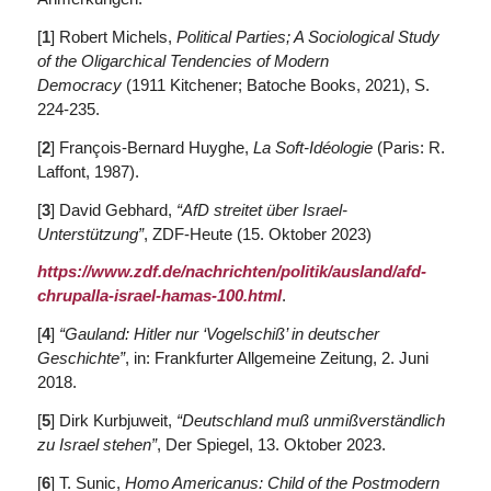
[
1
] Robert Michels,
Political Parties; A Sociological Study
of the Oligarchical Tendencies of Modern
Democracy
(1911 Kitchener; Batoche Books, 2021), S.
224-235.
[
2
] François-Bernard Huyghe,
La Soft-Idéologie
(Paris: R.
Laffont, 1987).
[
3
] David Gebhard,
“AfD streitet über Israel-
Unterstützung”
, ZDF-Heute (15. Oktober 2023)
https://www.zdf.de/nachrichten/politik/ausland/afd-
chrupalla-israel-hamas-100.html
.
[
4
]
“Gauland: Hitler nur ‘Vogelschiß’ in deutscher
Geschichte”
, in: Frankfurter Allgemeine Zeitung, 2. Juni
2018.
[
5
] Dirk Kurbjuweit,
“Deutschland muß unmißverständlich
zu Israel stehen”
, Der Spiegel, 13. Oktober 2023.
[
6
] T. Sunic,
Homo Americanus: Child of the Postmodern