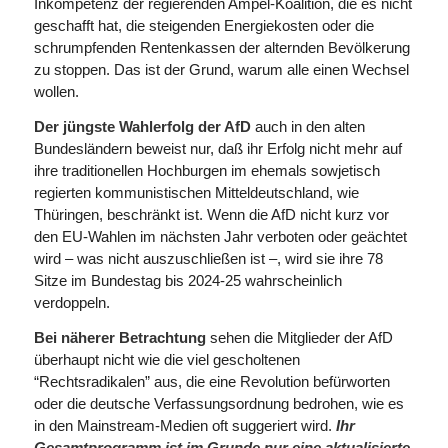
Inkompetenz der regierenden Ampel-Koalition, die es nicht
geschafft hat, die steigenden Energiekosten oder die
schrumpfenden Rentenkassen der alternden Bevölkerung
zu stoppen. Das ist der Grund, warum alle einen Wechsel
wollen.
Der jüngste Wahlerfolg der AfD
auch in den alten
Bundesländern beweist nur, daß ihr Erfolg nicht mehr auf
ihre traditionellen Hochburgen im ehemals sowjetisch
regierten kommunistischen Mitteldeutschland, wie
Thüringen, beschränkt ist. Wenn die AfD nicht kurz vor
den EU-Wahlen im nächsten Jahr verboten oder geächtet
wird – was nicht auszuschließen ist –, wird sie ihre 78
Sitze im Bundestag bis 2024-25 wahrscheinlich
verdoppeln.
Bei näherer Betrachtung
sehen die Mitglieder der AfD
überhaupt nicht wie die viel gescholtenen
“Rechtsradikalen” aus, die eine Revolution befürworten
oder die deutsche Verfassungsordnung bedrohen, wie es
in den Mainstream-Medien oft suggeriert wird.
Ihr
Gesamtprogramm ist im Grunde nur eine aktualisierte