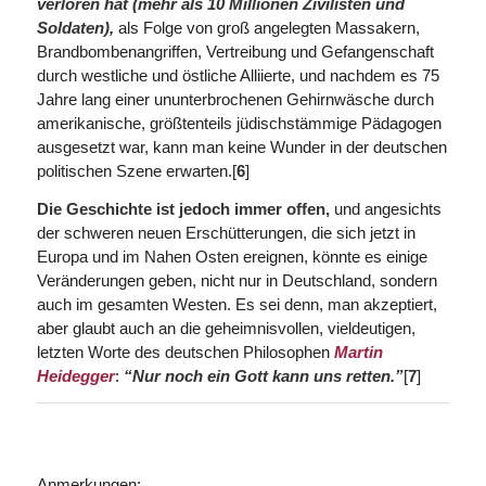
verloren hat (mehr als 10 Millionen Zivilisten und
Soldaten),
als Folge von groß angelegten Massakern,
Brandbombenangriffen, Vertreibung und Gefangenschaft
durch westliche und östliche Alliierte, und nachdem es 75
Jahre lang einer ununterbrochenen Gehirnwäsche durch
amerikanische, größtenteils jüdischstämmige Pädagogen
ausgesetzt war, kann man keine Wunder in der deutschen
politischen Szene erwarten.[
6
]
Die Geschichte ist jedoch immer offen,
und angesichts
der schweren neuen Erschütterungen, die sich jetzt in
Europa und im Nahen Osten ereignen, könnte es einige
Veränderungen geben, nicht nur in Deutschland, sondern
auch im gesamten Westen. Es sei denn, man akzeptiert,
aber glaubt auch an die geheimnisvollen, vieldeutigen,
letzten Worte des deutschen Philosophen
Martin
Heidegger
:
“Nur noch ein Gott kann uns retten.”
[
7
]
Anmerkungen: