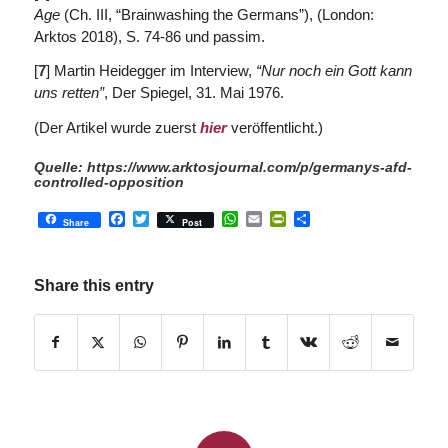
Age
(Ch. III, “Brainwashing the Germans”), (London:
Arktos 2018), S. 74-86 und passim.
[
7
] Martin Heidegger im Interview,
“Nur noch ein Gott kann
uns retten”
, Der Spiegel, 31. Mai 1976.
(Der Artikel wurde zuerst
hier
veröffentlicht.)
Quelle:
https://www.arktosjournal.com/p/germanys-afd-
controlled-opposition
Facebook
Twitter
WhatsApp
Email
PrintFriendly
Share
Share
Post
Share this entry