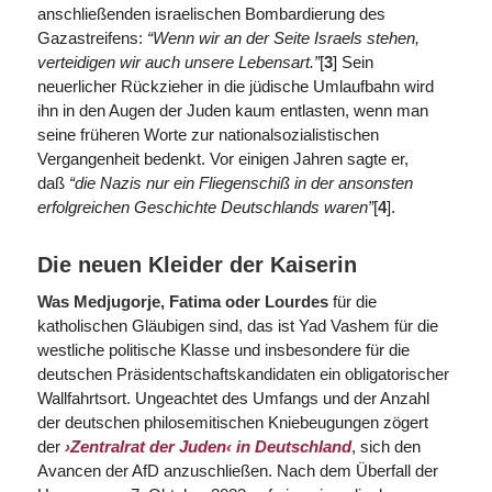
anschließenden israelischen Bombardierung des
Gazastreifens:
“Wenn wir an der Seite Israels stehen,
verteidigen wir auch unsere Lebensart.”
[
3
] Sein
neuerlicher Rückzieher in die jüdische Umlaufbahn wird
ihn in den Augen der Juden kaum entlasten, wenn man
seine früheren Worte zur nationalsozialistischen
Vergangenheit bedenkt. Vor einigen Jahren sagte er,
daß
“die Nazis nur ein Fliegenschiß in der ansonsten
erfolgreichen Geschichte Deutschlands waren”
[
4
].
Die neuen Kleider der Kaiserin
Was Medjugorje, Fatima oder Lourdes
für die
katholischen Gläubigen sind, das ist Yad Vashem für die
westliche politische Klasse und insbesondere für die
deutschen Präsidentschaftskandidaten ein obligatorischer
Wallfahrtsort. Ungeachtet des Umfangs und der Anzahl
der deutschen philosemitischen Kniebeugungen zögert
der
›Zentralrat der Juden‹ in Deutschland
, sich den
Avancen der AfD anzuschließen. Nach dem Überfall der