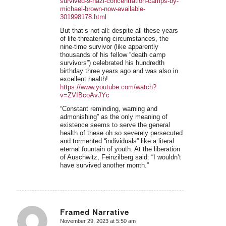
survived-9-nazi-concentration-camps-by-
michael-brown-now-available-
301998178.html
But that’s not all: despite all these years
of life-threatening circumstances, the
nine-time survivor (like apparently
thousands of his fellow “death camp
survivors”) celebrated his hundredth
birthday three years ago and was also in
excellent health!
https://www.youtube.com/watch?
v=ZVIBcoAvJYc
“Constant reminding, warning and
admonishing” as the only meaning of
existence seems to serve the general
health of these oh so severely persecuted
and tormented “individuals” like a literal
eternal fountain of youth. At the liberation
of Auschwitz, Feinzilberg said: “I wouldn’t
have survived another month.”
Framed Narrative
November 29, 2023 at 5:50 am
says: