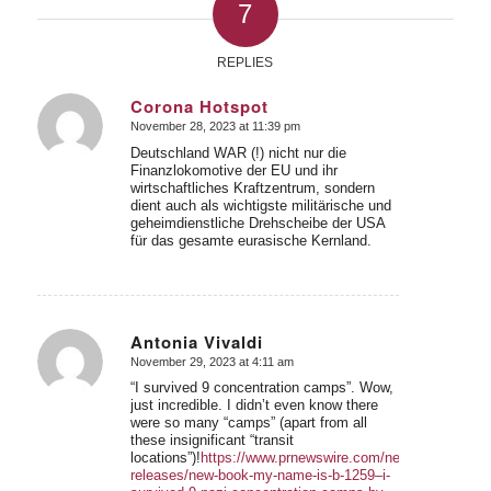
7
REPLIES
Corona Hotspot
November 28, 2023 at 11:39 pm
says:
Deutschland WAR (!) nicht nur die
Finanzlokomotive der EU und ihr
wirtschaftliches Kraftzentrum, sondern
dient auch als wichtigste militärische und
geheimdienstliche Drehscheibe der USA
für das gesamte eurasische Kernland.
Antonia Vivaldi
November 29, 2023 at 4:11 am
says:
“I survived 9 concentration camps”. Wow,
just incredible. I didn’t even know there
were so many “camps” (apart from all
these insignificant “transit
locations”)!
https://www.prnewswire.com/news-
releases/new-book-my-name-is-b-1259–i-