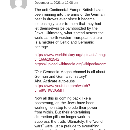
December 1, 2023 at 12:08 pm
says:
The anti-Continental Europe British have
been running into the arms of the German
past in droves ever since it became
increasingly clear to them that they had
let themselves be bamboozled by the
Jews. Ultimately, what spread across the
world as north-western European culture
is a mixture of Celtic and Germanic
heritage.
https://www.worldhistory.org/uploads/images/3687.jpg?
v=1666191542
https://upload.wikimedia.org/wikipedia/commons/f/f8/G
“Our Germania Magna channel is all about
German and Germanic history!”
Aha. Activate auto-subs
https://www.youtube.com/watch?
v=e8WHWDG5IhI
Now all this is coming back like a
boomerang, as the Jews have been
working non-stop to erode their power
from within. But their entertaining
distraction pills no longer work to
suppress the truth. Ultimately, the “world
wars” were just a prelude to everything