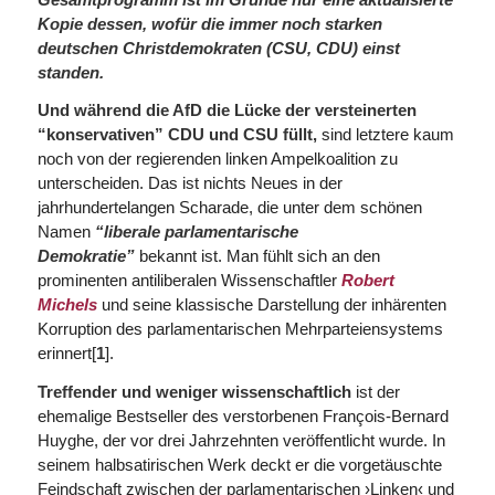
Kopie dessen, wofür die immer noch starken
deutschen Christdemokraten (CSU, CDU) einst
standen.
Und während die AfD die Lücke der versteinerten
“konservativen” CDU und CSU füllt,
sind letztere kaum
noch von der regierenden linken Ampelkoalition zu
unterscheiden. Das ist nichts Neues in der
jahrhundertelangen Scharade, die unter dem schönen
Namen
“liberale parlamentarische
Demokratie”
bekannt ist. Man fühlt sich an den
prominenten antiliberalen Wissenschaftler
Robert
Michels
und seine klassische Darstellung der inhärenten
Korruption des parlamentarischen Mehrparteiensystems
erinnert[
1
].
Treffender und weniger wissenschaftlich
ist der
ehemalige Bestseller des verstorbenen François-Bernard
Huyghe, der vor drei Jahrzehnten veröffentlicht wurde. In
seinem halbsatirischen Werk deckt er die vorgetäuschte
Feindschaft zwischen der parlamentarischen ›Linken‹ und