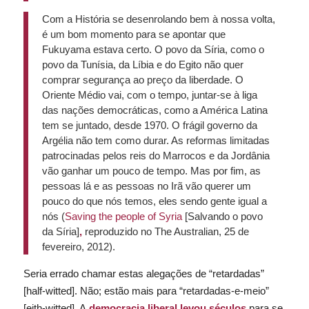
Com a História se desenrolando bem à nossa volta,
é um bom momento para se apontar que
Fukuyama estava certo. O povo da Síria, como o
povo da Tunísia, da Líbia e do Egito não quer
comprar segurança ao preço da liberdade. O
Oriente Médio vai, com o tempo, juntar-se à liga
das nações democráticas, como a América Latina
tem se juntado, desde 1970. O frágil governo da
Argélia não tem como durar. As reformas limitadas
patrocinadas pelos reis do Marrocos e da Jordânia
vão ganhar um pouco de tempo. Mas por fim, as
pessoas lá e as pessoas no Irã vão querer um
pouco do que nós temos, eles sendo gente igual a
nós (
Saving the people of Syria
[Salvando o povo
da Síria]
,
reproduzido no
The Australian
, 25 de
fevereiro, 2012).
Seria errado chamar estas alegações de “retardadas”
[
half-witted
]. Não; estão mais para “retardadas-e-meio”
[
eith-witted
]. A
democracia liberal levou séculos
para se