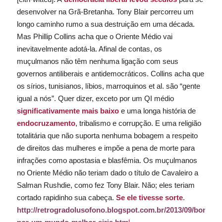
desenvolver na Grã-Bretanha. Tony Blair percorreu um
longo caminho rumo a sua destruição em uma década.
Mas Phillip Collins acha que o Oriente Médio vai
inevitavelmente adotá-la. Afinal de contas, os
muçulmanos não têm nenhuma ligação com seus
governos antiliberais e antidemocráticos. Collins acha que
os sírios, tunisianos, líbios, marroquinos
et al
. são “gente
igual a nós”. Quer dizer, exceto por um QI médio
significativamente mais baixo
e uma longa história de
endocruzamento
, tribalismo e corrupção. E uma religião
totalitária que não suporta nenhuma bobagem a respeito
de direitos das mulheres e impõe a pena de morte para
infrações como apostasia e blasfêmia. Os muçulmanos
no Oriente Médio não teriam dado o título de Cavaleiro a
Salman Rushdie, como fez Tony Blair. Não; eles teriam
cortado rapidinho sua cabeça.
Se ele tivesse sorte
.
http://retrogradolusofono.blogspot.com.br/2013/09/bombas