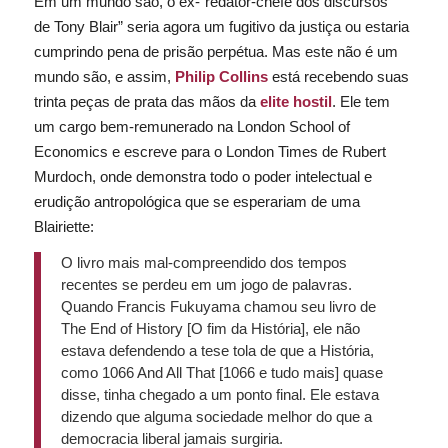
Em um mundo são, o ex-“redator-chefe dos discursos
de
Tony Blair” seria agora um fugitivo da justiça ou estaria
cumprindo pena de prisão perpétua. Mas este não é um
mundo são, e assim,
Philip Collins
está recebendo suas
trinta peças de prata das mãos da
elite hostil
. Ele tem
um cargo bem-remunerado na
London School of
Economics
e escreve para o
London Times
de Rubert
Murdoch, onde demonstra todo o poder intelectual e
erudição antropológica que se esperariam de uma
Blairiette
:
O livro mais mal-compreendido dos tempos
recentes se perdeu em um jogo de palavras.
Quando Francis Fukuyama chamou seu livro de
The End of History
[O fim da História], ele não
estava defendendo a tese tola de que a História,
como
1066 And All That
[1066 e tudo mais] quase
disse, tinha chegado a um ponto final. Ele estava
dizendo que alguma sociedade melhor do que a
democracia liberal jamais surgiria.