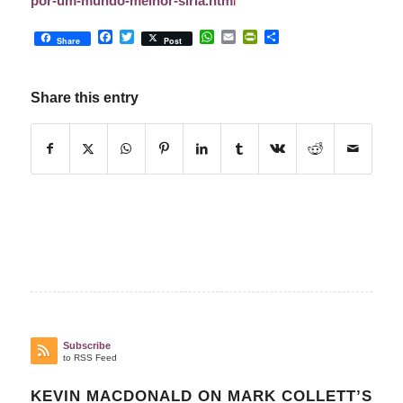
por-um-mundo-melhor-siria.htm
l
Facebook
Twitter
WhatsApp
Email
PrintFriendly
Share
Share
Post
Share this entry
Subscribe
to RSS Feed
KEVIN MACDONALD ON MARK COLLETT’S