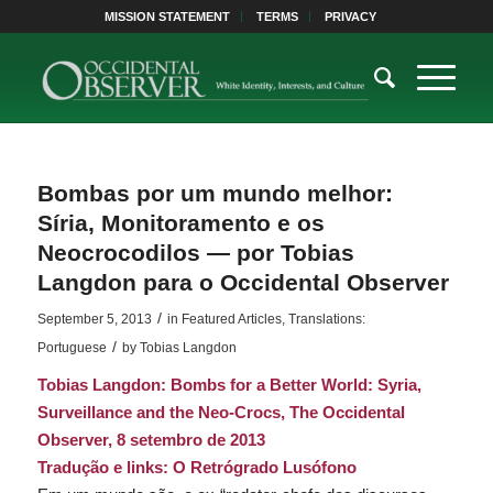
MISSION STATEMENT
TERMS
PRIVACY
Bombas por um mundo melhor:
Síria, Monitoramento e os
Neocrocodilos — por Tobias
Langdon para o Occidental Observer
/
September 5, 2013
in
Featured Articles
,
Translations:
/
Portuguese
by
Tobias Langdon
Tobias Langdon:
Bombs for a Better World: Syria,
Surveillance and the Neo-Crocs
,
The Occidental
Observer
, 8 setembro de 2013
Tradução e
links
:
O Retrógrado Lusófono