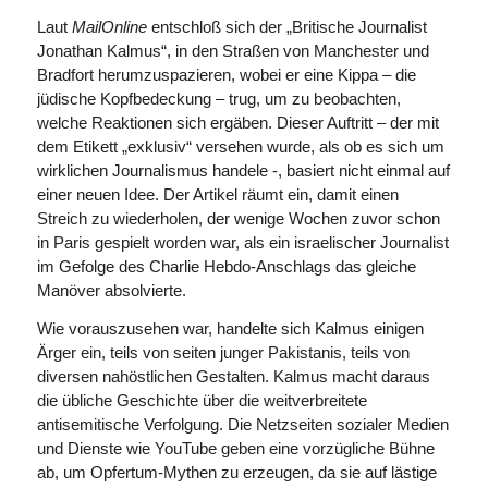
Laut
MailOnline
entschloß sich der „Britische Journalist
Jonathan Kalmus“, in den Straßen von Manchester und
Bradfort herumzuspazieren, wobei er eine Kippa – die
jüdische Kopfbedeckung – trug, um zu beobachten,
welche Reaktionen sich ergäben. Dieser Auftritt – der mit
dem Etikett „exklusiv“ versehen wurde, als ob es sich um
wirklichen Journalismus handele -, basiert nicht einmal auf
einer neuen Idee. Der Artikel räumt ein, damit einen
Streich zu wiederholen, der wenige Wochen zuvor schon
in Paris gespielt worden war, als ein israelischer Journalist
im Gefolge des Charlie Hebdo-Anschlags das gleiche
Manöver absolvierte.
Wie vorauszusehen war, handelte sich Kalmus einigen
Ärger ein, teils von seiten junger Pakistanis, teils von
diversen nahöstlichen Gestalten. Kalmus macht daraus
die übliche Geschichte über die weitverbreitete
antisemitische Verfolgung. Die Netzseiten sozialer Medien
und Dienste wie YouTube geben eine vorzügliche Bühne
ab, um Opfertum-Mythen zu erzeugen, da sie auf lästige