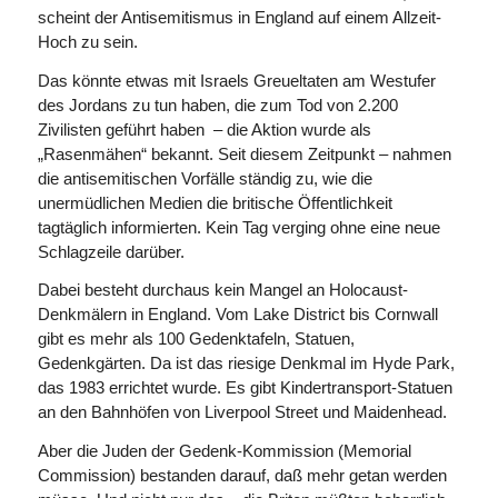
scheint der Anti­semitis­mus in England auf einem Allzeit-
Hoch zu sein.
Das könnte etwas mit Israels Greueltaten am Westufer
des Jordans zu tun haben, die zum Tod von 2.200
Zivilisten geführt haben – die Aktion wurde als
„Rasenmähen“ bekannt. Seit diesem Zeitpunkt – nahmen
die anti­semitischen Vorfälle ständig zu, wie die
unermüdlichen Medien die britische Öffent­lich­keit
tagtäglich informierten. Kein Tag verging ohne eine neue
Schlagzeile darüber.
Dabei besteht durchaus kein Mangel an Holocaust-
Denkmälern in England. Vom Lake District bis Cornwall
gibt es mehr als 100 Gedenktafeln, Statuen,
Gedenkgärten. Da ist das riesige Denkmal im Hyde Park,
das 1983 errichtet wurde. Es gibt Kindertransport-Statuen
an den Bahnhöfen von Liver­pool Street und Maidenhead.
Aber die Juden der Gedenk-Kommission (Memorial
Commission) bestanden darauf, daß mehr getan werden