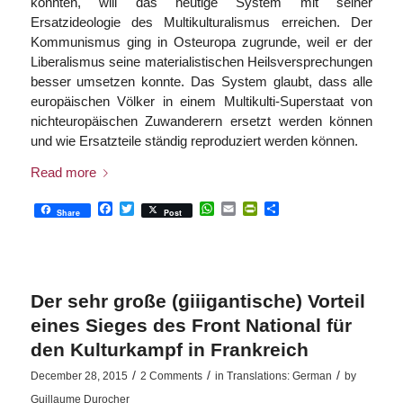
konnten, will das heutige System mit seiner
Ersatzideologie des Multikulturalismus erreichen. Der
Kommunismus ging in Osteuropa zugrunde, weil er der
Liberalismus seine materialistischen Heilsversprechungen
besser umsetzen konnte. Das System glaubt, dass alle
europäischen Völker in einem Multikulti-Superstaat von
nichteuropäischen Zuwanderern ersetzt werden können
und wie Ersatzteile ständig reproduziert werden können.
Read more
Facebook
Twitter
WhatsApp
Email
PrintFriendly
Share
Share
Post
Der sehr große (giiigantische) Vorteil
eines Sieges des Front National für
den Kulturkampf in Frankreich
/
/
/
December 28, 2015
2 Comments
in
Translations: German
by
Guillaume Durocher