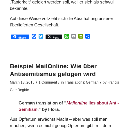
„Tapferkeit“ gefeiert werden soll, weil er sich als schwul
bekannte.
Auf diese Weise vollzieht sich die Abschaffung unserer
überlieferten Gesellschaft.
Facebook
Twitter
WhatsApp
Email
PrintFriendly
Share
Share
Post
Beispiel MailOnline: Wie über
Antisemitismus gelogen wird
/
/
/
March 18, 2015
1 Comment
in
Translations: German
by
Francis
Carr Begbie
German translation of “
Mailonline
lies about Anti-
Semitism
,” by Flora.
Aus Opfertum erwächst Macht – aber was soll man
machen, wenn es nicht genug Opfertum gibt, mit dem