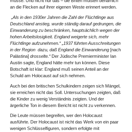
müsse. Und nicht nur das – die Briten müßten beharrlich
an die Flecken auf ihrer eigenen Weste erinnert werden.
„Als in den 1930er Jahren die Zahl der Flüchtlinge aus
Deutschland anstieg, wurde ständig darauf gedrungen, die
Einwanderung zu beschränken, hauptsächlich wegen der
hohen Arbeitslosigkeit. England weigerte sich, mehr
Flüchtlinge aufzunehmen.“ „1937 führten Ausschreitungen
in der Region dazu, daß England die Einwanderung
[nach
Palästina]
drosselte.“
Der Jüdische Premierminister Ian
Austin sagte, England hätte mehr tun können. Diese
Botschaft ist klar: England muß seinen Anteil an der
Schuld am Holocaust auf sich nehmen.
Auch bei den britischen Schulkindern zeigen sich Mängel,
sie erreichen nicht das Soll. Unter­suchungen zeigten, daß
die Kinder zu wenig Verständnis zeigten. Und der
ärgerliche Ton in diesem Bericht ist nicht zu verkennen.
Die Leute müssen begreifen, wer den Holocaust
ausführte. Der Holocaust ist nicht das Werk von ein paar
wenigen Schlüsselfiguren, sondern erfolgte mit