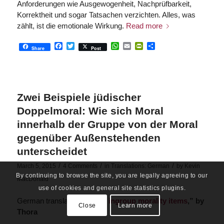
Anforde­rungen wie Ausgewogenheit, Nachprüfbarkeit,
Korrektheit und sogar Tatsachen verzichten. Alles, was
zählt, ist die emotionale Wirkung.
Read more
Facebook
Twitter
WhatsApp
Email
PrintFriendly
Share
Share
Post
Zwei Beispiele jüdischer
Doppelmoral: Wie sich Moral
innerhalb der Gruppe von der Moral
gegenüber Außenstehenden
unterscheidet
/
/
/
March 5, 2015
4 Comments
in
Translations: German
by
Kevin
By continuing to browse the site, you are legally agreeing to our
MacDonald
use of cookies and general site statistics plugins.
German translation of “
Two ingroup morality items
,” by
Close
Learn more
Thora