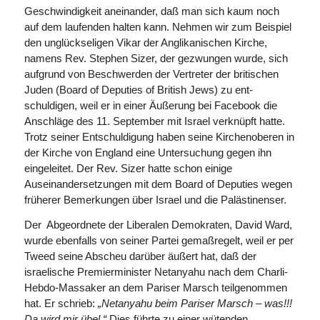
Geschwindigkeit aneinander, daß man sich kaum noch
auf dem laufenden halten kann. Nehmen wir zum Beispiel
den unglückseligen Vikar der Anglikanischen Kirche,
namens Rev. Stephen Sizer, der gezwungen wurde, sich
aufgrund von Beschwerden der Vertreter der britischen
Juden (Board of Deputies of British Jews) zu ent­
schuldigen, weil er in einer Äußerung bei Facebook die
Anschläge des 11. September mit Israel verknüpft hatte.
Trotz seiner Entschuldigung haben seine Kirchenoberen in
der Kirche von England eine Untersuchung gegen ihn
eingeleitet. Der Rev. Sizer hatte schon einige
Auseinandersetzungen mit dem Board of Deputies wegen
früherer Bemerkungen über Israel und die Palästinenser.
Der Abgeordnete der Liberalen Demokraten, David Ward,
wurde ebenfalls von seiner Partei gemaß­regelt, weil er per
Tweed seine Abscheu darüber äußert hat, daß der
israelische Premierminister Netanyahu nach dem Charli-
Hebdo-Massaker an dem Pariser Marsch teilgenommen
hat. Er schrieb:
„Netanyahu beim Pariser Marsch – was!!!
Da wird mir übel.“
Dies führte zu einer wütenden