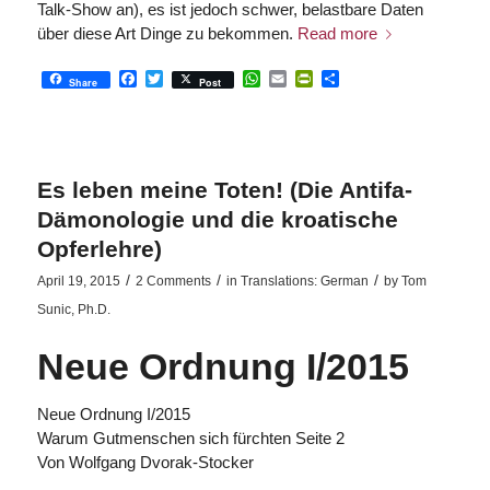
Talk-Show an), es ist jedoch schwer, belastbare Daten
über diese Art Dinge zu bekommen.
Read more
Facebook
Twitter
WhatsApp
Email
PrintFriendly
Share
Share
Post
Es leben meine Toten! (Die Antifa-
Dämonologie und die kroatische
Opferlehre)
/
/
/
April 19, 2015
2 Comments
in
Translations: German
by
Tom
Sunic, Ph.D.
Neue Ordnung I/2015
Neue Ordnung I/2015
Warum Gutmenschen sich fürchten Seite 2
Von Wolfgang Dvorak-Stocker