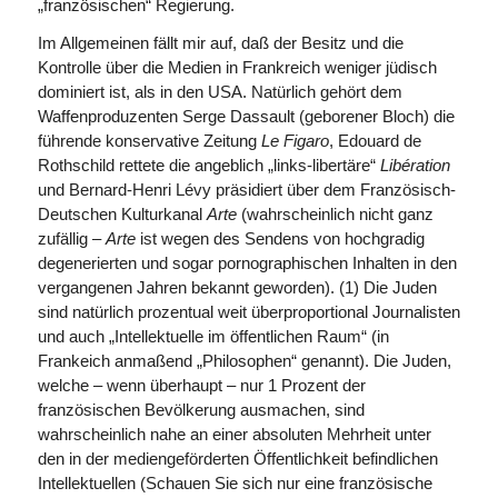
„französischen“ Regierung.
Im Allgemeinen fällt mir auf, daß der Besitz und die
Kontrolle über die Medien in Frankreich weniger jüdisch
dominiert ist, als in den USA. Natürlich gehört dem
Waffenproduzenten Serge Dassault (geborener Bloch) die
führende konservative Zeitung
Le Figaro
, Edouard de
Rothschild rettete die angeblich „links-libertäre“
Libération
und Bernard-Henri Lévy präsidiert über dem Französisch-
Deutschen Kulturkanal
Arte
(wahrscheinlich nicht ganz
zufällig –
Arte
ist wegen des Sendens von hochgradig
degenerierten und sogar pornographischen Inhalten in den
vergangenen Jahren bekannt geworden). (1) Die Juden
sind natürlich prozentual weit überproportional Journalisten
und auch „Intellektuelle im öffentlichen Raum“ (in
Frankeich anmaßend „Philosophen“ genannt). Die Juden,
welche – wenn überhaupt – nur 1 Prozent der
französischen Bevölkerung ausmachen, sind
wahrscheinlich nahe an einer absoluten Mehrheit unter
den in der mediengeförderten Öffentlichkeit befindlichen
Intellektuellen (Schauen Sie sich nur eine französische