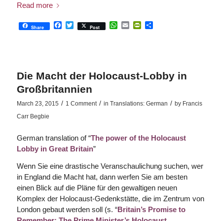
Read more
Facebook
Twitter
WhatsApp
Email
PrintFriendly
Share
Share
Post
Die Macht der Holocaust-Lobby in
Großbritannien
/
/
/
March 23, 2015
1 Comment
in
Translations: German
by
Francis
Carr Begbie
German translation of “
The power of the Holocaust
Lobby in Great Britain
”
Wenn Sie eine drastische Veranschaulichung suchen, wer
in England die Macht hat, dann werfen Sie am besten
einen Blick auf die Pläne für den gewaltigen neuen
Komplex der Holocaust-Gedenkstätte, die im Zentrum von
London gebaut werden soll (s. “
Britain’s Promise to
Remember: The Prime Minister’s Holocaust