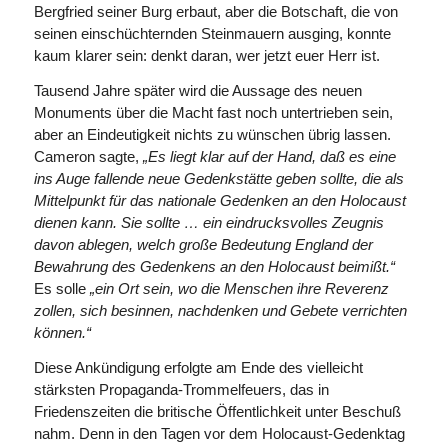
Bergfried seiner Burg erbaut, aber die Botschaft, die von
seinen einschüchternden Stein­mauern ausging, konnte
kaum klarer sein: denkt daran, wer jetzt euer Herr ist.
Tausend Jahre später wird die Aussage des neuen
Monuments über die Macht fast noch untertrieben sein,
aber an Eindeutigkeit nichts zu wünschen übrig lassen.
Cameron sagte,
„Es liegt klar auf der Hand, daß es eine
ins Auge fallende neue Gedenkstätte geben sollte, die als
Mittelpunkt für das nationale Gedenken an den Holocaust
dienen kann. Sie sollte … ein eindrucksvolles Zeugnis
davon ablegen, welch große Bedeutung England der
Bewahrung des Gedenkens an den Holocaust beimißt.“
Es solle
„ein Ort sein, wo die Menschen ihre Reverenz
zollen, sich besinnen, nachdenken und Gebete verrichten
können.“
Diese Ankündigung erfolgte am Ende des vielleicht
stärksten Propaganda-Trommelfeuers, das in
Friedenszeiten die britische Öffentlichkeit unter Beschuß
nahm. Denn in den Tagen vor dem Holo­caust-Gedenktag