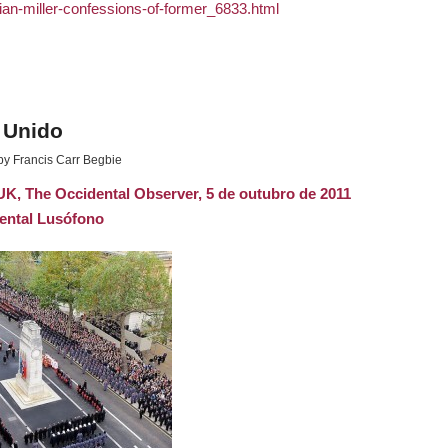
tian-miller-confessions-of-former_6833.html
 Unido
by
Francis Carr Begbie
 UK
, The Occidental Observer
, 5 de outubro de 2011
ental Lusófono