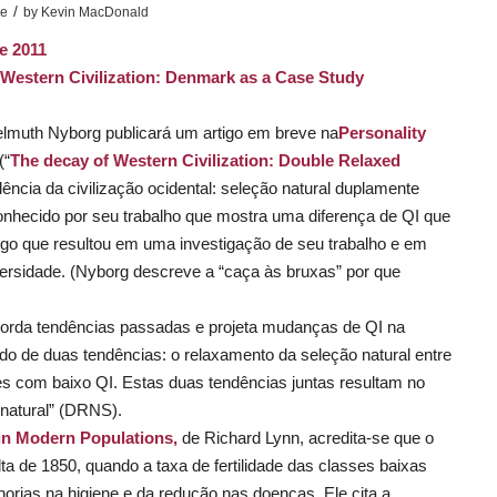
/
se
by
Kevin MacDonald
de 2011
Western Civilization: Denmark as a Case Study
lmuth Nyborg publicará um artigo em breve na
Personality
(“
The decay of Western Civilization: Double Relaxed
dência da civilização ocidental: seleção natural duplamente
onhecido por seu trabalho que mostra uma diferença de QI que
go que resultou em uma investigação de seu trabalho e em
rsidade. (Nyborg descreve a “caça às bruxas” por que
borda tendências passadas e projeta mudanças de QI na
 de duas tendências: o relaxamento da seleção natural entre
es com baixo QI. Estas duas tendências juntas resultam no
natural” (DRNS).
 in Modern Populations
,
de Richard Lynn, acredita-se que o
a de 1850, quando a taxa de fertilidade das classes baixas
orias na higiene e da redução nas doenças. Ele cita a