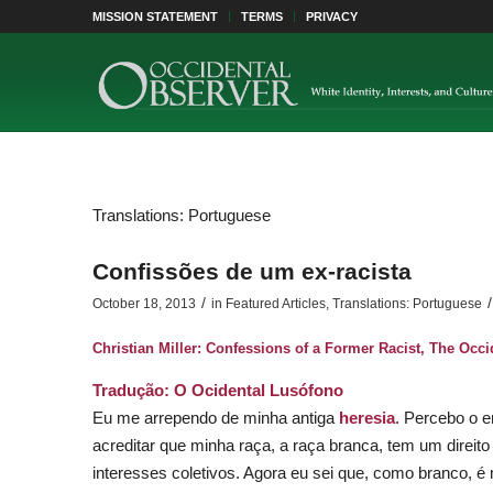
MISSION STATEMENT
TERMS
PRIVACY
Translations: Portuguese
Confissões de um ex-racista
/
/
October 18, 2013
in
Featured Articles
,
Translations: Portuguese
Christian Miller:
Confessions of a Former Racist
,
The Occi
Tradução:
O Ocidental Lusófono
Eu me arrependo de minha antiga
heresia
. Percebo o e
acreditar que minha raça, a raça branca, tem um direito
interesses coletivos. Agora eu sei que, como branco, é