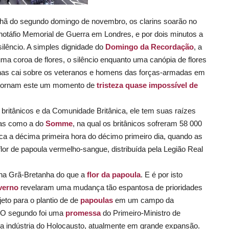
 do segundo domingo de novembro, os clarins soarão no
notáfio Memorial de Guerra em Londres, e por dois minutos a
 silêncio. A simples dignidade do
Domingo da Recordação
, a
ma coroa de flores, o silêncio enquanto uma canópia de flores
has cai sobre os veteranos e homens das forças-armadas em
, tornam este um momento de
tristeza quase impossível de
ritânicos e da Comunidade Britânica, ele tem suas raízes
has como a do
Somme
, na qual os britânicos sofreram 58 000
rca a décima primeira hora do décimo primeiro dia, quando as
or de papoula vermelho-sangue, distribuída pela Legião Real
 na Grã-Bretanha do que a
flor da papoula
. E é por isto
verno
revelaram uma mudança tão espantosa de prioridades
jeto para o plantio de de
papoulas
em um campo da
. O segundo foi uma
promessa
do Primeiro-Ministro de
da indústria do Holocausto, atualmente em grande expansão.