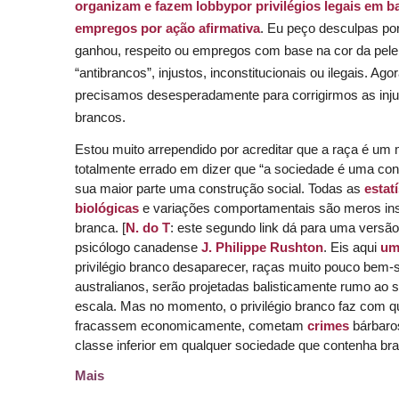
organizam e fazem
lobby
por privilégios legais em b
empregos por ação afirmativa
. Eu peço desculpas por 
ganhou, respeito ou empregos com base na cor da pel
“antibrancos”, injustos, inconstitucionais ou ilegais. Ago
precisamos desesperadamente para corrigirmos as injus
brancos.
Estou muito arrependido por acreditar que a raça é um
totalmente errado em dizer que “a sociedade é uma cons
sua maior parte uma construção social. Todas as
estat
biológicas
e variações comportamentais são meros in
branca. [
N. do T
: este segundo
link
dá para uma versã
psicólogo canadense
J. Philippe Rushton
. Eis aqui
um
privilégio branco desaparecer, raças muito pouco bem-
australianos, serão projetadas balisticamente rumo ao s
escala. Mas no momento, o privilégio branco faz com qu
fracassem economicamente, cometam
crimes
bárbaro
classe inferior em qualquer sociedade que contenha br
Mais