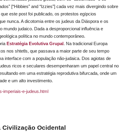
ados” [
“Hibbies” and “Izzies”
] cada vez mais divergindo sobre
s que este
post
foi publicado, os protestos egípcios
que nunca. A dicotomia entre os judeus da Diáspora e os
 no mundo judaico. Dada a desproporcional influência e
 geológica política no mundo contemporâneo.
pria
Estratégia Evolutiva Grupal
. Na tradicional Europa
oxos nos
shtetls
, que passava a maior parte de seu tempo
 interface com a população não-judaica. Dos agiotas de
judeus ricos e seculares desempenharam um papel central no
 resultando em uma estratégia reprodutiva bifurcada, onde um
dade e um alto investimento.
s-imperiais-e-judeus.html
 Civilização Ocidental