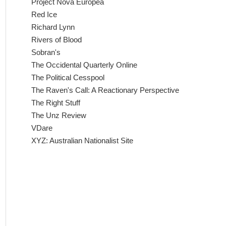
Project Nova Europea
Red Ice
Richard Lynn
Rivers of Blood
Sobran's
The Occidental Quarterly Online
The Political Cesspool
The Raven's Call: A Reactionary Perspective
The Right Stuff
The Unz Review
VDare
XYZ: Australian Nationalist Site