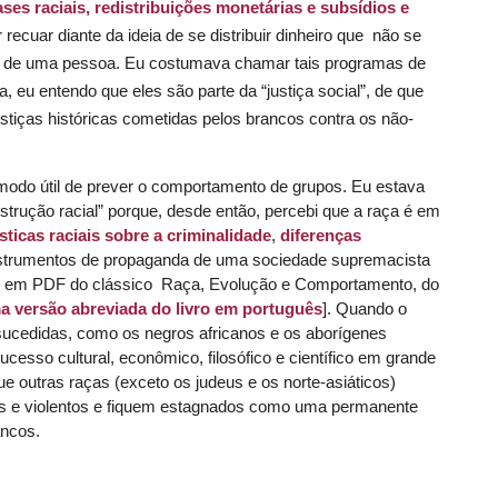
ases raciais, redistribuições monetárias e subsídios e
recuar diante da ideia de se distribuir dinheiro que não se
e de uma pessoa. Eu costumava chamar tais programas de
ra, eu entendo que eles são parte da “justiça social”, de que
tiças históricas cometidas pelos brancos contra os não-
 modo útil de prever o comportamento de grupos. Eu estava
trução racial” porque, desde então, percebi que a raça é em
ísticas raciais sobre a criminalidade
,
diferenças
strumentos de propaganda de uma sociedade supremacista
o em
PDF
do clássico
Raça, Evolução e Comportamento
, do
a versão abreviada do livro em português
]. Quando o
sucedidas, como os negros africanos e os aborígenes
ucesso cultural, econômico, filosófico e científico em grande
e outras raças (exceto os judeus e os norte-asiáticos)
s e violentos e fiquem estagnados como uma permanente
ancos.