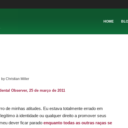
HOME
BL
by
Christian Miller
dental Observer
, 25 de março de 2011
rro de minhas atitudes. Eu estava totalmente errado em
 legítimo à identidade ou qualquer direito a promover seus
 meu dever ficar parado
enquanto todas as outras raças se