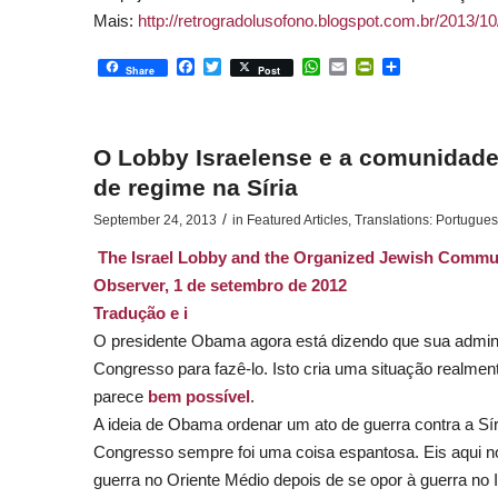
Mais:
http://retrogradolusofono.blogspot.com.br/2013/10
Facebook
Twitter
WhatsApp
Email
PrintFriendly
Share
Share
Post
O Lobby Israelense e a comunidad
de regime na Síria
/
September 24, 2013
in
Featured Articles
,
Translations: Portugue
The Israel Lobby and the Organized Jewish Commu
Observer, 1 de setembro de 2012
Tradução e i
O presidente Obama agora está dizendo que sua adminis
Congresso para fazê-lo. Isto cria uma situação realme
parece
bem possível
.
A ideia de Obama ordenar um ato de guerra contra a Sír
Congresso sempre foi uma coisa espantosa. Eis aqui 
guerra no Oriente Médio depois de se opor à guerra n