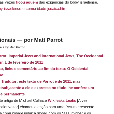
das vezes
ficou aquém
das exigências do
lobby
israelense.
bby-israelense-e-comunidade-judaica.html
ionais — por Matt Parrot
/
se
by
Matt Parrott
rrot:
Imperial Jews and International Jews
, The Occidental
er
, 1 de fevereiro de 2011
ão,
links
e
comentário
ao fim do texto
:
O Ocidental
no
 Tradutor: este texto de Parrot é de 2011, mas
t
subjacente a ele e expresso no título lhe confere um
se permanente
te artigo de Michael Colhaze
Wikileaks Leaks
[
A vez
leaks vazar
] chamou atenção para uma fissura crescente
da comunidade judaica global, com os “assumidos” e os