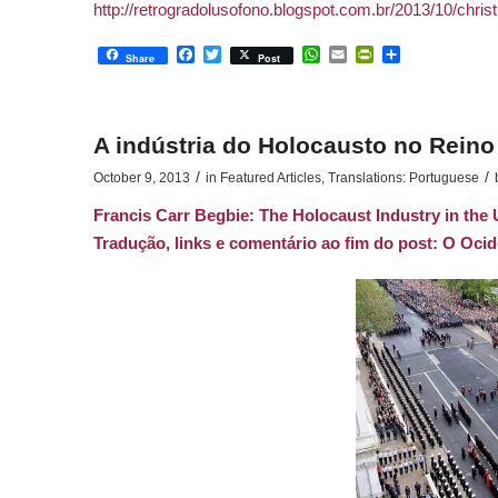
http://retrogradolusofono.blogspot.com.br/2013/10/chris
Facebook
Twitter
WhatsApp
Email
PrintFriendly
Share
Share
Post
A indústria do Holocausto no Reino
/
/
October 9, 2013
in
Featured Articles
,
Translations: Portuguese
Francis Carr Begbie:
The Holocaust Industry in the
Tradução,
links
e comentário ao fim do
post
:
O Ocid