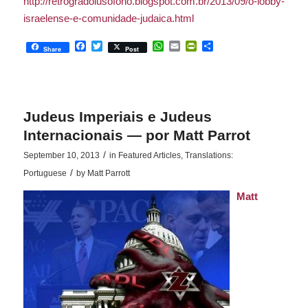
http://retrogradolusofono.blogspot.com.br/2013/09/o-lobby-
israelense-e-comunidade-judaica.html
Facebook
Twitter
WhatsApp
Email
PrintFriendly
Share
Share
Post
Judeus Imperiais e Judeus
Internacionais — por Matt Parrot
/
September 10, 2013
in
Featured Articles
,
Translations:
/
Portuguese
by
Matt Parrott
Matt