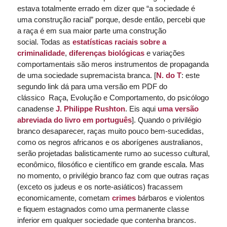
estava totalmente errado em dizer que “a sociedade é
uma construção racial” porque, desde então, percebi que
a raça é em sua maior parte uma construção
social. Todas as
estatísticas raciais sobre a
criminalidade
,
diferenças biológicas
e variações
comportamentais são meros instrumentos de propaganda
de uma sociedade supremacista branca. [
N. do T
: este
segundo
link
dá para uma versão em
PDF
do
clássico
Raça, Evolução e Comportamento
, do psicólogo
canadense
J. Philippe Rushton
. Eis aqui
uma versão
abreviada do livro em português
]. Quando o privilégio
branco desaparecer, raças muito pouco bem-sucedidas,
como os negros africanos e os aborígenes australianos,
serão projetadas balisticamente rumo ao sucesso cultural,
econômico, filosófico e científico em grande escala. Mas
no momento, o privilégio branco faz com que outras raças
(exceto os judeus e os norte-asiáticos) fracassem
economicamente, cometam
crimes
bárbaros e violentos
e fiquem estagnados como uma permanente classe
inferior em qualquer sociedade que contenha brancos.