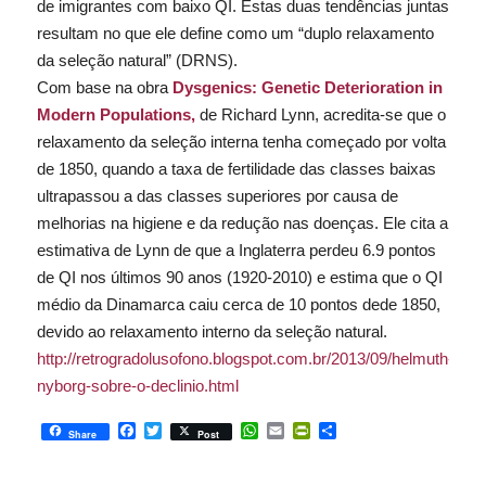
de imigrantes com baixo QI. Estas duas tendências juntas
resultam no que ele define como um “duplo relaxamento
da seleção natural” (DRNS).
Com base na obra
Dysgenics: Genetic Deterioration in
Modern Populations
,
de Richard Lynn, acredita-se que o
relaxamento da seleção interna tenha começado por volta
de 1850, quando a taxa de fertilidade das classes baixas
ultrapassou a das classes superiores por causa de
melhorias na higiene e da redução nas doenças. Ele cita a
estimativa de Lynn de que a Inglaterra perdeu 6.9 pontos
de QI nos últimos 90 anos (1920-2010) e estima que o QI
médio da Dinamarca caiu cerca de 10 pontos dede 1850,
devido ao relaxamento interno da seleção natural.
http://retrogradolusofono.blogspot.com.br/2013/09/helmuth-
nyborg-sobre-o-declinio.html
Facebook
Twitter
WhatsApp
Email
PrintFriendly
Share
Share
Post