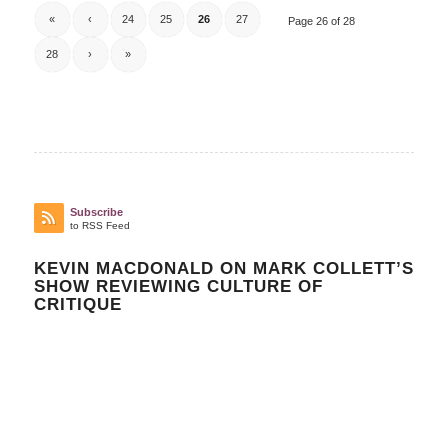
«
‹
24
25
26
27
Page 26 of 28
28
›
»
Subscribe
to RSS Feed
KEVIN MACDONALD ON MARK COLLETT’S
SHOW REVIEWING CULTURE OF
CRITIQUE