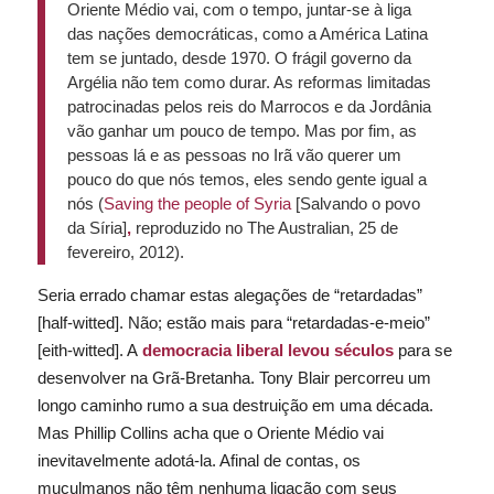
Oriente Médio vai, com o tempo, juntar-se à liga
das nações democráticas, como a América Latina
tem se juntado, desde 1970. O frágil governo da
Argélia não tem como durar. As reformas limitadas
patrocinadas pelos reis do Marrocos e da Jordânia
vão ganhar um pouco de tempo. Mas por fim, as
pessoas lá e as pessoas no Irã vão querer um
pouco do que nós temos, eles sendo gente igual a
nós (
Saving the people of Syria
[Salvando o povo
da Síria]
,
reproduzido no
The Australian
, 25 de
fevereiro, 2012).
Seria errado chamar estas alegações de “retardadas”
[
half-witted
]. Não; estão mais para “retardadas-e-meio”
[
eith-witted
]. A
democracia liberal levou séculos
para se
desenvolver na Grã-Bretanha. Tony Blair percorreu um
longo caminho rumo a sua destruição em uma década.
Mas Phillip Collins acha que o Oriente Médio vai
inevitavelmente adotá-la. Afinal de contas, os
muçulmanos não têm nenhuma ligação com seus