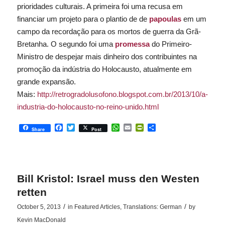
prioridades culturais. A primeira foi uma recusa em
financiar um projeto para o plantio de de
papoulas
em um
campo da recordação para os mortos de guerra da Grã-
Bretanha. O segundo foi uma
promessa
do Primeiro-
Ministro de despejar mais dinheiro dos contribuintes na
promoção da indústria do Holocausto, atualmente em
grande expansão.
Mais:
http://retrogradolusofono.blogspot.com.br/2013/10/a-
industria-do-holocausto-no-reino-unido.html
Facebook
Twitter
WhatsApp
Email
PrintFriendly
Share
Share
Post
Bill Kristol: Israel muss den Westen
retten
/
/
October 5, 2013
in
Featured Articles
,
Translations: German
by
Kevin MacDonald