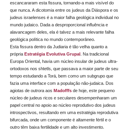
escancararam esta fissura, tornando-a mais visível do
que nunca. A dicotomia entre os judeus da Diáspora e os
judeus israelenses é a maior falha geológica individual no
mundo judaico. Dada a desproporcional influência e
alavancagem deles, ela é talvez a mais relevante falha
geológica política no mundo contemporâneo.
Esta fissura dentro da Judiaria é tão velha quanto a
própria
Estratégia Evolutiva Grupal
. Na tradicional
Europa Oriental, havia um núcleo insular de judeus ultra-
ortodoxos nos
shtetls
, que passava a maior parte de seu
tempo estudando a Torá, bem como um subgrupo que
fazia uma interface com a população não-judaica. Dos
agiotas de outrora aos
Madofffs
de hoje, este pequeno
núcleo de judeus ricos e seculares desempenharam um
papel central no apoio ao núcleo reprodutivo dos judeus
introspectivos, resultando em uma estratégia reprodutiva
bifurcada, onde um componente é altamente fértil e o
outro têm baixa fertilidade e um alto investimento.