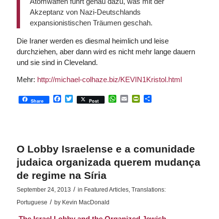
Atomwaffen führt genau dazu, was mit der
Akzeptanz von Nazi-Deutschlands
expansionistischen Träumen geschah.
Die Iraner werden es diesmal heimlich und leise
durchziehen, aber dann wird es nicht mehr lange dauern
und sie sind in Cleveland.
Mehr:
http://michael-colhaze.biz/KEVIN1Kristol.html
Facebook
Twitter
WhatsApp
Email
PrintFriendly
Share
Share
Post
O Lobby Israelense e a comunidade
judaica organizada querem mudança
de regime na Síria
/
September 24, 2013
in
Featured Articles
,
Translations:
/
Portuguese
by
Kevin MacDonald
The Israel Lobby and the Organized Jewish