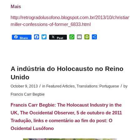
Mais
http://retrogradolusofono.blogspot.com.br/2013/10/christian-
miller-confessions-of-former_6833.html
Facebook
Twitter
WhatsApp
Email
PrintFriendly
Share
Share
Post
A indústria do Holocausto no Reino
Unido
/
/
October 9, 2013
in
Featured Articles
,
Translations: Portuguese
by
Francis Carr Begbie
Francis Carr Begbie:
The Holocaust Industry in the
UK
, The Occidental Observer
, 5 de outubro de 2011
Tradução,
links
e comentário ao fim do
post
:
O
Ocidental Lusófono