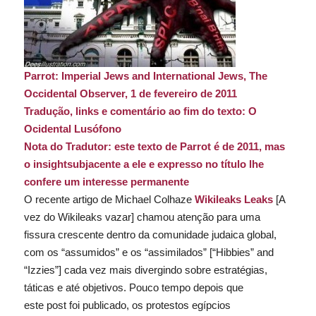
Parrot:
Imperial Jews and International Jews
, The
Occidental Observer
, 1 de fevereiro de 2011
Tradução,
links
e
comentário
ao fim do texto
:
O
Ocidental Lusófono
Nota do Tradutor: este texto de Parrot é de 2011, mas
o
insight
subjacente a ele e expresso no título lhe
confere um interesse permanente
O recente artigo de Michael Colhaze
Wikileaks Leaks
[
A
vez do Wikileaks vazar
] chamou atenção para uma
fissura crescente dentro da comunidade judaica global,
com os “assumidos” e os “assimilados” [
“Hibbies” and
“Izzies”
] cada vez mais divergindo sobre estratégias,
táticas e até objetivos. Pouco tempo depois que
este
post
foi publicado, os protestos egípcios