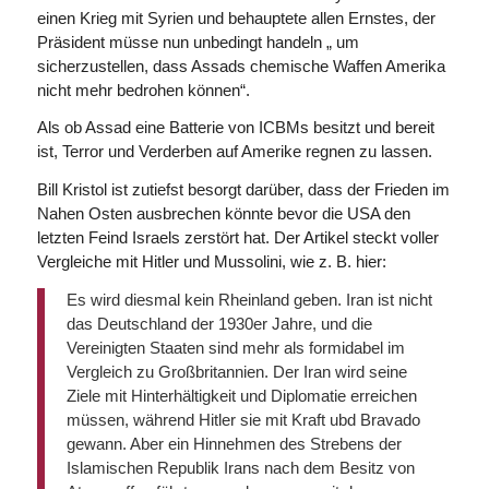
einen Krieg mit Syrien und behauptete allen Ernstes, der
Präsident müsse nun unbedingt handeln „ um
sicherzustellen, dass Assads chemische Waffen Amerika
nicht mehr bedrohen können“.
Als ob Assad eine Batterie von ICBMs besitzt und bereit
ist, Terror und Verderben auf Amerike regnen zu lassen.
Bill Kristol ist zutiefst besorgt darüber, dass der Frieden im
Nahen Osten ausbrechen könnte
bevor
die USA den
letzten Feind Israels zerstört hat. Der Artikel steckt voller
Vergleiche mit Hitler und Mussolini, wie z. B. hier:
Es wird diesmal kein Rheinland geben. Iran ist nicht
das Deutschland der 1930er Jahre, und die
Vereinigten Staaten sind mehr als formidabel im
Vergleich zu Großbritannien. Der Iran wird seine
Ziele mit Hinterhältigkeit und Diplomatie erreichen
müssen, während Hitler sie mit Kraft ubd Bravado
gewann. Aber ein Hinnehmen des Strebens der
Islamischen Republik Irans nach dem Besitz von