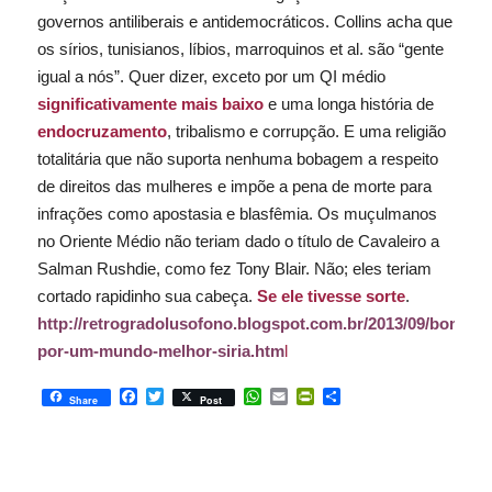
governos antiliberais e antidemocráticos. Collins acha que
os sírios, tunisianos, líbios, marroquinos
et al
. são “gente
igual a nós”. Quer dizer, exceto por um QI médio
significativamente mais baixo
e uma longa história de
endocruzamento
, tribalismo e corrupção. E uma religião
totalitária que não suporta nenhuma bobagem a respeito
de direitos das mulheres e impõe a pena de morte para
infrações como apostasia e blasfêmia. Os muçulmanos
no Oriente Médio não teriam dado o título de Cavaleiro a
Salman Rushdie, como fez Tony Blair. Não; eles teriam
cortado rapidinho sua cabeça.
Se ele tivesse sorte
.
http://retrogradolusofono.blogspot.com.br/2013/09/bombas
por-um-mundo-melhor-siria.htm
l
Facebook
Twitter
WhatsApp
Email
PrintFriendly
Share
Share
Post