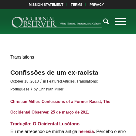
MISSION STATEMENT
TERMS
PRIVACY
Translations
Confissões de um ex-racista
/
October 18, 2013
in
Featured Articles
,
Translations:
/
Portuguese
by
Christian Miller
Christian Miller:
Confessions of a Former Racist
,
The
Occidental Observer
, 25 de março de 2011
Tradução:
O Ocidental Lusófono
Eu me arrependo de minha antiga
heresia
. Percebo o erro