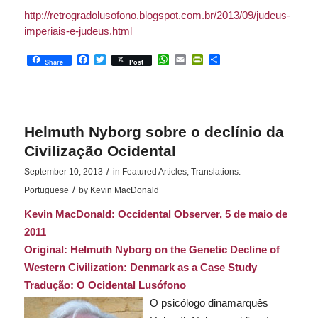
http://retrogradolusofono.blogspot.com.br/2013/09/judeus-
imperiais-e-judeus.html
Facebook
Twitter
WhatsApp
Email
PrintFriendly
Share
Share
Post
Helmuth Nyborg sobre o declínio da
Civilização Ocidental
/
September 10, 2013
in
Featured Articles
,
Translations:
/
Portuguese
by
Kevin MacDonald
Kevin MacDonald:
Occidental Observer
, 5 de maio de
2011
Original:
Helmuth Nyborg on the Genetic Decline of
Western Civilization: Denmark as a Case Study
Tradução:
O Ocidental Lusófono
O psicólogo dinamarquês