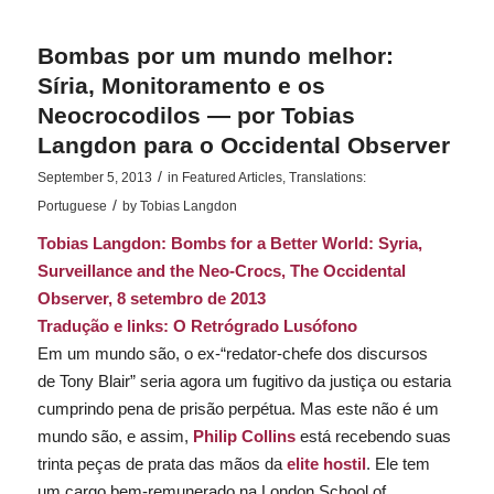
Bombas por um mundo melhor:
Síria, Monitoramento e os
Neocrocodilos — por Tobias
Langdon para o Occidental Observer
/
September 5, 2013
in
Featured Articles
,
Translations:
/
Portuguese
by
Tobias Langdon
Tobias Langdon:
Bombs for a Better World: Syria,
Surveillance and the Neo-Crocs
,
The Occidental
Observer
, 8 setembro de 2013
Tradução e
links
:
O Retrógrado Lusófono
Em um mundo são, o ex-“redator-chefe dos discursos
de
Tony Blair” seria agora um fugitivo da justiça ou estaria
cumprindo pena de prisão perpétua. Mas este não é um
mundo são, e assim,
Philip Collins
está recebendo suas
trinta peças de prata das mãos da
elite hostil
. Ele tem
um cargo bem-remunerado na
London School of